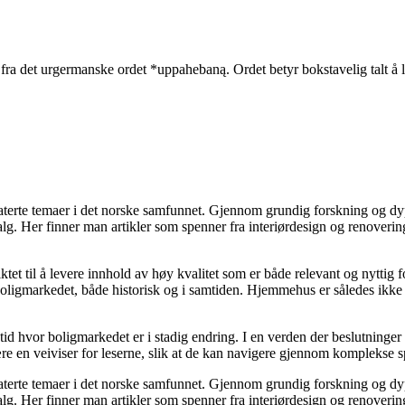
det urgermanske ordet *uppahebaną. Ordet betyr bokstavelig talt å løf
elaterte temaer i det norske samfunnet. Gjennom grundig forskning og 
valg. Her finner man artikler som spenner fra interiørdesign og renoverin
tet til å levere innhold av høy kvalitet som er både relevant og nyttig 
oligmarkedet, både historisk og i samtiden. Hjemmehus er således ikke 
 tid hvor boligmarkedet er i stadig endring. I en verden der beslutninge
ære en veiviser for leserne, slik at de kan navigere gjennom komplekse sp
elaterte temaer i det norske samfunnet. Gjennom grundig forskning og 
valg. Her finner man artikler som spenner fra interiørdesign og renoverin