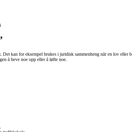
i
”
ft. Det kan for eksempel brukes i juridisk sammenheng når en lov eller b
gen å heve noe opp eller å løfte noe.
.