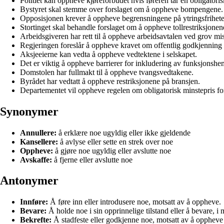
Politiet kan oppheve kjøreforbudet hvis føreren tar en obligatoris
Bystyret skal stemme over forslaget om å oppheve bompengene.
Opposisjonen krever å oppheve begrensningene på ytringsfrihete
Stortinget skal behandle forslaget om å oppheve tollrestriksjonen
Arbeidsgiveren har rett til å oppheve arbeidsavtalen ved grov mis
Regjeringen foreslår å oppheve kravet om offentlig godkjenning f
Aksjeeierne kan vedta å oppheve vedtektene i selskapet.
Det er viktig å oppheve barrierer for inkludering av funksjonsh
Domstolen har fullmakt til å oppheve tvangsvedtakene.
Byrådet har vedtatt å oppheve restriksjonene på bransjen.
Departementet vil oppheve regelen om obligatorisk minstepris fo
Synonymer
Annullere:
å erklære noe ugyldig eller ikke gjeldende
Kansellere:
å avlyse eller sette en strek over noe
Oppheve:
å gjøre noe ugyldig eller avslutte noe
Avskaffe:
å fjerne eller avslutte noe
Antonymer
Innføre:
Å føre inn eller introdusere noe, motsatt av å oppheve.
Bevare:
Å holde noe i sin opprinnelige tilstand eller å bevare, i
Bekrefte:
Å stadfeste eller godkjenne noe, motsatt av å oppheve e