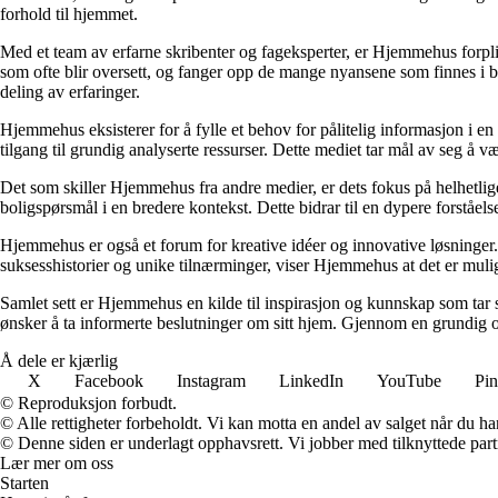
forhold til hjemmet.
Med et team av erfarne skribenter og fageksperter, er Hjemmehus forplik
som ofte blir oversett, og fanger opp de mange nyansene som finnes i b
deling av erfaringer.
Hjemmehus eksisterer for å fylle et behov for pålitelig informasjon i en
tilgang til grundig analyserte ressurser. Dette mediet tar mål av seg å v
Det som skiller Hjemmehus fra andre medier, er dets fokus på helhetlig
boligspørsmål i en bredere kontekst. Dette bidrar til en dypere forståel
Hjemmehus er også et forum for kreative idéer og innovative løsninger. 
suksesshistorier og unike tilnærminger, viser Hjemmehus at det er mulig
Samlet sett er Hjemmehus en kilde til inspirasjon og kunnskap som tar s
ønsker å ta informerte beslutninger om sitt hjem. Gjennom en grundig o
Å dele er kjærlig
X
Facebook
Instagram
LinkedIn
YouTube
Pin
© Reproduksjon forbudt.
© Alle rettigheter forbeholdt. Vi kan motta en andel av salget når du h
© Denne siden er underlagt opphavsrett. Vi jobber med tilknyttede partne
Lær mer om oss
Starten