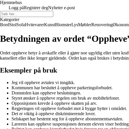
Hjemmehus
Logg på
Registrer deg
Nyheter e-post
Kategorier
Bord
Stol
Sofa
Hvitevarer
Kunst
Blomster
Lys
Møbler
Renovering
Økonom
Betydningen av ordet “Oppheve
Ordet oppheve betyr å avskaffe eller å gjøre noe ugyldig eller uten kra
kansellert eller ikke lenger gjeldende. Ordet kan også brukes i betydnin
Eksempler på bruk
Jeg vil oppheve avtalen vi inngikk.
Kommunen har besluttet å oppheve parkeringsforbudet.
Domstolen kan oppheve beslutningen.
Styret ønsker å oppheve regelen om bruk av mobiltelefoner.
Opposisjonen krevde å oppheve skatten på arv.
Regjeringen vil oppheve forbudet mot å bygge hytter i området.
Det er viktig å oppheve diskriminerende lover.
Selskapet har bestemt seg for å oppheve abonnementsavtalen.
Læreren kan oppheve suspensjonen dersom eleven viser bedring