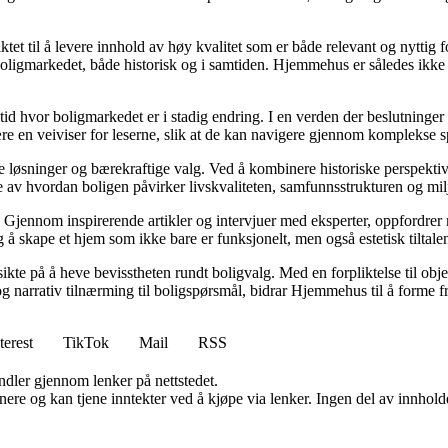
tet til å levere innhold av høy kvalitet som er både relevant og nyttig 
oligmarkedet, både historisk og i samtiden. Hjemmehus er således ikke 
 tid hvor boligmarkedet er i stadig endring. I en verden der beslutninge
ære en veiviser for leserne, slik at de kan navigere gjennom komplekse sp
e løsninger og bærekraftige valg. Ved å kombinere historiske perspekti
se av hvordan boligen påvirker livskvaliteten, samfunnsstrukturen og mil
Gjennom inspirerende artikler og intervjuer med eksperter, oppfordrer m
 å skape et hjem som ikke bare er funksjonelt, men også estetisk tiltale
ikte på å heve bevisstheten rundt boligvalg. Med en forpliktelse til obj
g narrativ tilnærming til boligspørsmål, bidrar Hjemmehus til å forme f
terest
TikTok
Mail
RSS
andler gjennom lenker på nettstedet.
re og kan tjene inntekter ved å kjøpe via lenker. Ingen del av innholdet