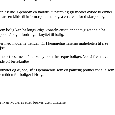
for leserne. Gjennom en narrativ tilnærming gir mediet dybde til emner
bare en kilde til informasjon, men også en arena for diskusjon og
r om bolig kan ha langsiktige konsekvenser, er det avgjørende å ha
ørsmål og utfordringer knyttet til bolig.
ver med moderne trender, gir Hjemmehus leserne muligheten til å se
jøet.
ediet leserne til å tenke nytt om sine egne boliger. Ved å fremheve
nde og bærekraftig.
ektivitet og dybde, står Hjemmehus som en pålitelig partner for alle som
remtiden for boliger i Norge.
 kan kopieres eller brukes uten tillatelse.