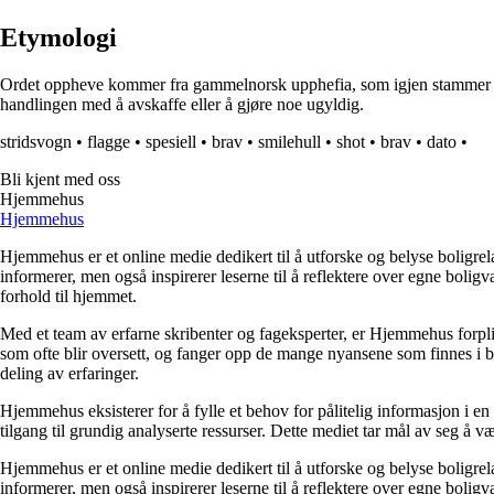
Etymologi
Ordet oppheve kommer fra gammelnorsk upphefia, som igjen stammer fra 
handlingen med å avskaffe eller å gjøre noe ugyldig.
stridsvogn
•
flagge
•
spesiell
•
brav
•
smilehull
•
shot
•
brav
•
dato
•
Bli kjent med oss
Hjemmehus
Hjemmehus
Hjemmehus er et online medie dedikert til å utforske og belyse boligr
informerer, men også inspirerer leserne til å reflektere over egne bolig
forhold til hjemmet.
Med et team av erfarne skribenter og fageksperter, er Hjemmehus forplik
som ofte blir oversett, og fanger opp de mange nyansene som finnes i b
deling av erfaringer.
Hjemmehus eksisterer for å fylle et behov for pålitelig informasjon i en
tilgang til grundig analyserte ressurser. Dette mediet tar mål av seg å v
Hjemmehus er et online medie dedikert til å utforske og belyse boligr
informerer, men også inspirerer leserne til å reflektere over egne bolig