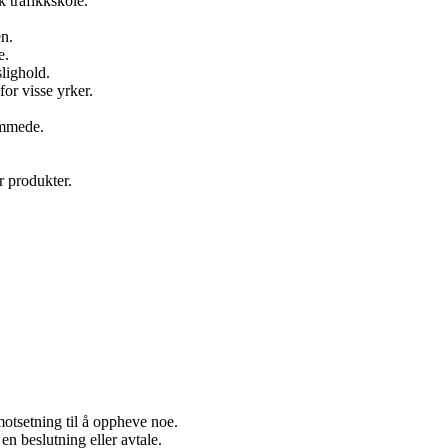
k trafikkskole.
n.
e.
lighold.
or visse yrker.
emmede.
r produkter.
 motsetning til å oppheve noe.
n beslutning eller avtale.