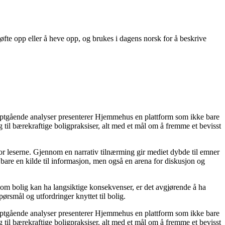
te opp eller å heve opp, og brukes i dagens norsk for å beskrive
dyptgående analyser presenterer Hjemmehus en plattform som ikke bare
g til bærekraftige boligpraksiser, alt med et mål om å fremme et bevisst
for leserne. Gjennom en narrativ tilnærming gir mediet dybde til emner
bare en kilde til informasjon, men også en arena for diskusjon og
r om bolig kan ha langsiktige konsekvenser, er det avgjørende å ha
ørsmål og utfordringer knyttet til bolig.
dyptgående analyser presenterer Hjemmehus en plattform som ikke bare
g til bærekraftige boligpraksiser, alt med et mål om å fremme et bevisst