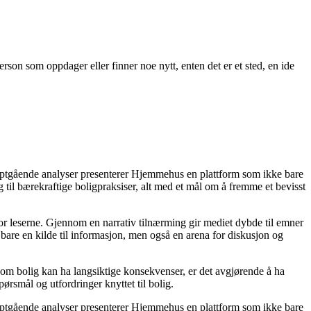
son som oppdager eller finner noe nytt, enten det er et sted, en ide
dyptgående analyser presenterer Hjemmehus en plattform som ikke bare
g til bærekraftige boligpraksiser, alt med et mål om å fremme et bevisst
for leserne. Gjennom en narrativ tilnærming gir mediet dybde til emner
bare en kilde til informasjon, men også en arena for diskusjon og
r om bolig kan ha langsiktige konsekvenser, er det avgjørende å ha
ørsmål og utfordringer knyttet til bolig.
dyptgående analyser presenterer Hjemmehus en plattform som ikke bare