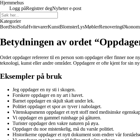
Hjemmehus
Logg på
Registrer deg
Nyheter e-post
Kategorier
Bord
Stol
Sofa
Hvitevarer
Kunst
Blomster
Lys
Møbler
Renovering
Økonom
Betydningen av ordet “Oppdage
Ordet oppdager refererer til en person som oppdager eller finner noe ny
teknologi, kunst eller andre områder. Oppdagere er ofte kjent for sin n
Eksempler på bruk
Jeg oppdager en ny sti i skogen.
Forskere oppdager en ny art i havet.
Barnet oppdager en skjult skatt under lek.
Politiet oppdager et spor av tyver i nabolaget.
Vitenskapsmenn oppdager et nytt stoff med medisinske egenskap
Vi oppdager en gammel ruinhage på gåturen.
Turister oppdager den vakre naturen på øya.
Oppdager du noe mistenkelig, må du varsle politiet.
Historikerne oppdager et nytt dokument som endrer vår forståelse