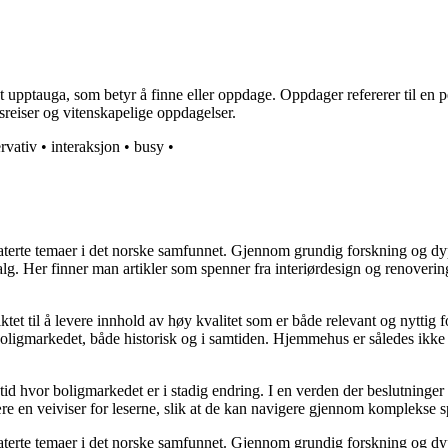
upptauga, som betyr å finne eller oppdage. Oppdager refererer til en per
sreiser og vitenskapelige oppdagelser.
rvativ
•
interaksjon
•
busy
•
elaterte temaer i det norske samfunnet. Gjennom grundig forskning og 
valg. Her finner man artikler som spenner fra interiørdesign og renoverin
tet til å levere innhold av høy kvalitet som er både relevant og nyttig 
oligmarkedet, både historisk og i samtiden. Hjemmehus er således ikke 
 tid hvor boligmarkedet er i stadig endring. I en verden der beslutninge
ære en veiviser for leserne, slik at de kan navigere gjennom komplekse sp
elaterte temaer i det norske samfunnet. Gjennom grundig forskning og 