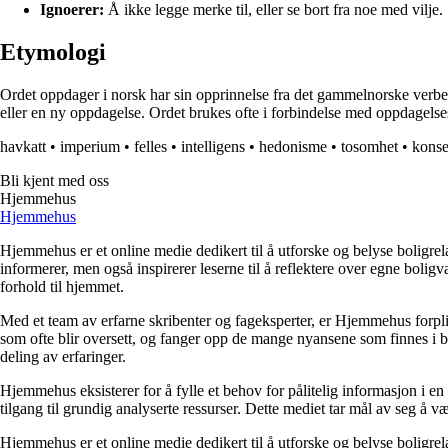
Ignoerer:
Å ikke legge merke til, eller se bort fra noe med vilje.
Etymologi
Ordet oppdager i norsk har sin opprinnelse fra det gammelnorske verbet 
eller en ny oppdagelse. Ordet brukes ofte i forbindelse med oppdagelse
havkatt
•
imperium
•
felles
•
intelligens
•
hedonisme
•
tosomhet
•
konse
Bli kjent med oss
Hjemmehus
Hjemmehus
Hjemmehus er et online medie dedikert til å utforske og belyse boligr
informerer, men også inspirerer leserne til å reflektere over egne bolig
forhold til hjemmet.
Med et team av erfarne skribenter og fageksperter, er Hjemmehus forplik
som ofte blir oversett, og fanger opp de mange nyansene som finnes i b
deling av erfaringer.
Hjemmehus eksisterer for å fylle et behov for pålitelig informasjon i en
tilgang til grundig analyserte ressurser. Dette mediet tar mål av seg å v
Hjemmehus er et online medie dedikert til å utforske og belyse boligr