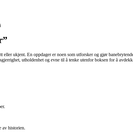
i
r”
tt eller ukjent. En oppdager er noen som utforsker og gjør banebrytende 
ysgjerrighet, utholdenhet og evne til å tenke utenfor boksen for å avdek
er.
 av historien.