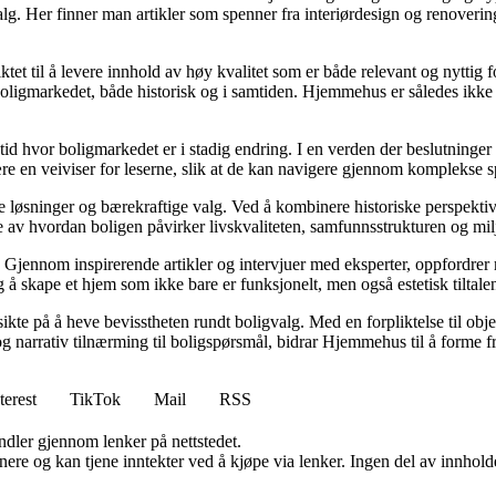
valg. Her finner man artikler som spenner fra interiørdesign og renoverin
tet til å levere innhold av høy kvalitet som er både relevant og nyttig 
oligmarkedet, både historisk og i samtiden. Hjemmehus er således ikke 
 tid hvor boligmarkedet er i stadig endring. I en verden der beslutninge
ære en veiviser for leserne, slik at de kan navigere gjennom komplekse sp
e løsninger og bærekraftige valg. Ved å kombinere historiske perspekti
se av hvordan boligen påvirker livskvaliteten, samfunnsstrukturen og mil
Gjennom inspirerende artikler og intervjuer med eksperter, oppfordrer m
 å skape et hjem som ikke bare er funksjonelt, men også estetisk tiltale
ikte på å heve bevisstheten rundt boligvalg. Med en forpliktelse til obj
g narrativ tilnærming til boligspørsmål, bidrar Hjemmehus til å forme f
terest
TikTok
Mail
RSS
andler gjennom lenker på nettstedet.
re og kan tjene inntekter ved å kjøpe via lenker. Ingen del av innholdet