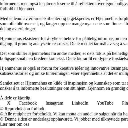
informerer, men også inspirerer leserne til å reflektere over egne bolig
forhold til hjemmet.
Med et team av erfarne skribenter og fageksperter, er Hjemmehus forplik
som ofte blir oversett, og fanger opp de mange nyansene som finnes i b
deling av erfaringer.
Hjemmehus eksisterer for å fylle et behov for pålitelig informasjon i en
tilgang til grundig analyserte ressurser. Dette mediet tar mål av seg å v
Det som skiller Hjemmehus fra andre medier, er dets fokus på helhetlig
boligspørsmål i en bredere kontekst. Dette bidrar til en dypere forståel
Hjemmehus er også et forum for kreative idéer og innovative løsninger. 
suksesshistorier og unike tilnærminger, viser Hjemmehus at det er mulig
Samlet sett er Hjemmehus en kilde til inspirasjon og kunnskap som tar s
ønsker å ta informerte beslutninger om sitt hjem. Gjennom en grundig o
Å dele er kjærlig
X
Facebook
Instagram
LinkedIn
YouTube
Pin
© Reproduksjon forbudt.
© Alle rettigheter forbeholdt. Vi kan motta en andel av salget når du h
© Denne siden er underlagt opphavsrett. Vi jobber med tilknyttede partne
Lær mer om oss