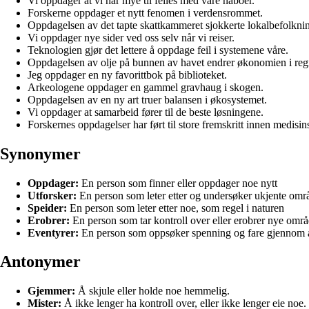
Vi oppdager at vi har mye til felles med våre naboer.
Forskerne oppdager et nytt fenomen i verdensrommet.
Oppdagelsen av det tapte skattkammeret sjokkerte lokalbefolkni
Vi oppdager nye sider ved oss selv når vi reiser.
Teknologien gjør det lettere å oppdage feil i systemene våre.
Oppdagelsen av olje på bunnen av havet endrer økonomien i reg
Jeg oppdager en ny favorittbok på biblioteket.
Arkeologene oppdager en gammel gravhaug i skogen.
Oppdagelsen av en ny art truer balansen i økosystemet.
Vi oppdager at samarbeid fører til de beste løsningene.
Forskernes oppdagelser har ført til store fremskritt innen medisin
Synonymer
Oppdager:
En person som finner eller oppdager noe nytt
Utforsker:
En person som leter etter og undersøker ukjente omr
Speider:
En person som leter etter noe, som regel i naturen
Erobrer:
En person som tar kontroll over eller erobrer nye områd
Eventyrer:
En person som oppsøker spenning og fare gjennom å u
Antonymer
Gjemmer:
Å skjule eller holde noe hemmelig.
Mister:
Å ikke lenger ha kontroll over, eller ikke lenger eie noe.