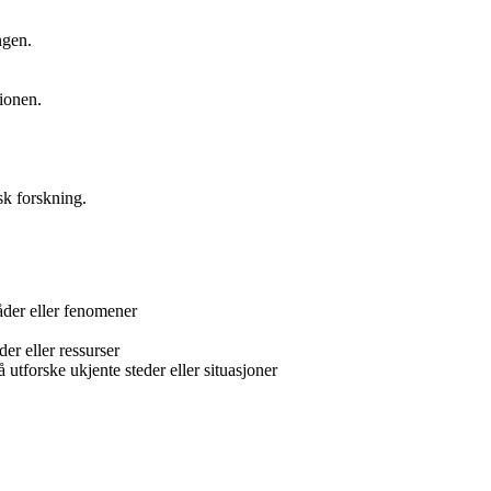
ngen.
ionen.
sk forskning.
åder eller fenomener
er eller ressurser
tforske ukjente steder eller situasjoner