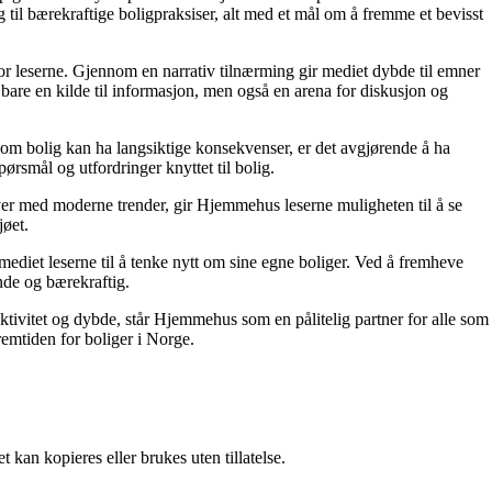
g til bærekraftige boligpraksiser, alt med et mål om å fremme et bevisst
for leserne. Gjennom en narrativ tilnærming gir mediet dybde til emner
bare en kilde til informasjon, men også en arena for diskusjon og
r om bolig kan ha langsiktige konsekvenser, er det avgjørende å ha
ørsmål og utfordringer knyttet til bolig.
ver med moderne trender, gir Hjemmehus leserne muligheten til å se
jøet.
ediet leserne til å tenke nytt om sine egne boliger. Ved å fremheve
nde og bærekraftig.
ektivitet og dybde, står Hjemmehus som en pålitelig partner for alle som
remtiden for boliger i Norge.
 kan kopieres eller brukes uten tillatelse.