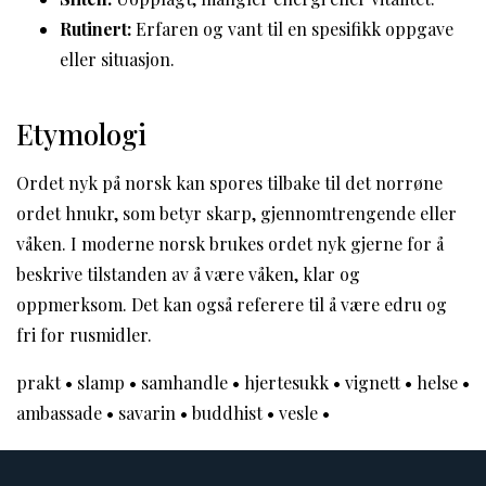
Rutinert:
Erfaren og vant til en spesifikk oppgave
eller situasjon.
Etymologi
Ordet nyk på norsk kan spores tilbake til det norrøne
ordet hnukr, som betyr skarp, gjennomtrengende eller
våken. I moderne norsk brukes ordet nyk gjerne for å
beskrive tilstanden av å være våken, klar og
oppmerksom. Det kan også referere til å være edru og
fri for rusmidler.
prakt
•
slamp
•
samhandle
•
hjertesukk
•
vignett
•
helse
•
ambassade
•
savarin
•
buddhist
•
vesle
•