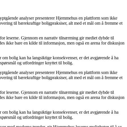
 dyptgående analyser presenterer Hjemmehus en plattform som ikke
novering til bærekraftige boligpraksiser, alt med et mål om å fremme et
 for leserne. Gjennom en narrativ tilnærming gir mediet dybde til
s ikke bare en kilde til informasjon, men også en arena for diskusjon
ger om bolig kan ha langsiktige konsekvenser, er det avgjørende å ha
spørsmål og utfordringer knyttet til bolig.
 dyptgående analyser presenterer Hjemmehus en plattform som ikke
novering til bærekraftige boligpraksiser, alt med et mål om å fremme et
 for leserne. Gjennom en narrativ tilnærming gir mediet dybde til
s ikke bare en kilde til informasjon, men også en arena for diskusjon
ger om bolig kan ha langsiktige konsekvenser, er det avgjørende å ha
spørsmål og utfordringer knyttet til bolig.
tiver med moderne trender, gir Hjemmehus leserne muligheten til å se