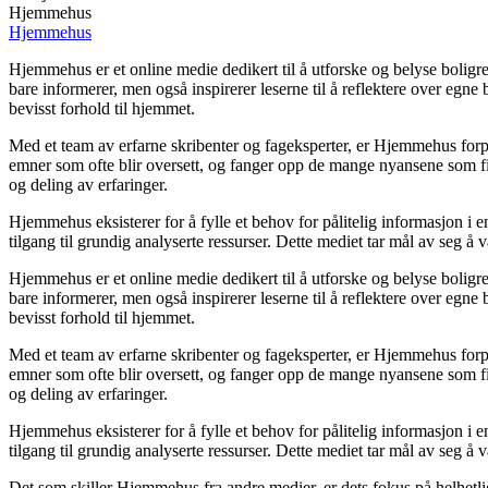
Hjemmehus
Hjemmehus
Hjemmehus er et online medie dedikert til å utforske og belyse boli
bare informerer, men også inspirerer leserne til å reflektere over egne
bevisst forhold til hjemmet.
Med et team av erfarne skribenter og fageksperter, er Hjemmehus forpli
emner som ofte blir oversett, og fanger opp de mange nyansene som fi
og deling av erfaringer.
Hjemmehus eksisterer for å fylle et behov for pålitelig informasjon i 
tilgang til grundig analyserte ressurser. Dette mediet tar mål av seg å
Hjemmehus er et online medie dedikert til å utforske og belyse boli
bare informerer, men også inspirerer leserne til å reflektere over egne
bevisst forhold til hjemmet.
Med et team av erfarne skribenter og fageksperter, er Hjemmehus forpli
emner som ofte blir oversett, og fanger opp de mange nyansene som fi
og deling av erfaringer.
Hjemmehus eksisterer for å fylle et behov for pålitelig informasjon i 
tilgang til grundig analyserte ressurser. Dette mediet tar mål av seg å
Det som skiller Hjemmehus fra andre medier, er dets fokus på helhetl