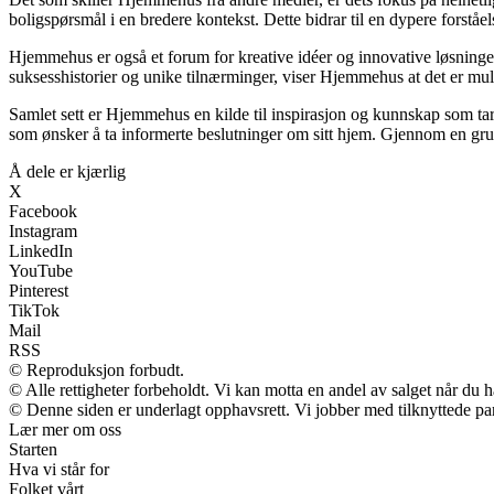
boligspørsmål i en bredere kontekst. Dette bidrar til en dypere forståe
Hjemmehus er også et forum for kreative idéer og innovative løsninger
suksesshistorier og unike tilnærminger, viser Hjemmehus at det er muli
Samlet sett er Hjemmehus en kilde til inspirasjon og kunnskap som tar 
som ønsker å ta informerte beslutninger om sitt hjem. Gjennom en grun
Å dele er kjærlig
X
Facebook
Instagram
LinkedIn
YouTube
Pinterest
TikTok
Mail
RSS
© Reproduksjon forbudt.
© Alle rettigheter forbeholdt. Vi kan motta en andel av salget når du 
© Denne siden er underlagt opphavsrett. Vi jobber med tilknyttede partn
Lær mer om oss
Starten
Hva vi står for
Folket vårt