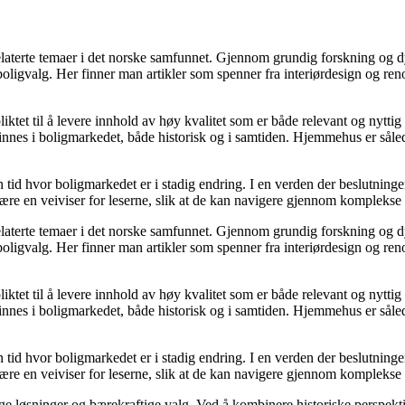
grelaterte temaer i det norske samfunnet. Gjennom grundig forskning og
 boligvalg. Her finner man artikler som spenner fra interiørdesign og re
ktet til å levere innhold av høy kvalitet som er både relevant og nyttig
nnes i boligmarkedet, både historisk og i samtiden. Hjemmehus er sålede
en tid hvor boligmarkedet er i stadig endring. I en verden der beslutnin
 være en veiviser for leserne, slik at de kan navigere gjennom komplekse 
grelaterte temaer i det norske samfunnet. Gjennom grundig forskning og
 boligvalg. Her finner man artikler som spenner fra interiørdesign og re
ktet til å levere innhold av høy kvalitet som er både relevant og nyttig
nnes i boligmarkedet, både historisk og i samtiden. Hjemmehus er sålede
en tid hvor boligmarkedet er i stadig endring. I en verden der beslutnin
 være en veiviser for leserne, slik at de kan navigere gjennom komplekse 
ige løsninger og bærekraftige valg. Ved å kombinere historiske perspek