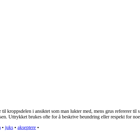
 til kroppsdelen i ansiktet som man lukter med, mens grus refererer ti
n. Uttrykket brukes ofte for å beskrive beundring eller respekt for noe
m
•
juks
•
akseptere
•