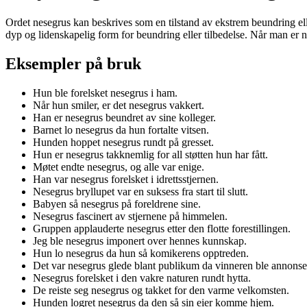
Ordet nesegrus kan beskrives som en tilstand av ekstrem beundring eller
dyp og lidenskapelig form for beundring eller tilbedelse. Når man er ne
Eksempler på bruk
Hun ble forelsket nesegrus i ham.
Når hun smiler, er det nesegrus vakkert.
Han er nesegrus beundret av sine kolleger.
Barnet lo nesegrus da hun fortalte vitsen.
Hunden hoppet nesegrus rundt på gresset.
Hun er nesegrus takknemlig for all støtten hun har fått.
Møtet endte nesegrus, og alle var enige.
Han var nesegrus forelsket i idrettsstjernen.
Nesegrus bryllupet var en suksess fra start til slutt.
Babyen så nesegrus på foreldrene sine.
Nesegrus fascinert av stjernene på himmelen.
Gruppen applauderte nesegrus etter den flotte forestillingen.
Jeg ble nesegrus imponert over hennes kunnskap.
Hun lo nesegrus da hun så komikerens opptreden.
Det var nesegrus glede blant publikum da vinneren ble annonse
Nesegrus forelsket i den vakre naturen rundt hytta.
De reiste seg nesegrus og takket for den varme velkomsten.
Hunden logret nesegrus da den så sin eier komme hjem.