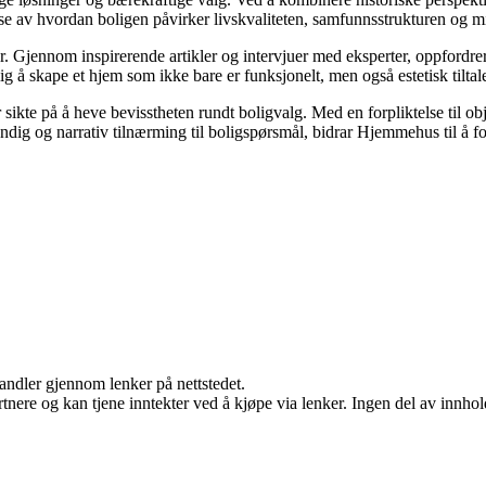
lse av hvordan boligen påvirker livskvaliteten, samfunnsstrukturen og mi
. Gjennom inspirerende artikler og intervjuer med eksperter, oppfordrer
g å skape et hjem som ikke bare er funksjonelt, men også estetisk tilta
sikte på å heve bevisstheten rundt boligvalg. Med en forpliktelse til ob
dig og narrativ tilnærming til boligspørsmål, bidrar Hjemmehus til å fo
handler gjennom lenker på nettstedet.
ere og kan tjene inntekter ved å kjøpe via lenker. Ingen del av innholde