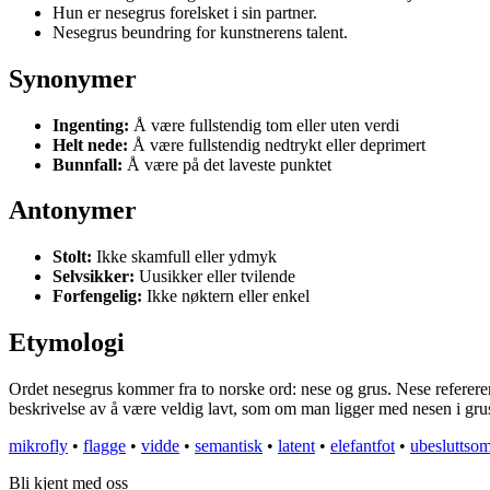
Hun er nesegrus forelsket i sin partner.
Nesegrus beundring for kunstnerens talent.
Synonymer
Ingenting:
Å være fullstendig tom eller uten verdi
Helt nede:
Å være fullstendig nedtrykt eller deprimert
Bunnfall:
Å være på det laveste punktet
Antonymer
Stolt:
Ikke skamfull eller ydmyk
Selvsikker:
Uusikker eller tvilende
Forfengelig:
Ikke nøktern eller enkel
Etymologi
Ordet nesegrus kommer fra to norske ord: nese og grus. Nese refererer
beskrivelse av å være veldig lavt, som om man ligger med nesen i gruse
mikrofly
•
flagge
•
vidde
•
semantisk
•
latent
•
elefantfot
•
ubesluttso
Bli kjent med oss