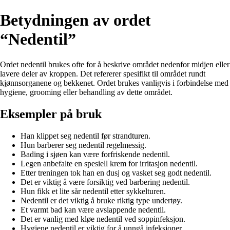
Betydningen av ordet
“Nedentil”
Ordet nedentil brukes ofte for å beskrive området nedenfor midjen eller
lavere deler av kroppen. Det refererer spesifikt til området rundt
kjønnsorganene og bekkenet. Ordet brukes vanligvis i forbindelse med
hygiene, grooming eller behandling av dette området.
Eksempler på bruk
Han klippet seg nedentil før strandturen.
Hun barberer seg nedentil regelmessig.
Bading i sjøen kan være forfriskende nedentil.
Legen anbefalte en spesiell krem for irritasjon nedentil.
Etter treningen tok han en dusj og vasket seg godt nedentil.
Det er viktig å være forsiktig ved barbering nedentil.
Hun fikk et lite sår nedentil etter sykkelturen.
Nedentil er det viktig å bruke riktig type undertøy.
Et varmt bad kan være avslappende nedentil.
Det er vanlig med kløe nedentil ved soppinfeksjon.
Hygiene nedentil er viktig for å unngå infeksjoner.