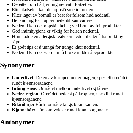
Debatten om hårfjerning nedentil fortsetter.
Etter fødselen kan det oppstå smerter nedentil.
Klær laget av bomull er best for følsom hud nedentil.
Behandling for nupper nedentil kan variere.
Nedentil kan det oppstå ubehag ved bruk av feil produkter.
God intimhygiene er viktig for helsen nedentil.
Hun hadde en allergisk reaksjon nedentil etter å ha brukt ny
såpe.
Et godt tips er å unngå for trange klær nedentil.
Nedentil kan det være lurt å bruke milde såpeprodukter.
Synonymer
Underlivet:
Delen av kroppen under magen, spesielt området
rundt kjønnsorganene.
Intimgrense:
Området mellom underlivet og lårene.
Nedre region:
Området nederst på kroppen, spesifikt rundt
kjønnsorganene.
Bikinilinje:
Hårfri område langs bikinikanten.
Kjønnshår:
Hår som vokser rundt kjønnsorganene.
Antonymer