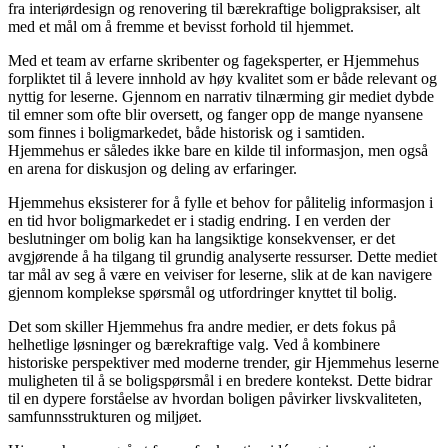
fra interiørdesign og renovering til bærekraftige boligpraksiser, alt
med et mål om å fremme et bevisst forhold til hjemmet.
Med et team av erfarne skribenter og fageksperter, er Hjemmehus
forpliktet til å levere innhold av høy kvalitet som er både relevant og
nyttig for leserne. Gjennom en narrativ tilnærming gir mediet dybde
til emner som ofte blir oversett, og fanger opp de mange nyansene
som finnes i boligmarkedet, både historisk og i samtiden.
Hjemmehus er således ikke bare en kilde til informasjon, men også
en arena for diskusjon og deling av erfaringer.
Hjemmehus eksisterer for å fylle et behov for pålitelig informasjon i
en tid hvor boligmarkedet er i stadig endring. I en verden der
beslutninger om bolig kan ha langsiktige konsekvenser, er det
avgjørende å ha tilgang til grundig analyserte ressurser. Dette mediet
tar mål av seg å være en veiviser for leserne, slik at de kan navigere
gjennom komplekse spørsmål og utfordringer knyttet til bolig.
Det som skiller Hjemmehus fra andre medier, er dets fokus på
helhetlige løsninger og bærekraftige valg. Ved å kombinere
historiske perspektiver med moderne trender, gir Hjemmehus leserne
muligheten til å se boligspørsmål i en bredere kontekst. Dette bidrar
til en dypere forståelse av hvordan boligen påvirker livskvaliteten,
samfunnsstrukturen og miljøet.