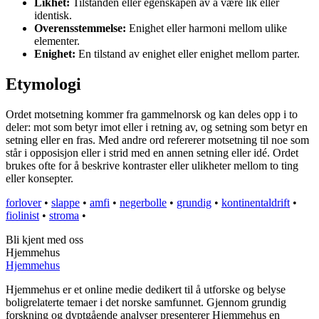
Likhet:
Tilstanden eller egenskapen av å være lik eller
identisk.
Overensstemmelse:
Enighet eller harmoni mellom ulike
elementer.
Enighet:
En tilstand av enighet eller enighet mellom parter.
Etymologi
Ordet motsetning kommer fra gammelnorsk og kan deles opp i to
deler: mot som betyr imot eller i retning av, og setning som betyr en
setning eller en fras. Med andre ord refererer motsetning til noe som
står i opposisjon eller i strid med en annen setning eller idé. Ordet
brukes ofte for å beskrive kontraster eller ulikheter mellom to ting
eller konsepter.
forlover
•
slappe
•
amfi
•
negerbolle
•
grundig
•
kontinentaldrift
•
fiolinist
•
stroma
•
Bli kjent med oss
Hjemmehus
Hjemmehus
Hjemmehus er et online medie dedikert til å utforske og belyse
boligrelaterte temaer i det norske samfunnet. Gjennom grundig
forskning og dyptgående analyser presenterer Hjemmehus en