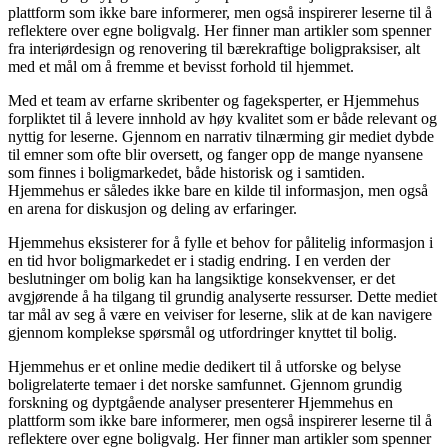
plattform som ikke bare informerer, men også inspirerer leserne til å
reflektere over egne boligvalg. Her finner man artikler som spenner
fra interiørdesign og renovering til bærekraftige boligpraksiser, alt
med et mål om å fremme et bevisst forhold til hjemmet.
Med et team av erfarne skribenter og fageksperter, er Hjemmehus
forpliktet til å levere innhold av høy kvalitet som er både relevant og
nyttig for leserne. Gjennom en narrativ tilnærming gir mediet dybde
til emner som ofte blir oversett, og fanger opp de mange nyansene
som finnes i boligmarkedet, både historisk og i samtiden.
Hjemmehus er således ikke bare en kilde til informasjon, men også
en arena for diskusjon og deling av erfaringer.
Hjemmehus eksisterer for å fylle et behov for pålitelig informasjon i
en tid hvor boligmarkedet er i stadig endring. I en verden der
beslutninger om bolig kan ha langsiktige konsekvenser, er det
avgjørende å ha tilgang til grundig analyserte ressurser. Dette mediet
tar mål av seg å være en veiviser for leserne, slik at de kan navigere
gjennom komplekse spørsmål og utfordringer knyttet til bolig.
Hjemmehus er et online medie dedikert til å utforske og belyse
boligrelaterte temaer i det norske samfunnet. Gjennom grundig
forskning og dyptgående analyser presenterer Hjemmehus en
plattform som ikke bare informerer, men også inspirerer leserne til å
reflektere over egne boligvalg. Her finner man artikler som spenner