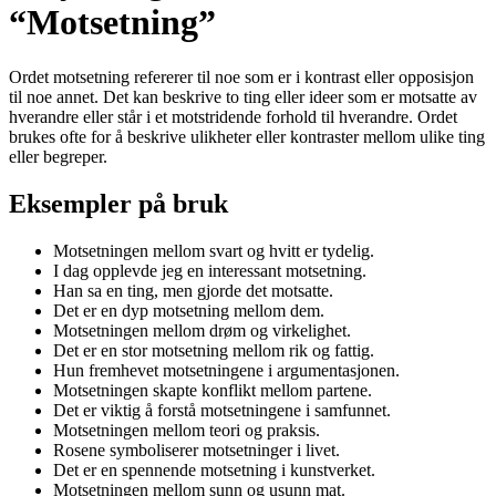
“Motsetning”
Ordet motsetning refererer til noe som er i kontrast eller opposisjon
til noe annet. Det kan beskrive to ting eller ideer som er motsatte av
hverandre eller står i et motstridende forhold til hverandre. Ordet
brukes ofte for å beskrive ulikheter eller kontraster mellom ulike ting
eller begreper.
Eksempler på bruk
Motsetningen mellom svart og hvitt er tydelig.
I dag opplevde jeg en interessant motsetning.
Han sa en ting, men gjorde det motsatte.
Det er en dyp motsetning mellom dem.
Motsetningen mellom drøm og virkelighet.
Det er en stor motsetning mellom rik og fattig.
Hun fremhevet motsetningene i argumentasjonen.
Motsetningen skapte konflikt mellom partene.
Det er viktig å forstå motsetningene i samfunnet.
Motsetningen mellom teori og praksis.
Rosene symboliserer motsetninger i livet.
Det er en spennende motsetning i kunstverket.
Motsetningen mellom sunn og usunn mat.