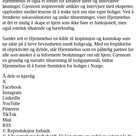
Hjemmehus er også et forum for kreative idéer og innovative
løsninger. Gjennom inspirerende artikler og intervjuer med eksperter,
oppfordrer mediet leserne til å tenke nytt om sine egne boliger. Ved å
fremheve suksesshistorier og unike tilnærminger, viser Hjemmehus
at det er mulig å skape et hjem som ikke bare er funksjonelt, men
også estetisk tiltalende og bærekraftig.
Samlet sett er Hjemmehus en kilde til inspirasjon og kunnskap som
tar sikte på å heve bevisstheten rundt boligvalg. Med en forpliktelse
til objektivitet og dybde, står Hjemmehus som en pålitelig partner for
alle som ønsker å ta informerte beslutninger om sitt hjem. Gjennom
en grundig og narrativ tilnærming til boligspørsmål, bidrar
Hjemmehus til å forme fremtiden for boliger i Norge.
Å dele er kjærlig
X
Facebook
Instagram
LinkedIn
YouTube
Pinterest
TikTok
Mail
RSS
© Reproduksjon forbudt.