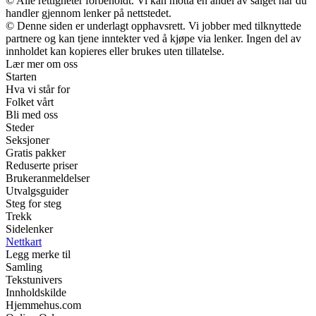
© Alle rettigheter forbeholdt. Vi kan motta en andel av salget når du
handler gjennom lenker på nettstedet.
© Denne siden er underlagt opphavsrett. Vi jobber med tilknyttede
partnere og kan tjene inntekter ved å kjøpe via lenker. Ingen del av
innholdet kan kopieres eller brukes uten tillatelse.
Lær mer om oss
Starten
Hva vi står for
Folket vårt
Bli med oss
Steder
Seksjoner
Gratis pakker
Reduserte priser
Brukeranmeldelser
Utvalgsguider
Steg for steg
Trekk
Sidelenker
Nettkart
Legg merke til
Samling
Tekstunivers
Innholdskilde
Hjemmehus.com