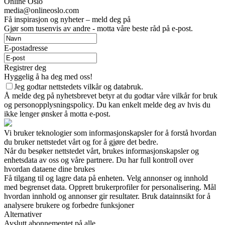
Online Oslo
media@onlineoslo.com
Få inspirasjon og nyheter – meld deg på
Gjør som tusenvis av andre - motta våre beste råd på e-post.
E-postadresse
Registrer deg
Hyggelig å ha deg med oss!
Jeg godtar nettstedets vilkår og databruk.
Å melde deg på nyhetsbrevet betyr at du godtar våre vilkår for bruk
og personopplysningspolicy. Du kan enkelt melde deg av hvis du
ikke lenger ønsker å motta e-post.
Vi bruker teknologier som informasjonskapsler for å forstå hvordan
du bruker nettstedet vårt og for å gjøre det bedre.
Når du besøker nettstedet vårt, brukes informasjonskapsler og
enhetsdata av oss og våre partnere. Du har full kontroll over
hvordan dataene dine brukes
Få tilgang til og lagre data på enheten. Velg annonser og innhold
med begrenset data. Opprett brukerprofiler for personalisering. Mål
hvordan innhold og annonser gir resultater. Bruk datainnsikt for å
analysere brukere og forbedre funksjoner
Alternativer
Avslutt abonnementet på alle