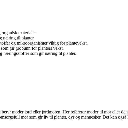
 organisk materiale.
 næring til planter.
toffer og mikroorganismer viktig for plantevekst.
som gir grobunn for planters vekst.
næringsstoffer som gir næring til planter.
tyr moder jord eller jordmoren. Her refererer moder til mor eller den kv
sorgsfull mor som gir liv til planter, dyr og mennesker. Det kan også ha