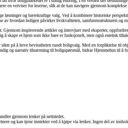
en tid hvor boligmarkedet er i stadig endring. I en verden der beslutnin
 være en veiviser for leserne, slik at de kan navigere gjennom komplekse 
ige løsninger og bærekraftige valg. Ved å kombinere historiske perspek
lse av hvordan boligen påvirker livskvaliteten, samfunnsstrukturen og mi
. Gjennom inspirerende artikler og intervjuer med eksperter, oppfordrer
g å skape et hjem som ikke bare er funksjonelt, men også estetisk tilta
sikte på å heve bevisstheten rundt boligvalg. Med en forpliktelse til ob
dig og narrativ tilnærming til boligspørsmål, bidrar Hjemmehus til å fo
handler gjennom lenker på nettstedet.
ere og kan tjene inntekter ved å kjøpe via lenker. Ingen del av innholde