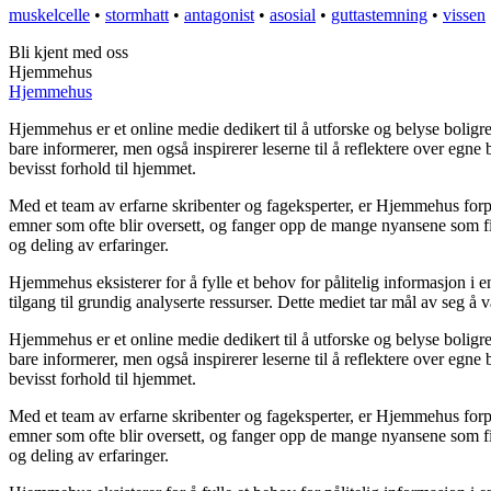
muskelcelle
•
stormhatt
•
antagonist
•
asosial
•
guttastemning
•
vissen
Bli kjent med oss
Hjemmehus
Hjemmehus
Hjemmehus er et online medie dedikert til å utforske og belyse boli
bare informerer, men også inspirerer leserne til å reflektere over egne
bevisst forhold til hjemmet.
Med et team av erfarne skribenter og fageksperter, er Hjemmehus forpli
emner som ofte blir oversett, og fanger opp de mange nyansene som fi
og deling av erfaringer.
Hjemmehus eksisterer for å fylle et behov for pålitelig informasjon i 
tilgang til grundig analyserte ressurser. Dette mediet tar mål av seg å
Hjemmehus er et online medie dedikert til å utforske og belyse boli
bare informerer, men også inspirerer leserne til å reflektere over egne
bevisst forhold til hjemmet.
Med et team av erfarne skribenter og fageksperter, er Hjemmehus forpli
emner som ofte blir oversett, og fanger opp de mange nyansene som fi
og deling av erfaringer.