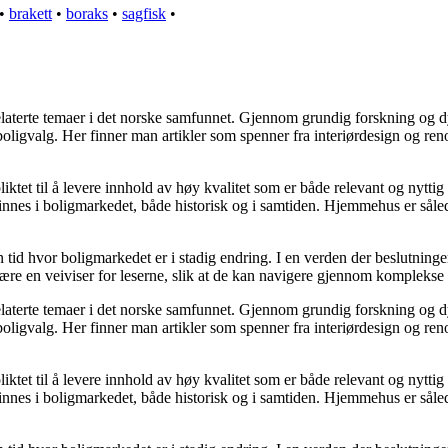
•
brakett
•
boraks
•
sagfisk
•
grelaterte temaer i det norske samfunnet. Gjennom grundig forskning og
 boligvalg. Her finner man artikler som spenner fra interiørdesign og re
ktet til å levere innhold av høy kvalitet som er både relevant og nyttig
nnes i boligmarkedet, både historisk og i samtiden. Hjemmehus er sålede
en tid hvor boligmarkedet er i stadig endring. I en verden der beslutnin
 være en veiviser for leserne, slik at de kan navigere gjennom komplekse 
grelaterte temaer i det norske samfunnet. Gjennom grundig forskning og
 boligvalg. Her finner man artikler som spenner fra interiørdesign og re
ktet til å levere innhold av høy kvalitet som er både relevant og nyttig
nnes i boligmarkedet, både historisk og i samtiden. Hjemmehus er sålede