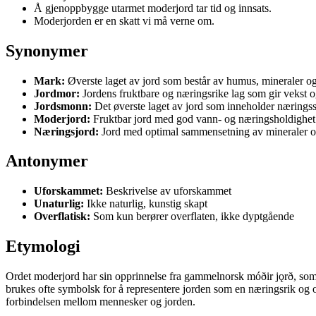
Å gjenoppbygge utarmet moderjord tar tid og innsats.
Moderjorden er en skatt vi må verne om.
Synonymer
Mark:
Øverste laget av jord som består av humus, mineraler og
Jordmor:
Jordens fruktbare og næringsrike lag som gir vekst og
Jordsmonn:
Det øverste laget av jord som inneholder næringss
Moderjord:
Fruktbar jord med god vann- og næringsholdighet 
Næringsjord:
Jord med optimal sammensetning av mineraler og 
Antonymer
Uforskammet:
Beskrivelse av uforskammet
Unaturlig:
Ikke naturlig, kunstig skapt
Overflatisk:
Som kun berører overflaten, ikke dyptgående
Etymologi
Ordet moderjord har sin opprinnelse fra gammelnorsk móðir jǫrð, som be
brukes ofte symbolsk for å representere jorden som en næringsrik og om
forbindelsen mellom mennesker og jorden.