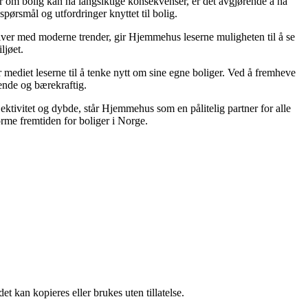
ger om bolig kan ha langsiktige konsekvenser, er det avgjørende å ha
spørsmål og utfordringer knyttet til bolig.
tiver med moderne trender, gir Hjemmehus leserne muligheten til å se
ljøet.
 mediet leserne til å tenke nytt om sine egne boliger. Ved å fremheve
lende og bærekraftig.
jektivitet og dybde, står Hjemmehus som en pålitelig partner for alle
rme fremtiden for boliger i Norge.
t kan kopieres eller brukes uten tillatelse.