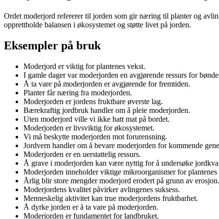
Ordet moderjord refererer til jorden som gir næring til planter og avli
opprettholde balansen i økosystemet og støtte livet på jorden.
Eksempler på bruk
Moderjord er viktig for plantenes vekst.
I gamle dager var moderjorden en avgjørende ressurs for bønde
Å ta vare på moderjorden er avgjørende for fremtiden.
Planter får næring fra moderjorden.
Moderjorden er jordens fruktbare øverste lag.
Bærekraftig jordbruk handler om å pleie moderjorden.
Uten moderjord ville vi ikke hatt mat på bordet.
Moderjorden er livsviktig for økosystemet.
Vi må beskytte moderjorden mot forurensning.
Jordvern handler om å bevare moderjorden for kommende gener
Moderjorden er en uerstattelig ressurs.
Å grave i moderjorden kan være nyttig for å undersøke jordkval
Moderjorden inneholder viktige mikroorganismer for plantenes 
Årlig blir store mengder moderjord erodert på grunn av erosjon
Moderjordens kvalitet påvirker avlingenes suksess.
Menneskelig aktivitet kan true moderjordens fruktbarhet.
Å dyrke jorden er å ta vare på moderjorden.
Moderjorden er fundamentet for landbruket.