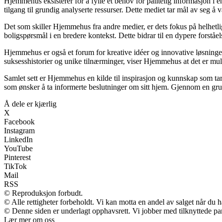
Hjemmehus eksisterer for å fylle et behov for pålitelig informasjon i 
tilgang til grundig analyserte ressurser. Dette mediet tar mål av seg å
Det som skiller Hjemmehus fra andre medier, er dets fokus på helhetl
boligspørsmål i en bredere kontekst. Dette bidrar til en dypere forståe
Hjemmehus er også et forum for kreative idéer og innovative løsninger
suksesshistorier og unike tilnærminger, viser Hjemmehus at det er muli
Samlet sett er Hjemmehus en kilde til inspirasjon og kunnskap som tar 
som ønsker å ta informerte beslutninger om sitt hjem. Gjennom en grun
Å dele er kjærlig
X
Facebook
Instagram
LinkedIn
YouTube
Pinterest
TikTok
Mail
RSS
© Reproduksjon forbudt.
© Alle rettigheter forbeholdt. Vi kan motta en andel av salget når du 
© Denne siden er underlagt opphavsrett. Vi jobber med tilknyttede partn
Lær mer om oss