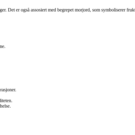
nger. Det er også assosiert med begrepet morjord, som symboliserer fruktba
ne.
asjoner.
iteten.
helse.
.