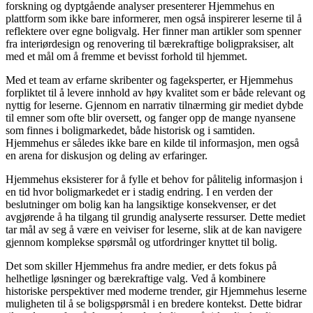
forskning og dyptgående analyser presenterer Hjemmehus en
plattform som ikke bare informerer, men også inspirerer leserne til å
reflektere over egne boligvalg. Her finner man artikler som spenner
fra interiørdesign og renovering til bærekraftige boligpraksiser, alt
med et mål om å fremme et bevisst forhold til hjemmet.
Med et team av erfarne skribenter og fageksperter, er Hjemmehus
forpliktet til å levere innhold av høy kvalitet som er både relevant og
nyttig for leserne. Gjennom en narrativ tilnærming gir mediet dybde
til emner som ofte blir oversett, og fanger opp de mange nyansene
som finnes i boligmarkedet, både historisk og i samtiden.
Hjemmehus er således ikke bare en kilde til informasjon, men også
en arena for diskusjon og deling av erfaringer.
Hjemmehus eksisterer for å fylle et behov for pålitelig informasjon i
en tid hvor boligmarkedet er i stadig endring. I en verden der
beslutninger om bolig kan ha langsiktige konsekvenser, er det
avgjørende å ha tilgang til grundig analyserte ressurser. Dette mediet
tar mål av seg å være en veiviser for leserne, slik at de kan navigere
gjennom komplekse spørsmål og utfordringer knyttet til bolig.
Det som skiller Hjemmehus fra andre medier, er dets fokus på
helhetlige løsninger og bærekraftige valg. Ved å kombinere
historiske perspektiver med moderne trender, gir Hjemmehus leserne
muligheten til å se boligspørsmål i en bredere kontekst. Dette bidrar