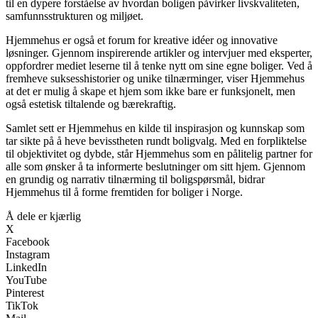
til en dypere forståelse av hvordan boligen påvirker livskvaliteten,
samfunnsstrukturen og miljøet.
Hjemmehus er også et forum for kreative idéer og innovative
løsninger. Gjennom inspirerende artikler og intervjuer med eksperter,
oppfordrer mediet leserne til å tenke nytt om sine egne boliger. Ved å
fremheve suksesshistorier og unike tilnærminger, viser Hjemmehus
at det er mulig å skape et hjem som ikke bare er funksjonelt, men
også estetisk tiltalende og bærekraftig.
Samlet sett er Hjemmehus en kilde til inspirasjon og kunnskap som
tar sikte på å heve bevisstheten rundt boligvalg. Med en forpliktelse
til objektivitet og dybde, står Hjemmehus som en pålitelig partner for
alle som ønsker å ta informerte beslutninger om sitt hjem. Gjennom
en grundig og narrativ tilnærming til boligspørsmål, bidrar
Hjemmehus til å forme fremtiden for boliger i Norge.
Å dele er kjærlig
X
Facebook
Instagram
LinkedIn
YouTube
Pinterest
TikTok