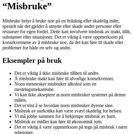
“Misbruke”
Misbruke betyr å bruke noe på en feilaktig eller skadelig måte,
spesielt når det gjelder å utnytte eller skade andre personer eller
ressurser for egen fordel. Dette kan involvere misbruk av makt, tillit,
substanser eller situasjoner. Det er viktig å være oppmerksom på
konsekvensene av å misbruke noe, da det kan føre til skade eller
problemer for både en selv og andre.
Eksempler på bruk
Det er viktig å ikke misbruke tilliten til andre.
Å misbruke makt kan føre til alvorlige konsekvenser.
Noen mennesker misbruker alkohol som en
mestringsmekanisme.
Vi kan ikke akseptere at noen misbruker systemet på denne
måten.
Det er trist å se hvordan noen misbruker dyrene sine.
Misbruk av narkotika kan være svært skadelig for helsen.
Vi må jobbe sammen for å bekjempe misbruk av barn.
Misbruk av midler kan føre til økonomisk ruin.
Det er viktig å være oppmerksom på tegn på misbruk i nære
relasjoner.