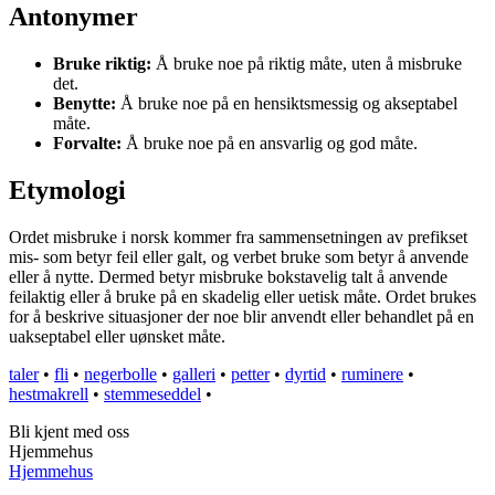
Antonymer
Bruke riktig:
Å bruke noe på riktig måte, uten å misbruke
det.
Benytte:
Å bruke noe på en hensiktsmessig og akseptabel
måte.
Forvalte:
Å bruke noe på en ansvarlig og god måte.
Etymologi
Ordet misbruke i norsk kommer fra sammensetningen av prefikset
mis- som betyr feil eller galt, og verbet bruke som betyr å anvende
eller å nytte. Dermed betyr misbruke bokstavelig talt å anvende
feilaktig eller å bruke på en skadelig eller uetisk måte. Ordet brukes
for å beskrive situasjoner der noe blir anvendt eller behandlet på en
uakseptabel eller uønsket måte.
taler
•
fli
•
negerbolle
•
galleri
•
petter
•
dyrtid
•
ruminere
•
hestmakrell
•
stemmeseddel
•
Bli kjent med oss
Hjemmehus
Hjemmehus