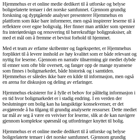
Hjemmehus er et online medie dedikert til å utforske og belyse
boligrelaterte temaer i det norske samfunnet. Gjennom grundig
forskning og dyptgående analyser presenterer Hjemmehus en
plattform som ikke bare informerer, men også inspirerer leserne til å
reflektere over egne boligvalg. Her finner man artikler som spenner
fra interiørdesign og renovering til bærekraftige boligpraksiser, alt
med et mål om å fremme et bevisst forhold til hjemmet.
Med et team av erfarne skribenter og fageksperter, er Hjemmehus
forpliktet til å levere innhold av høy kvalitet som er både relevant og
nyttig for leserne. Gjennom en narrativ tilnærming gir mediet dybde
til emner som ofte blir oversett, og fanger opp de mange nyansene
som finnes i boligmarkedet, både historisk og i samtiden.
Hjemmehus er således ikke bare en kilde til informasjon, men også
en arena for diskusjon og deling av erfaringer.
Hjemmehus eksisterer for å fylle et behov for pålitelig informasjon i
en tid hvor boligmarkedet er i stadig endring. I en verden der
beslutninger om bolig kan ha langsiktige konsekvenser, er det
avgjørende å ha tilgang til grundig analyserte ressurser. Dette mediet
tar mål av seg å være en veiviser for leserne, slik at de kan navigere
gjennom komplekse spørsmål og utfordringer knyttet til bolig.
Hjemmehus er et online medie dedikert til å utforske og belyse
boligrelaterte temaer i det norske samfunnet. Gjennom grundig