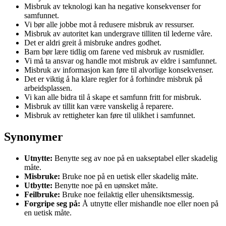
Misbruk av teknologi kan ha negative konsekvenser for
samfunnet.
Vi bør alle jobbe mot å redusere misbruk av ressurser.
Misbruk av autoritet kan undergrave tilliten til lederne våre.
Det er aldri greit å misbruke andres godhet.
Barn bør lære tidlig om farene ved misbruk av rusmidler.
Vi må ta ansvar og handle mot misbruk av eldre i samfunnet.
Misbruk av informasjon kan føre til alvorlige konsekvenser.
Det er viktig å ha klare regler for å forhindre misbruk på
arbeidsplassen.
Vi kan alle bidra til å skape et samfunn fritt for misbruk.
Misbruk av tillit kan være vanskelig å reparere.
Misbruk av rettigheter kan føre til ulikhet i samfunnet.
Synonymer
Utnytte:
Benytte seg av noe på en uakseptabel eller skadelig
måte.
Misbruke:
Bruke noe på en uetisk eller skadelig måte.
Utbytte:
Benytte noe på en uønsket måte.
Feilbruke:
Bruke noe feilaktig eller uhensiktsmessig.
Forgripe seg på:
Å utnytte eller mishandle noe eller noen på
en uetisk måte.