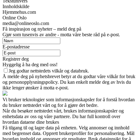
Tekstunivers
Innholdskilde
Hjemmehus.com
Online Oslo
media@onlineoslo.com
Få inspirasjon og nyheter – meld deg på
Gjør som tusenvis av andre - motta våre beste råd på e-post.
E-postadresse
Registrer deg
Hyggelig å ha deg med oss!
Jeg godtar nettstedets vilkår og databruk.
Å melde deg på nyhetsbrevet betyr at du godtar våre vilkår for bruk
og personopplysningspolicy. Du kan enkelt melde deg av hvis du
ikke lenger ønsker å motta e-post.
Vi bruker teknologier som informasjonskapsler for å forstå hvordan
du bruker nettstedet vårt og for å gjøre det bedre.
Når du besøker nettstedet vårt, brukes informasjonskapsler og
enhetsdata av oss og våre partnere. Du har full kontroll over
hvordan dataene dine brukes
Få tilgang til og lagre data på enheten. Velg annonser og innhold
med begrenset data. Opprett brukerprofiler for personalisering. Mål
hvordan innhold og annonser gir resultater. Bruk datainnsikt for å