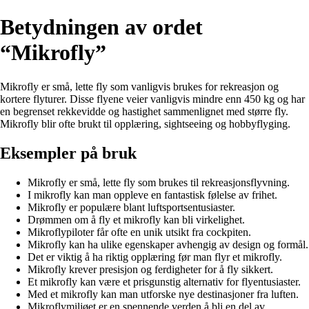
Betydningen av ordet
“Mikrofly”
Mikrofly er små, lette fly som vanligvis brukes for rekreasjon og
kortere flyturer. Disse flyene veier vanligvis mindre enn 450 kg og har
en begrenset rekkevidde og hastighet sammenlignet med større fly.
Mikrofly blir ofte brukt til opplæring, sightseeing og hobbyflyging.
Eksempler på bruk
Mikrofly er små, lette fly som brukes til rekreasjonsflyvning.
I mikrofly kan man oppleve en fantastisk følelse av frihet.
Mikrofly er populære blant luftsportsentusiaster.
Drømmen om å fly et mikrofly kan bli virkelighet.
Mikroflypiloter får ofte en unik utsikt fra cockpiten.
Mikrofly kan ha ulike egenskaper avhengig av design og formål.
Det er viktig å ha riktig opplæring før man flyr et mikrofly.
Mikrofly krever presisjon og ferdigheter for å fly sikkert.
Et mikrofly kan være et prisgunstig alternativ for flyentusiaster.
Med et mikrofly kan man utforske nye destinasjoner fra luften.
Mikroflymiljøet er en spennende verden å bli en del av.