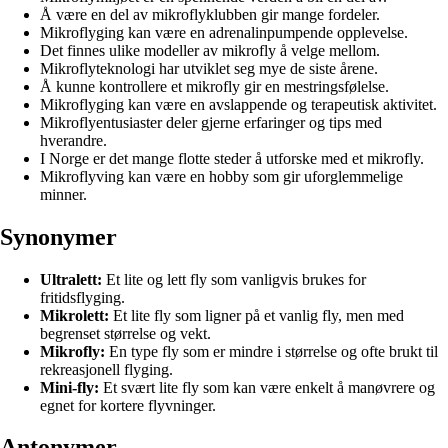
Å være en del av mikroflyklubben gir mange fordeler.
Mikroflyging kan være en adrenalinpumpende opplevelse.
Det finnes ulike modeller av mikrofly å velge mellom.
Mikroflyteknologi har utviklet seg mye de siste årene.
Å kunne kontrollere et mikrofly gir en mestringsfølelse.
Mikroflyging kan være en avslappende og terapeutisk aktivitet.
Mikroflyentusiaster deler gjerne erfaringer og tips med
hverandre.
I Norge er det mange flotte steder å utforske med et mikrofly.
Mikroflyving kan være en hobby som gir uforglemmelige
minner.
Synonymer
Ultralett:
Et lite og lett fly som vanligvis brukes for
fritidsflyging.
Mikrolett:
Et lite fly som ligner på et vanlig fly, men med
begrenset størrelse og vekt.
Mikrofly:
En type fly som er mindre i størrelse og ofte brukt til
rekreasjonell flyging.
Mini-fly:
Et svært lite fly som kan være enkelt å manøvrere og
egnet for kortere flyvninger.
Antonymer