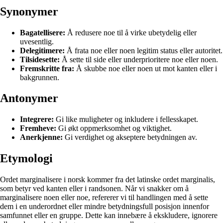
Synonymer
Bagatellisere:
Å redusere noe til å virke ubetydelig eller
uvesentlig.
Delegitimere:
Å frata noe eller noen legitim status eller autoritet.
Tilsidesette:
Å sette til side eller underprioritere noe eller noen.
Fremskritte fra:
Å skubbe noe eller noen ut mot kanten eller i
bakgrunnen.
Antonymer
Integrere:
Gi like muligheter og inkludere i fellesskapet.
Fremheve:
Gi økt oppmerksomhet og viktighet.
Anerkjenne:
Gi verdighet og akseptere betydningen av.
Etymologi
Ordet marginalisere i norsk kommer fra det latinske ordet marginalis,
som betyr ved kanten eller i randsonen. Når vi snakker om å
marginalisere noen eller noe, refererer vi til handlingen med å sette
dem i en underordnet eller mindre betydningsfull posisjon innenfor
samfunnet eller en gruppe. Dette kan innebære å ekskludere, ignorere