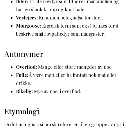
Ilder:
Et lite rovdyr som tilhører mårfamilien og
har en slank kropp og kort hale.
Veslejerv:
En annen betegnelse for ilder.
Mongoose:
Engelsk term som også brukes for å
beskrive små rovpattedyr som manguster.
Antonymer
Overflod:
Mange eller store mengder av noe.
Fulle:
Å være mett eller ha inntatt nok mat eller
drikke.
Rikelig:
Mye av noe, i overflod.
Etymologi
Ordet mangust på norsk refererer til en gruppe av dyr i