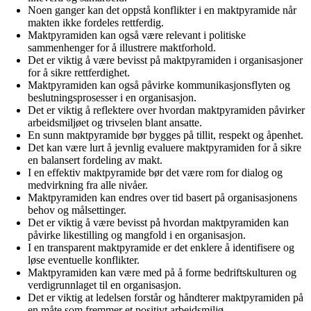
Noen ganger kan det oppstå konflikter i en maktpyramide når
makten ikke fordeles rettferdig.
Maktpyramiden kan også være relevant i politiske
sammenhenger for å illustrere maktforhold.
Det er viktig å være bevisst på maktpyramiden i organisasjoner
for å sikre rettferdighet.
Maktpyramiden kan også påvirke kommunikasjonsflyten og
beslutningsprosesser i en organisasjon.
Det er viktig å reflektere over hvordan maktpyramiden påvirker
arbeidsmiljøet og trivselen blant ansatte.
En sunn maktpyramide bør bygges på tillit, respekt og åpenhet.
Det kan være lurt å jevnlig evaluere maktpyramiden for å sikre
en balansert fordeling av makt.
I en effektiv maktpyramide bør det være rom for dialog og
medvirkning fra alle nivåer.
Maktpyramiden kan endres over tid basert på organisasjonens
behov og målsettinger.
Det er viktig å være bevisst på hvordan maktpyramiden kan
påvirke likestilling og mangfold i en organisasjon.
I en transparent maktpyramide er det enklere å identifisere og
løse eventuelle konflikter.
Maktpyramiden kan være med på å forme bedriftskulturen og
verdigrunnlaget til en organisasjon.
Det er viktig at ledelsen forstår og håndterer maktpyramiden på
en måte som fremmer et positivt arbeidsmiljø.