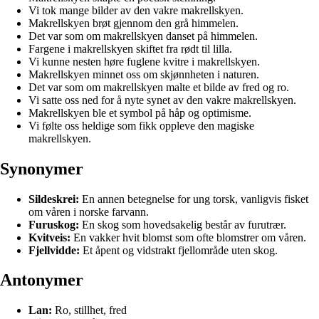
Vi tok mange bilder av den vakre makrellskyen.
Makrellskyen brøt gjennom den grå himmelen.
Det var som om makrellskyen danset på himmelen.
Fargene i makrellskyen skiftet fra rødt til lilla.
Vi kunne nesten høre fuglene kvitre i makrellskyen.
Makrellskyen minnet oss om skjønnheten i naturen.
Det var som om makrellskyen malte et bilde av fred og ro.
Vi satte oss ned for å nyte synet av den vakre makrellskyen.
Makrellskyen ble et symbol på håp og optimisme.
Vi følte oss heldige som fikk oppleve den magiske
makrellskyen.
Synonymer
Sildeskrei:
En annen betegnelse for ung torsk, vanligvis fisket
om våren i norske farvann.
Furuskog:
En skog som hovedsakelig består av furutrær.
Kvitveis:
En vakker hvit blomst som ofte blomstrer om våren.
Fjellvidde:
Et åpent og vidstrakt fjellområde uten skog.
Antonymer
Lan:
Ro, stillhet, fred