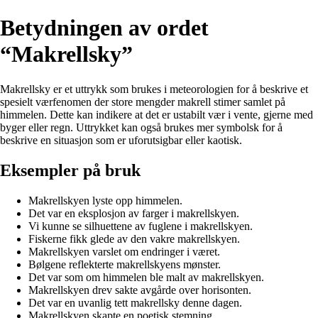
Betydningen av ordet
“Makrellsky”
Makrellsky er et uttrykk som brukes i meteorologien for å beskrive et
spesielt værfenomen der store mengder makrell stimer samlet på
himmelen. Dette kan indikere at det er ustabilt vær i vente, gjerne med
byger eller regn. Uttrykket kan også brukes mer symbolsk for å
beskrive en situasjon som er uforutsigbar eller kaotisk.
Eksempler på bruk
Makrellskyen lyste opp himmelen.
Det var en eksplosjon av farger i makrellskyen.
Vi kunne se silhuettene av fuglene i makrellskyen.
Fiskerne fikk glede av den vakre makrellskyen.
Makrellskyen varslet om endringer i været.
Bølgene reflekterte makrellskyens mønster.
Det var som om himmelen ble malt av makrellskyen.
Makrellskyen drev sakte avgårde over horisonten.
Det var en uvanlig tett makrellsky denne dagen.
Makrellskyen skapte en poetisk stemning.