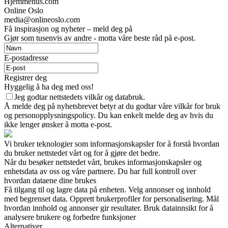
Hjemmehus.com
Online Oslo
media@onlineoslo.com
Få inspirasjon og nyheter – meld deg på
Gjør som tusenvis av andre - motta våre beste råd på e-post.
E-postadresse
Registrer deg
Hyggelig å ha deg med oss!
Jeg godtar nettstedets vilkår og databruk.
Å melde deg på nyhetsbrevet betyr at du godtar våre vilkår for bruk
og personopplysningspolicy. Du kan enkelt melde deg av hvis du
ikke lenger ønsker å motta e-post.
Vi bruker teknologier som informasjonskapsler for å forstå hvordan
du bruker nettstedet vårt og for å gjøre det bedre.
Når du besøker nettstedet vårt, brukes informasjonskapsler og
enhetsdata av oss og våre partnere. Du har full kontroll over
hvordan dataene dine brukes
Få tilgang til og lagre data på enheten. Velg annonser og innhold
med begrenset data. Opprett brukerprofiler for personalisering. Mål
hvordan innhold og annonser gir resultater. Bruk datainnsikt for å
analysere brukere og forbedre funksjoner
Alternativer