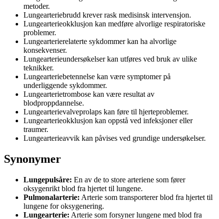
metoder.
Lungearteriebrudd krever rask medisinsk intervensjon.
Lungearterieokklusjon kan medføre alvorlige respiratoriske
problemer.
Lungearterierelaterte sykdommer kan ha alvorlige
konsekvenser.
Lungearterieundersøkelser kan utføres ved bruk av ulike
teknikker.
Lungearteriebetennelse kan være symptomer på
underliggende sykdommer.
Lungearterietrombose kan være resultat av
blodproppdannelse.
Lungearterievalveprolaps kan føre til hjerteproblemer.
Lungearterieokklusjon kan oppstå ved infeksjoner eller
traumer.
Lungearterieavvik kan påvises ved grundige undersøkelser.
Synonymer
Lungepulsåre:
En av de to store arteriene som fører
oksygenrikt blod fra hjertet til lungene.
Pulmonalarterie:
Arterie som transporterer blod fra hjertet til
lungene for oksygenering.
Lungearterie:
Arterie som forsyner lungene med blod fra