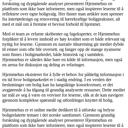
forskning og dyptgående analyser presenterer Hjemmehus en
plattform som ikke bare informerer, men også inspirerer leserne til å
reflektere over egne boligvalg. Her finner man artikler som spenner
fra interiørdesign og renovering til bærekraftige boligpraksiser, alt
med et mål om å fremme et bevisst forhold til hjemmet.
Med et team av erfarne skribenter og fageksperter, er Hjemmehus
forpliktet til å levere innhold av høy kvalitet som er både relevant og
nyttig for leserne. Gjennom en narrativ tilnærming gir mediet dybde
til emner som ofte blir oversett, og fanger opp de mange nyansene
som finnes i boligmarkedet, både historisk og i samtiden.
Hjemmehus er således ikke bare en kilde til informasjon, men også
en arena for diskusjon og deling av erfaringer.
Hjemmehus eksisterer for å fylle et behov for pålitelig informasjon i
en tid hvor boligmarkedet er i stadig endring. I en verden der
beslutninger om bolig kan ha langsiktige konsekvenser, er det
avgjørende å ha tilgang til grundig analyserte ressurser. Dette mediet
tar mål av seg å være en veiviser for leserne, slik at de kan navigere
gjennom komplekse spørsmål og utfordringer knyttet til bolig.
Hjemmehus er et online medie dedikert til å utforske og belyse
boligrelaterte temaer i det norske samfunnet. Gjennom grundig
forskning og dyptgående analyser presenterer Hjemmehus en
plattform som ikke bare informerer, men også inspirerer leserne til å