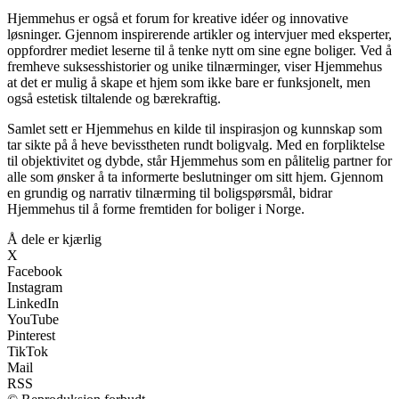
Hjemmehus er også et forum for kreative idéer og innovative
løsninger. Gjennom inspirerende artikler og intervjuer med eksperter,
oppfordrer mediet leserne til å tenke nytt om sine egne boliger. Ved å
fremheve suksesshistorier og unike tilnærminger, viser Hjemmehus
at det er mulig å skape et hjem som ikke bare er funksjonelt, men
også estetisk tiltalende og bærekraftig.
Samlet sett er Hjemmehus en kilde til inspirasjon og kunnskap som
tar sikte på å heve bevisstheten rundt boligvalg. Med en forpliktelse
til objektivitet og dybde, står Hjemmehus som en pålitelig partner for
alle som ønsker å ta informerte beslutninger om sitt hjem. Gjennom
en grundig og narrativ tilnærming til boligspørsmål, bidrar
Hjemmehus til å forme fremtiden for boliger i Norge.
Å dele er kjærlig
X
Facebook
Instagram
LinkedIn
YouTube
Pinterest
TikTok
Mail
RSS