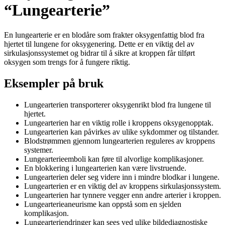
“Lungearterie”
En lungearterie er en blodåre som frakter oksygenfattig blod fra
hjertet til lungene for oksygenering. Dette er en viktig del av
sirkulasjonssystemet og bidrar til å sikre at kroppen får tilført
oksygen som trengs for å fungere riktig.
Eksempler på bruk
Lungearterien transporterer oksygenrikt blod fra lungene til
hjertet.
Lungearterien har en viktig rolle i kroppens oksygenopptak.
Lungearterien kan påvirkes av ulike sykdommer og tilstander.
Blodstrømmen gjennom lungearterien reguleres av kroppens
systemer.
Lungearterieemboli kan føre til alvorlige komplikasjoner.
En blokkering i lungearterien kan være livstruende.
Lungearterien deler seg videre inn i mindre blodkar i lungene.
Lungearterien er en viktig del av kroppens sirkulasjonssystem.
Lungearterien har tynnere vegger enn andre arterier i kroppen.
Lungearterieaneurisme kan oppstå som en sjelden
komplikasjon.
Lungearteriendringer kan sees ved ulike bildediagnostiske