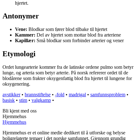
hjertet.
Antonymer
Vene:
Blodkar som fører blod tilbake til hjertet
Kammer:
Del av hjertet som mottar blod fra arteriene
Kapillær:
Små blodkar som forbinder arterier og vener
Etymologi
Ordet lungearterie kommer fra de latinske ordene pulmo som betyr
lunge, og arteria som betyr arterie. På norsk refererer ordet til de
blodårene som frakter oksygenfattig blod fra hjertet til lungene for
oksygenering.
avstikker
•
brannstiftelse
•
-fold
•
madrigal
•
samfunnsproblem
•
basisk
•
stim
•
valgkamp
•
Bli kjent med oss
Hjemmehus
Hjemmehus
Hjemmehus er et online medie dedikert til å utforske og belyse
boligrelaterte temaer i det norske samfunnet. Gjennom grundig