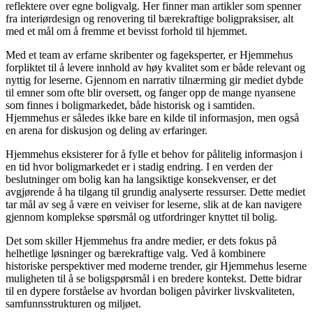
reflektere over egne boligvalg. Her finner man artikler som spenner
fra interiørdesign og renovering til bærekraftige boligpraksiser, alt
med et mål om å fremme et bevisst forhold til hjemmet.
Med et team av erfarne skribenter og fageksperter, er Hjemmehus
forpliktet til å levere innhold av høy kvalitet som er både relevant og
nyttig for leserne. Gjennom en narrativ tilnærming gir mediet dybde
til emner som ofte blir oversett, og fanger opp de mange nyansene
som finnes i boligmarkedet, både historisk og i samtiden.
Hjemmehus er således ikke bare en kilde til informasjon, men også
en arena for diskusjon og deling av erfaringer.
Hjemmehus eksisterer for å fylle et behov for pålitelig informasjon i
en tid hvor boligmarkedet er i stadig endring. I en verden der
beslutninger om bolig kan ha langsiktige konsekvenser, er det
avgjørende å ha tilgang til grundig analyserte ressurser. Dette mediet
tar mål av seg å være en veiviser for leserne, slik at de kan navigere
gjennom komplekse spørsmål og utfordringer knyttet til bolig.
Det som skiller Hjemmehus fra andre medier, er dets fokus på
helhetlige løsninger og bærekraftige valg. Ved å kombinere
historiske perspektiver med moderne trender, gir Hjemmehus leserne
muligheten til å se boligspørsmål i en bredere kontekst. Dette bidrar
til en dypere forståelse av hvordan boligen påvirker livskvaliteten,
samfunnsstrukturen og miljøet.