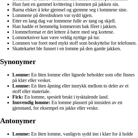
Hun fant en gammel kvittering i lommen på jakken sin.
Barna elsker å leke gjemsel og gjemme seg i lommene sine.
Lommene på dressbuksen var sydd igjen.
Etter en lang dag var lommene fulle av tang og skjell.
Han hadde et hemmelig lommerom bak fôret i jakken.
I lommeformat er det lettere å bære med seg kortene.
Lommekniver kan være veldig nyttige på tur.
Lommen var foret med mykt stoff som beskyttelse for telefonen.
Skattekartet ble funnet i en lomme på den gamle jakken.
Synonymer
Lomme:
En liten lomme eller lignede beholder som ofte finnes
på klær eller vesker.
Lomme:
En liten åpning eller innrykk mellom to deler av et
stoff eller materiale.
Fick:
En lomme, spesielt brukt i tysktalende land.
Innvendig lomme:
En lomme plassert på innsiden av en
gjenstand, for eksempel en jakke eller veske.
Antonymer
Lomme:
En liten lomme, vanligvis sydd inn i klær for å holde