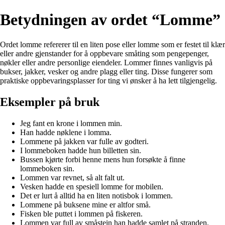
Betydningen av ordet “Lomme”
Ordet lomme refererer til en liten pose eller lomme som er festet til klær
eller andre gjenstander for å oppbevare småting som pengepenger,
nøkler eller andre personlige eiendeler. Lommer finnes vanligvis på
bukser, jakker, vesker og andre plagg eller ting. Disse fungerer som
praktiske oppbevaringsplasser for ting vi ønsker å ha lett tilgjengelig.
Eksempler på bruk
Jeg fant en krone i lommen min.
Han hadde nøklene i lomma.
Lommene på jakken var fulle av godteri.
I lommeboken hadde hun billetten sin.
Bussen kjørte forbi henne mens hun forsøkte å finne
lommeboken sin.
Lommen var revnet, så alt falt ut.
Vesken hadde en spesiell lomme for mobilen.
Det er lurt å alltid ha en liten notisbok i lommen.
Lommene på buksene mine er altfor små.
Fisken ble puttet i lommen på fiskeren.
Lommen var full av småstein han hadde samlet på stranden.