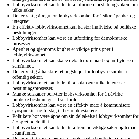
Lobbyvirksomhet kan bidra til å informere beslutningstakere om
ulike saker.
Det er viktig å regulere lobbyvirksomhet for å sikre åpenhet og
integritet.
En effektiv lobbyvirksomhet kan ha stor innflytelse på politiske
beslutninger.
Lobbyvirksomhet kan være en utfordring for demokratiske
prosesser.
Åpenhet og gjennomsiktighet er viktige prinsipper i
lobbyvirksomhet.
Lobbyvirksomhet kan skape debatter om makt og innflytelse i
samfunnet.
Det er viktig å ha klare retningslinjer for lobbyvirksomhet i
offentlig sektor.
Lobbyvirksomhet kan bidra til å balansere ulike interesser i
beslutningsprosesser.
Mange selskaper benytter lobbyvirksomhet for å påvirke
politiske beslutninger til sin fordel.
Lobbyvirksomhet kan være en effektiv måte å kommunisere
synspunkter og forslag til beslutningstakere.
Politikere bør være åpne om sin deltakelse i lobbyvirksomhet for
å opprettholde tillit.
Lobbyvirksomhet kan bidra til å fremme viktige saker og temaer
i samfunnet.
Det er viktig å være bevisst på potensielle konflikter som kan