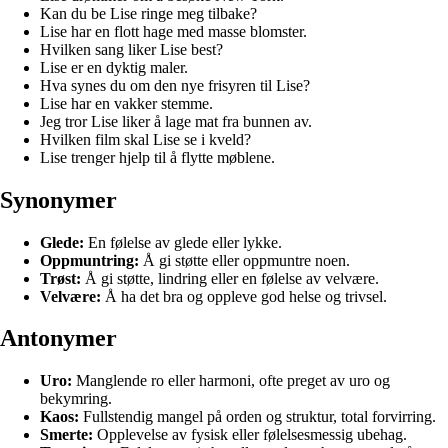
Kan du be Lise ringe meg tilbake?
Lise har en flott hage med masse blomster.
Hvilken sang liker Lise best?
Lise er en dyktig maler.
Hva synes du om den nye frisyren til Lise?
Lise har en vakker stemme.
Jeg tror Lise liker å lage mat fra bunnen av.
Hvilken film skal Lise se i kveld?
Lise trenger hjelp til å flytte møblene.
Synonymer
Glede:
En følelse av glede eller lykke.
Oppmuntring:
Å gi støtte eller oppmuntre noen.
Trøst:
Å gi støtte, lindring eller en følelse av velvære.
Velvære:
Å ha det bra og oppleve god helse og trivsel.
Antonymer
Uro:
Manglende ro eller harmoni, ofte preget av uro og
bekymring.
Kaos:
Fullstendig mangel på orden og struktur, total forvirring.
Smerte:
Opplevelse av fysisk eller følelsesmessig ubehag.