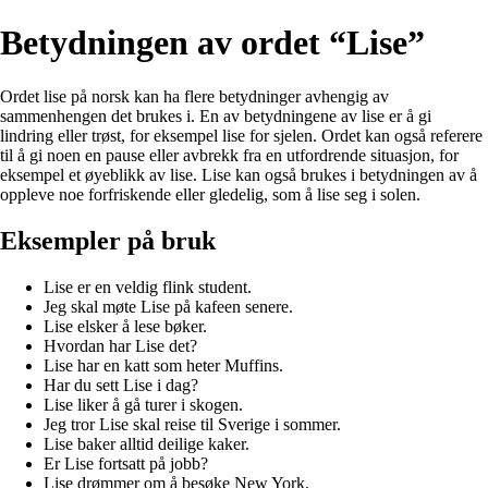
Betydningen av ordet “Lise”
Ordet lise på norsk kan ha flere betydninger avhengig av
sammenhengen det brukes i. En av betydningene av lise er å gi
lindring eller trøst, for eksempel lise for sjelen. Ordet kan også referere
til å gi noen en pause eller avbrekk fra en utfordrende situasjon, for
eksempel et øyeblikk av lise. Lise kan også brukes i betydningen av å
oppleve noe forfriskende eller gledelig, som å lise seg i solen.
Eksempler på bruk
Lise er en veldig flink student.
Jeg skal møte Lise på kafeen senere.
Lise elsker å lese bøker.
Hvordan har Lise det?
Lise har en katt som heter Muffins.
Har du sett Lise i dag?
Lise liker å gå turer i skogen.
Jeg tror Lise skal reise til Sverige i sommer.
Lise baker alltid deilige kaker.
Er Lise fortsatt på jobb?
Lise drømmer om å besøke New York.