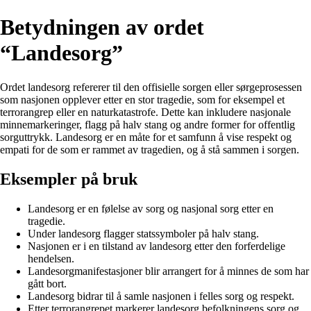
Betydningen av ordet
“Landesorg”
Ordet landesorg refererer til den offisielle sorgen eller sørgeprosessen
som nasjonen opplever etter en stor tragedie, som for eksempel et
terrorangrep eller en naturkatastrofe. Dette kan inkludere nasjonale
minnemarkeringer, flagg på halv stang og andre former for offentlig
sorguttrykk. Landesorg er en måte for et samfunn å vise respekt og
empati for de som er rammet av tragedien, og å stå sammen i sorgen.
Eksempler på bruk
Landesorg er en følelse av sorg og nasjonal sorg etter en
tragedie.
Under landesorg flagger statssymboler på halv stang.
Nasjonen er i en tilstand av landesorg etter den forferdelige
hendelsen.
Landesorgmanifestasjoner blir arrangert for å minnes de som har
gått bort.
Landesorg bidrar til å samle nasjonen i felles sorg og respekt.
Etter terrorangrepet markerer landesorg befolkningens sorg og