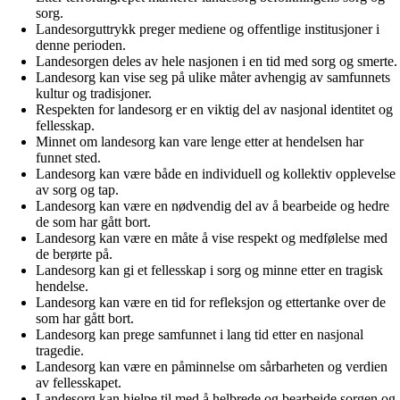
sorg.
Landesorguttrykk preger mediene og offentlige institusjoner i
denne perioden.
Landesorgen deles av hele nasjonen i en tid med sorg og smerte.
Landesorg kan vise seg på ulike måter avhengig av samfunnets
kultur og tradisjoner.
Respekten for landesorg er en viktig del av nasjonal identitet og
fellesskap.
Minnet om landesorg kan vare lenge etter at hendelsen har
funnet sted.
Landesorg kan være både en individuell og kollektiv opplevelse
av sorg og tap.
Landesorg kan være en nødvendig del av å bearbeide og hedre
de som har gått bort.
Landesorg kan være en måte å vise respekt og medfølelse med
de berørte på.
Landesorg kan gi et fellesskap i sorg og minne etter en tragisk
hendelse.
Landesorg kan være en tid for refleksjon og ettertanke over de
som har gått bort.
Landesorg kan prege samfunnet i lang tid etter en nasjonal
tragedie.
Landesorg kan være en påminnelse om sårbarheten og verdien
av fellesskapet.
Landesorg kan hjelpe til med å helbrede og bearbeide sorgen og