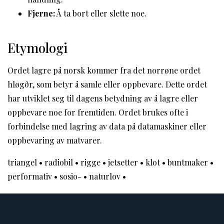
Fjerne:
Å ta bort eller slette noe.
Etymologi
Ordet lagre på norsk kommer fra det norrøne ordet
hløgðr, som betyr å samle eller oppbevare. Dette ordet
har utviklet seg til dagens betydning av å lagre eller
oppbevare noe for fremtiden. Ordet brukes ofte i
forbindelse med lagring av data på datamaskiner eller
oppbevaring av matvarer.
triangel
•
radiobil
•
rigge
•
jetsetter
•
klot
•
buntmaker
•
performativ
•
sosio-
•
naturlov
•