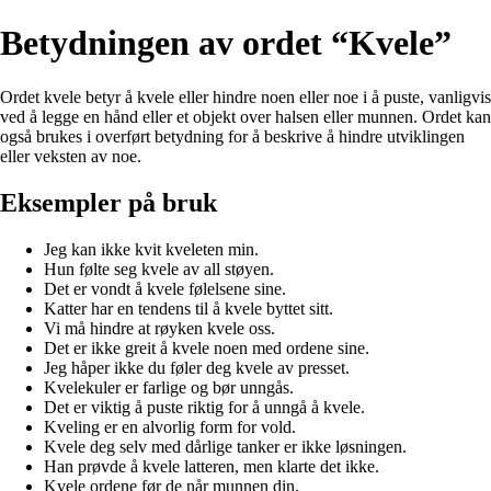
Betydningen av ordet “Kvele”
Ordet kvele betyr å kvele eller hindre noen eller noe i å puste, vanligvis
ved å legge en hånd eller et objekt over halsen eller munnen. Ordet kan
også brukes i overført betydning for å beskrive å hindre utviklingen
eller veksten av noe.
Eksempler på bruk
Jeg kan ikke kvit kveleten min.
Hun følte seg kvele av all støyen.
Det er vondt å kvele følelsene sine.
Katter har en tendens til å kvele byttet sitt.
Vi må hindre at røyken kvele oss.
Det er ikke greit å kvele noen med ordene sine.
Jeg håper ikke du føler deg kvele av presset.
Kvelekuler er farlige og bør unngås.
Det er viktig å puste riktig for å unngå å kvele.
Kveling er en alvorlig form for vold.
Kvele deg selv med dårlige tanker er ikke løsningen.
Han prøvde å kvele latteren, men klarte det ikke.
Kvele ordene før de når munnen din.