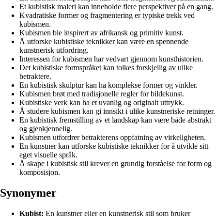
Et kubistisk maleri kan inneholde flere perspektiver på en gang.
Kvadratiske former og fragmentering er typiske trekk ved
kubismen.
Kubismen ble inspirert av afrikansk og primitiv kunst.
Å utforske kubistiske teknikker kan være en spennende
kunstnerisk utfordring.
Interessen for kubismen har vedvart gjennom kunsthistorien.
Det kubistiske formspråket kan tolkes forskjellig av ulike
betraktere.
En kubistisk skulptur kan ha komplekse former og vinkler.
Kubismen brøt med tradisjonelle regler for bildekunst.
Kubistiske verk kan ha et uvanlig og originalt uttrykk.
Å studere kubismen kan gi innsikt i ulike kunstneriske retninger.
En kubistisk fremstilling av et landskap kan være både abstrakt
og gjenkjennelig.
Kubismen utfordrer betrakterens oppfatning av virkeligheten.
En kunstner kan utforske kubistiske teknikker for å utvikle sitt
eget visuelle språk.
Å skape i kubistisk stil krever en grundig forståelse for form og
komposisjon.
Synonymer
Kubist:
En kunstner eller en kunstnerisk stil som bruker