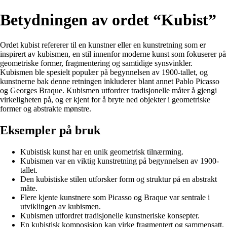
Betydningen av ordet “Kubist”
Ordet kubist refererer til en kunstner eller en kunstretning som er
inspirert av kubismen, en stil innenfor moderne kunst som fokuserer på
geometriske former, fragmentering og samtidige synsvinkler.
Kubismen ble spesielt populær på begynnelsen av 1900-tallet, og
kunstnerne bak denne retningen inkluderer blant annet Pablo Picasso
og Georges Braque. Kubismen utfordrer tradisjonelle måter å gjengi
virkeligheten på, og er kjent for å bryte ned objekter i geometriske
former og abstrakte mønstre.
Eksempler på bruk
Kubistisk kunst har en unik geometrisk tilnærming.
Kubismen var en viktig kunstretning på begynnelsen av 1900-
tallet.
Den kubistiske stilen utforsker form og struktur på en abstrakt
måte.
Flere kjente kunstnere som Picasso og Braque var sentrale i
utviklingen av kubismen.
Kubismen utfordret tradisjonelle kunstneriske konsepter.
En kubistisk komposisjon kan virke fragmentert og sammensatt.