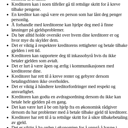
Kreditoren kan i noen tilfeller gå til rettslige skritt for å kreve
tilbake pengene.
En kreditor kan også være en person som har lånt deg penger
personlig.
Å forhandle med kreditorene kan hjelpe deg med å finne
løsninger på gjeldsproblemer.
Du bør alltid holde oversikt over hvem dine kreditorer er og
hvor mye du skylder dem.
Det er viktig å respektere kreditorens rettigheter og betale tilbake
gjelden i rett tid.
Kreditoren kan rapportere deg til inkassobyrå hvis du ikke
betaler gjelden som avtalt.
Det er lurt å være åpen og ærlig i kommunikasjonen med
kreditorene dine.
Kreditorer har rett til å kreve renter og gebyrer dersom
betalingsfristen ikke overholdes.
Det er viktig å håndtere kreditorfordringer med respekt og
ansvarlighet.
Kreditoren kan godta en avdragsordning dersom du ikke kan
betale hele gjelden på en gang.
Det kan være lurt å be om hjelp fra en økonomisk rådgiver
dersom du har problemer med å betale tilbake gjeld til kreditorer.
Kreditorer har rett til å ta rettslige skritt for å sikre tilbakebetaling
av gjeld.
Det er viktig å ha orden i økonomien for å unngå å havne i