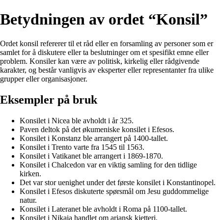
Betydningen av ordet “Konsil”
Ordet konsil refererer til et råd eller en forsamling av personer som er
samlet for å diskutere eller ta beslutninger om et spesifikt emne eller
problem. Konsiler kan være av politisk, kirkelig eller rådgivende
karakter, og består vanligvis av eksperter eller representanter fra ulike
grupper eller organisasjoner.
Eksempler på bruk
Konsilet i Nicea ble avholdt i år 325.
Paven deltok på det økumeniske konsilet i Efesos.
Konsilet i Konstanz ble arrangert på 1400-tallet.
Konsilet i Trento varte fra 1545 til 1563.
Konsilet i Vatikanet ble arrangert i 1869-1870.
Konsilet i Chalcedon var en viktig samling for den tidlige
kirken.
Det var stor uenighet under det første konsilet i Konstantinopel.
Konsilet i Efesos diskuterte spørsmål om Jesu guddommelige
natur.
Konsilet i Lateranet ble avholdt i Roma på 1100-tallet.
Konsilet i Nikaia handlet om ariansk kjetteri.