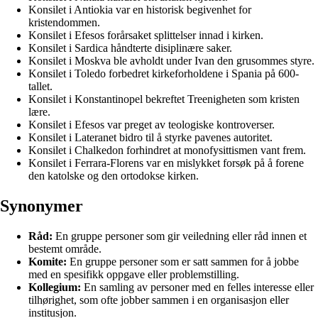
Konsilet i Antiokia var en historisk begivenhet for
kristendommen.
Konsilet i Efesos forårsaket splittelser innad i kirken.
Konsilet i Sardica håndterte disiplinære saker.
Konsilet i Moskva ble avholdt under Ivan den grusommes styre.
Konsilet i Toledo forbedret kirkeforholdene i Spania på 600-
tallet.
Konsilet i Konstantinopel bekreftet Treenigheten som kristen
lære.
Konsilet i Efesos var preget av teologiske kontroverser.
Konsilet i Lateranet bidro til å styrke pavenes autoritet.
Konsilet i Chalkedon forhindret at monofysittismen vant frem.
Konsilet i Ferrara-Florens var en mislykket forsøk på å forene
den katolske og den ortodokse kirken.
Synonymer
Råd:
En gruppe personer som gir veiledning eller råd innen et
bestemt område.
Komite:
En gruppe personer som er satt sammen for å jobbe
med en spesifikk oppgave eller problemstilling.
Kollegium:
En samling av personer med en felles interesse eller
tilhørighet, som ofte jobber sammen i en organisasjon eller
institusjon.