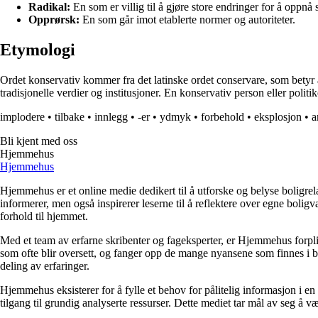
Radikal:
En som er villig til å gjøre store endringer for å oppnå 
Opprørsk:
En som går imot etablerte normer og autoriteter.
Etymologi
Ordet konservativ kommer fra det latinske ordet conservare, som betyr å
tradisjonelle verdier og institusjoner. En konservativ person eller polit
implodere
•
tilbake
•
innlegg
•
-er
•
ydmyk
•
forbehold
•
eksplosjon
•
a
Bli kjent med oss
Hjemmehus
Hjemmehus
Hjemmehus er et online medie dedikert til å utforske og belyse boligr
informerer, men også inspirerer leserne til å reflektere over egne bolig
forhold til hjemmet.
Med et team av erfarne skribenter og fageksperter, er Hjemmehus forplik
som ofte blir oversett, og fanger opp de mange nyansene som finnes i b
deling av erfaringer.
Hjemmehus eksisterer for å fylle et behov for pålitelig informasjon i en
tilgang til grundig analyserte ressurser. Dette mediet tar mål av seg å v