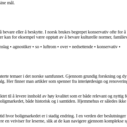
sine mål.
 bevare eller å beskytte. I norsk brukes begrepet konservativ ofte for å
iker kan for eksempel være opptatt av å bevare kulturelle normer, familie
nslag
•
agnostiker
•
so
•
luftrom
•
over
•
nedsettende
•
konservativ
•
elaterte temaer i det norske samfunnet. Gjennom grundig forskning og 
valg. Her finner man artikler som spenner fra interiørdesign og renoverin
tet til å levere innhold av høy kvalitet som er både relevant og nyttig 
oligmarkedet, både historisk og i samtiden. Hjemmehus er således ikke 
 tid hvor boligmarkedet er i stadig endring. I en verden der beslutninge
ære en veiviser for leserne, slik at de kan navigere gjennom komplekse sp