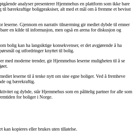
dyptgående analyser presenterer Hjemmehus en plattform som ikke bare
g til bærekraftige boligpraksiser, alt med et mål om å fremme et bevisst
for leserne. Gjennom en narrativ tilnærming gir mediet dybde til emner
bare en kilde til informasjon, men også en arena for diskusjon og
r om bolig kan ha langsiktige konsekvenser, er det avgjørende å ha
ørsmål og utfordringer knyttet til bolig.
ver med moderne trender, gir Hjemmehus leserne muligheten til å se
jøet.
ediet leserne til å tenke nytt om sine egne boliger. Ved å fremheve
nde og bærekraftig.
ektivitet og dybde, står Hjemmehus som en pålitelig partner for alle som
remtiden for boliger i Norge.
 kan kopieres eller brukes uten tillatelse.