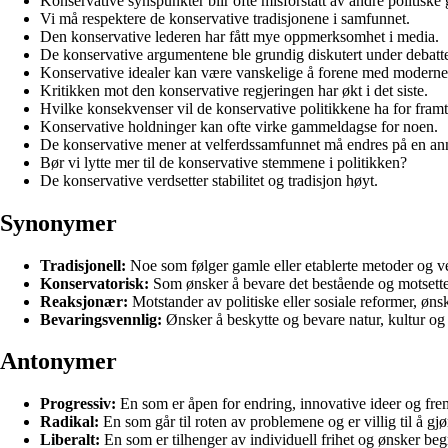
Konservative synspunkter blir ofte misforstått av andre politiske 
Vi må respektere de konservative tradisjonene i samfunnet.
Den konservative lederen har fått mye oppmerksomhet i media.
De konservative argumentene ble grundig diskutert under debatt
Konservative idealer kan være vanskelige å forene med moderne
Kritikken mot den konservative regjeringen har økt i det siste.
Hvilke konsekvenser vil de konservative politikkene ha for framt
Konservative holdninger kan ofte virke gammeldagse for noen.
De konservative mener at velferdssamfunnet må endres på en an
Bør vi lytte mer til de konservative stemmene i politikken?
De konservative verdsetter stabilitet og tradisjon høyt.
Synonymer
Tradisjonell:
Noe som følger gamle eller etablerte metoder og ve
Konservatorisk:
Som ønsker å bevare det bestående og motsette
Reaksjonær:
Motstander av politiske eller sosiale reformer, ønsker
Bevaringsvennlig:
Ønsker å beskytte og bevare natur, kultur og 
Antonymer
Progressiv:
En som er åpen for endring, innovative ideer og fr
Radikal:
En som går til roten av problemene og er villig til å gjø
Liberalt:
En som er tilhenger av individuell frihet og ønsker beg