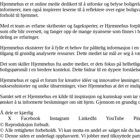
Hjemmehus er et online medie dedikert til å utforske og belyse boligr
informerer, men også inspirerer leserne til å reflektere over egne bolig
forhold til hjemmet.
Med et team av erfarne skribenter og fageksperter, er Hjemmehus forplik
som ofte blir oversett, og fanger opp de mange nyansene som finnes i b
deling av erfaringer.
Hjemmehus eksisterer for å fylle et behov for pålitelig informasjon i en
tilgang til grundig analyserte ressurser. Dette mediet tar mål av seg å v
Det som skiller Hjemmehus fra andre medier, er dets fokus på helhetlig
boligspørsmål i en bredere kontekst. Dette bidrar til en dypere forståel
Hjemmehus er også et forum for kreative idéer og innovative løsninger. 
suksesshistorier og unike tilnærminger, viser Hjemmehus at det er mulig
Samlet sett er Hjemmehus en kilde til inspirasjon og kunnskap som tar s
ønsker å ta informerte beslutninger om sitt hjem. Gjennom en grundig o
Å dele er kjærlig
X
Facebook
Instagram
LinkedIn
YouTube
Pin
© Reproduksjon forbudt.
© Alle rettigheter forbeholdt. Vi kan motta en andel av salget når du h
© Denne siden er underlagt opphavsrett. Vi jobber med tilknyttede partne