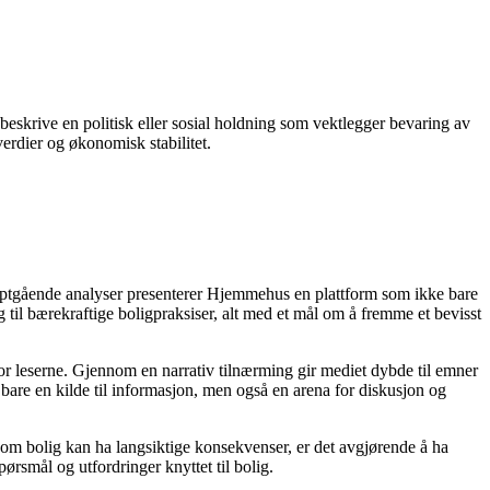
 beskrive en politisk eller sosial holdning som vektlegger bevaring av
verdier og økonomisk stabilitet.
dyptgående analyser presenterer Hjemmehus en plattform som ikke bare
g til bærekraftige boligpraksiser, alt med et mål om å fremme et bevisst
for leserne. Gjennom en narrativ tilnærming gir mediet dybde til emner
bare en kilde til informasjon, men også en arena for diskusjon og
r om bolig kan ha langsiktige konsekvenser, er det avgjørende å ha
ørsmål og utfordringer knyttet til bolig.