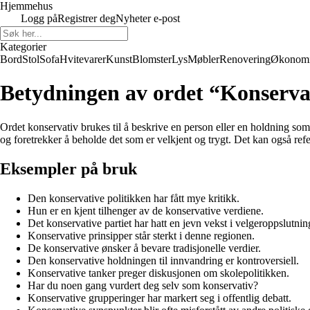
Hjemmehus
Logg på
Registrer deg
Nyheter e-post
Kategorier
Bord
Stol
Sofa
Hvitevarer
Kunst
Blomster
Lys
Møbler
Renovering
Økonom
Betydningen av ordet “Konserva
Ordet konservativ brukes til å beskrive en person eller en holdning som
og foretrekker å beholde det som er velkjent og trygt. Det kan også refer
Eksempler på bruk
Den konservative politikken har fått mye kritikk.
Hun er en kjent tilhenger av de konservative verdiene.
Det konservative partiet har hatt en jevn vekst i velgeroppslutnin
Konservative prinsipper står sterkt i denne regionen.
De konservative ønsker å bevare tradisjonelle verdier.
Den konservative holdningen til innvandring er kontroversiell.
Konservative tanker preger diskusjonen om skolepolitikken.
Har du noen gang vurdert deg selv som konservativ?
Konservative grupperinger har markert seg i offentlig debatt.