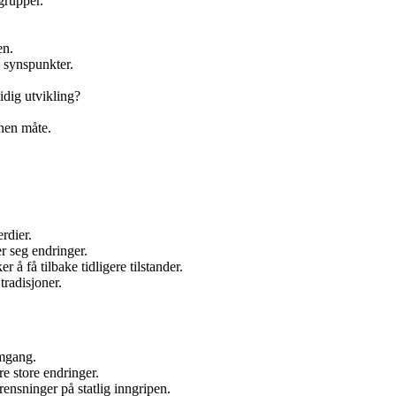
grupper.
en.
 synspunkter.
idig utvikling?
nen måte.
rdier.
r seg endringer.
 å få tilbake tidligere tilstander.
tradisjoner.
emgang.
re store endringer.
rensninger på statlig inngripen.