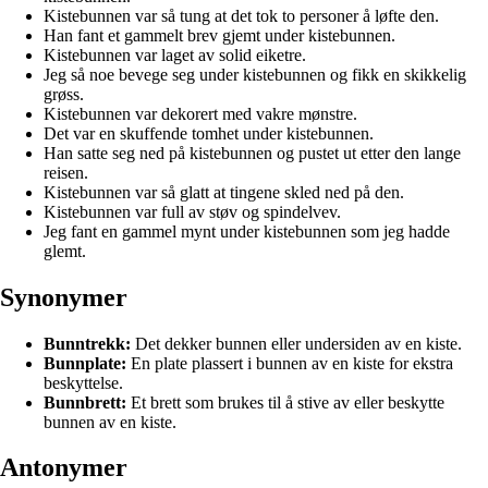
Kistebunnen var så tung at det tok to personer å løfte den.
Han fant et gammelt brev gjemt under kistebunnen.
Kistebunnen var laget av solid eiketre.
Jeg så noe bevege seg under kistebunnen og fikk en skikkelig
grøss.
Kistebunnen var dekorert med vakre mønstre.
Det var en skuffende tomhet under kistebunnen.
Han satte seg ned på kistebunnen og pustet ut etter den lange
reisen.
Kistebunnen var så glatt at tingene skled ned på den.
Kistebunnen var full av støv og spindelvev.
Jeg fant en gammel mynt under kistebunnen som jeg hadde
glemt.
Synonymer
Bunntrekk:
Det dekker bunnen eller undersiden av en kiste.
Bunnplate:
En plate plassert i bunnen av en kiste for ekstra
beskyttelse.
Bunnbrett:
Et brett som brukes til å stive av eller beskytte
bunnen av en kiste.
Antonymer