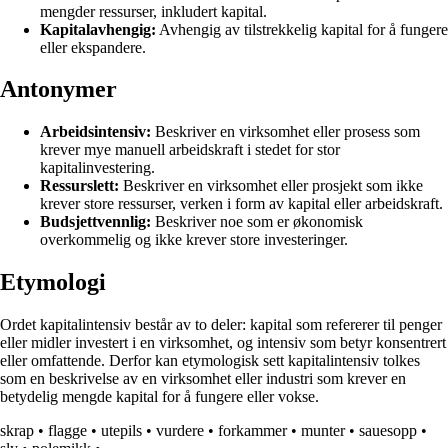
mengder ressurser, inkludert kapital.
Kapitalavhengig:
Avhengig av tilstrekkelig kapital for å fungere
eller ekspandere.
Antonymer
Arbeidsintensiv:
Beskriver en virksomhet eller prosess som
krever mye manuell arbeidskraft i stedet for stor
kapitalinvestering.
Ressurslett:
Beskriver en virksomhet eller prosjekt som ikke
krever store ressurser, verken i form av kapital eller arbeidskraft.
Budsjettvennlig:
Beskriver noe som er økonomisk
overkommelig og ikke krever store investeringer.
Etymologi
Ordet kapitalintensiv består av to deler: kapital som refererer til penger
eller midler investert i en virksomhet, og intensiv som betyr konsentrert
eller omfattende. Derfor kan etymologisk sett kapitalintensiv tolkes
som en beskrivelse av en virksomhet eller industri som krever en
betydelig mengde kapital for å fungere eller vokse.
skrap
•
flagge
•
utepils
•
vurdere
•
forkammer
•
munter
•
sauesopp
•