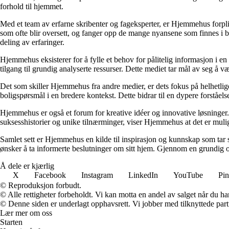
forhold til hjemmet.
Med et team av erfarne skribenter og fageksperter, er Hjemmehus forplik
som ofte blir oversett, og fanger opp de mange nyansene som finnes i b
deling av erfaringer.
Hjemmehus eksisterer for å fylle et behov for pålitelig informasjon i en
tilgang til grundig analyserte ressurser. Dette mediet tar mål av seg å v
Det som skiller Hjemmehus fra andre medier, er dets fokus på helhetlig
boligspørsmål i en bredere kontekst. Dette bidrar til en dypere forståel
Hjemmehus er også et forum for kreative idéer og innovative løsninger. 
suksesshistorier og unike tilnærminger, viser Hjemmehus at det er mulig
Samlet sett er Hjemmehus en kilde til inspirasjon og kunnskap som tar s
ønsker å ta informerte beslutninger om sitt hjem. Gjennom en grundig o
Å dele er kjærlig
X
Facebook
Instagram
LinkedIn
YouTube
Pin
© Reproduksjon forbudt.
© Alle rettigheter forbeholdt. Vi kan motta en andel av salget når du h
© Denne siden er underlagt opphavsrett. Vi jobber med tilknyttede partne
Lær mer om oss
Starten