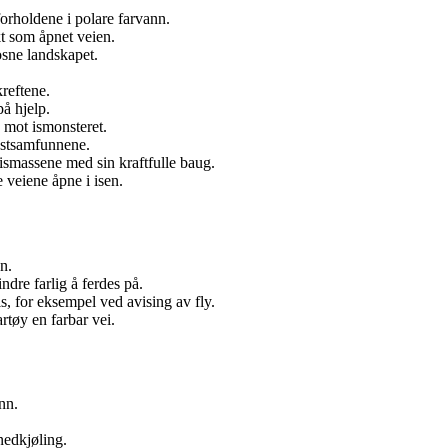
forholdene i polare farvann.
kt som åpnet veien.
rosne landskapet.
reftene.
på hjelp.
e mot ismonsteret.
kystsamfunnene.
ismassene med sin kraftfulle baug.
e veiene åpne i isen.
n.
dre farlig å ferdes på.
s, for eksempel ved avising av fly.
rtøy en farbar vei.
nn.
nedkjøling.