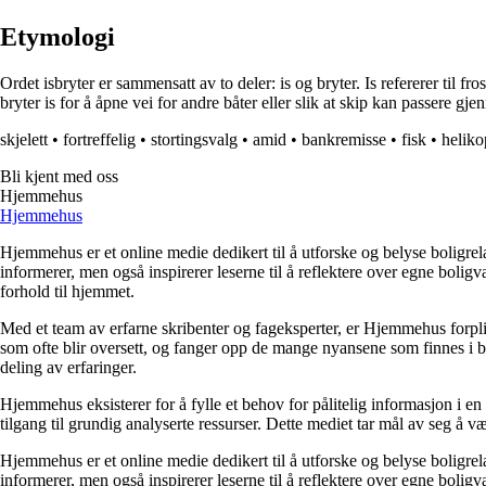
Etymologi
Ordet isbryter er sammensatt av to deler: is og bryter. Is refererer til f
bryter is for å åpne vei for andre båter eller slik at skip kan passere gj
skjelett
•
fortreffelig
•
stortingsvalg
•
amid
•
bankremisse
•
fisk
•
heliko
Bli kjent med oss
Hjemmehus
Hjemmehus
Hjemmehus er et online medie dedikert til å utforske og belyse boligr
informerer, men også inspirerer leserne til å reflektere over egne bolig
forhold til hjemmet.
Med et team av erfarne skribenter og fageksperter, er Hjemmehus forplik
som ofte blir oversett, og fanger opp de mange nyansene som finnes i b
deling av erfaringer.
Hjemmehus eksisterer for å fylle et behov for pålitelig informasjon i en
tilgang til grundig analyserte ressurser. Dette mediet tar mål av seg å v
Hjemmehus er et online medie dedikert til å utforske og belyse boligr
informerer, men også inspirerer leserne til å reflektere over egne bolig