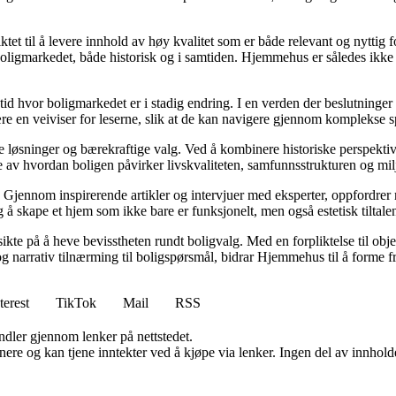
tet til å levere innhold av høy kvalitet som er både relevant og nyttig 
oligmarkedet, både historisk og i samtiden. Hjemmehus er således ikke 
 tid hvor boligmarkedet er i stadig endring. I en verden der beslutninge
ære en veiviser for leserne, slik at de kan navigere gjennom komplekse sp
e løsninger og bærekraftige valg. Ved å kombinere historiske perspekti
se av hvordan boligen påvirker livskvaliteten, samfunnsstrukturen og mil
Gjennom inspirerende artikler og intervjuer med eksperter, oppfordrer m
 å skape et hjem som ikke bare er funksjonelt, men også estetisk tiltale
ikte på å heve bevisstheten rundt boligvalg. Med en forpliktelse til obj
g narrativ tilnærming til boligspørsmål, bidrar Hjemmehus til å forme f
terest
TikTok
Mail
RSS
andler gjennom lenker på nettstedet.
re og kan tjene inntekter ved å kjøpe via lenker. Ingen del av innholdet