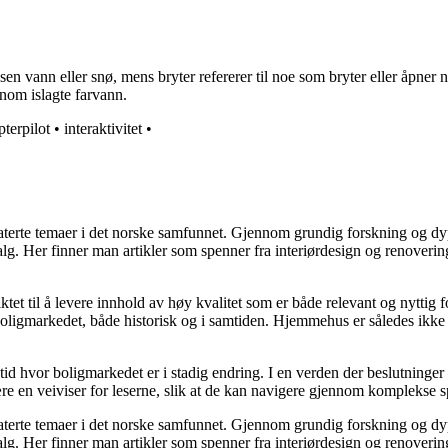
rossen vann eller snø, mens bryter refererer til noe som bryter eller åpner
ennom islagte farvann.
pterpilot
•
interaktivitet
•
elaterte temaer i det norske samfunnet. Gjennom grundig forskning og 
valg. Her finner man artikler som spenner fra interiørdesign og renoverin
tet til å levere innhold av høy kvalitet som er både relevant og nyttig 
oligmarkedet, både historisk og i samtiden. Hjemmehus er således ikke 
 tid hvor boligmarkedet er i stadig endring. I en verden der beslutninge
ære en veiviser for leserne, slik at de kan navigere gjennom komplekse sp
elaterte temaer i det norske samfunnet. Gjennom grundig forskning og 
valg. Her finner man artikler som spenner fra interiørdesign og renoverin