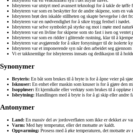
Isbryteren var en velkommen syn i det isfylte havet.
Isbryteren var utstyrt med avansert teknologi for å takle de tøffe 
Isbryteren var som en beskytter for de andre skipene, som en va
Isbryteren brøt den iskalde stillheten og skapte bevegelse i det f
Isbryteren var en nødvendighet for å sikre trygg ferdsel i isødet.
Isbryteren var selve symbolet på styrke og mot i møte med naturk
Isbryteren var en livline for skipene som sto fast i isen og ventet 
Isbryteren var som en ridder i glitrende rustning, klar til å kjemp
Isbryteren var avgjørende for å sikre forsyninger til de isolerte 
Isbryteren var et imponerende syn når den arbeidet seg gjennom 
Vi er takknemlige for isbryterens innsats og dedikasjon til å hold
Synonymer
Bryteris:
En båt som brukes til å bryte is for å åpne veier på sjøe
Isknuser:
En enhet eller maskin som knuser is for å gjøre den min
Isoppløser:
Et kjemikalie eller verktøy som brukes til å oppløse i
Isbrytning:
Handlingen med å bryte is for å gi skip eller andre fa
Antonymer
Land:
En massiv del av jordoverflaten som ikke er dekket av va
Varm:
Med høy temperatur, eller det motsatte av kaldt.
Oppvarming:
Prosess med å øke temperaturen, det motsatte av 