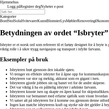
Hjemmehus
Logg på
Registrer deg
Nyheter e-post
Kategorier
Bord
Stol
Sofa
Hvitevarer
Kunst
Blomster
Lys
Møbler
Renovering
Økonom
Betydningen av ordet “Isbryter”
Isbryter er et norsk ord som refererer til et fartøy designet for å bryte i
viktig rolle i å sikre trygg navigasjon og transport i isfylte farvann.
Eksempler på bruk
Isbryteren brøt gjennom den iskalde sjøen.
Vi trenger en effektiv isbryter for å åpne opp for kommunikasjon
Isbryteren var stor og mektig, akkurat som en gigant i isen.
Isbryteren gjorde jobben sin og banet vei for de andre skipene.
Det var viktig å ha en pålitelig isbryter i arktiske farvann.
Isbryteren knuste isen og skapte en åpen kanal for skipstrafikken
Isbryteren var bemannet med erfarne sjøfolk som visste hvordan d
Vi satser alt på isbryteren for å komme oss gjennom denne utford
Ingen kan matche isbryterens kraft og styrke når det gjelder å b