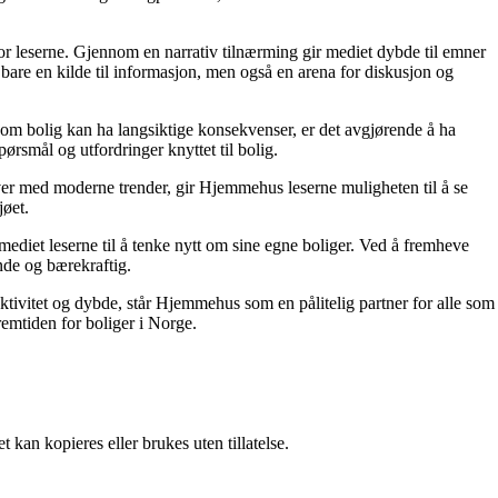
for leserne. Gjennom en narrativ tilnærming gir mediet dybde til emner
bare en kilde til informasjon, men også en arena for diskusjon og
r om bolig kan ha langsiktige konsekvenser, er det avgjørende å ha
ørsmål og utfordringer knyttet til bolig.
ver med moderne trender, gir Hjemmehus leserne muligheten til å se
jøet.
ediet leserne til å tenke nytt om sine egne boliger. Ved å fremheve
nde og bærekraftig.
ektivitet og dybde, står Hjemmehus som en pålitelig partner for alle som
remtiden for boliger i Norge.
 kan kopieres eller brukes uten tillatelse.