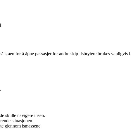
i
s på sjøen for å åpne passasjer for andre skip. Isbrytere brukes vanligvis i
.
.
e skulle navigere i isen.
rende situasjonen.
ryte gjennom ismassene.