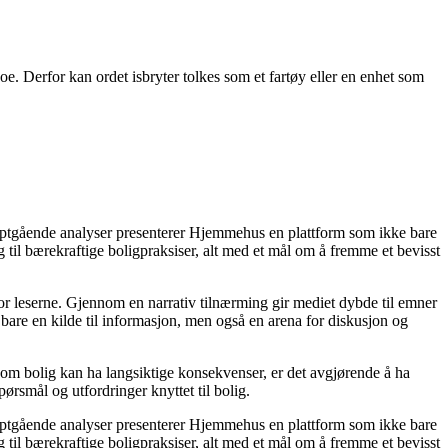
 noe. Derfor kan ordet isbryter tolkes som et fartøy eller en enhet som
dyptgående analyser presenterer Hjemmehus en plattform som ikke bare
g til bærekraftige boligpraksiser, alt med et mål om å fremme et bevisst
for leserne. Gjennom en narrativ tilnærming gir mediet dybde til emner
bare en kilde til informasjon, men også en arena for diskusjon og
r om bolig kan ha langsiktige konsekvenser, er det avgjørende å ha
ørsmål og utfordringer knyttet til bolig.
dyptgående analyser presenterer Hjemmehus en plattform som ikke bare
g til bærekraftige boligpraksiser, alt med et mål om å fremme et bevisst