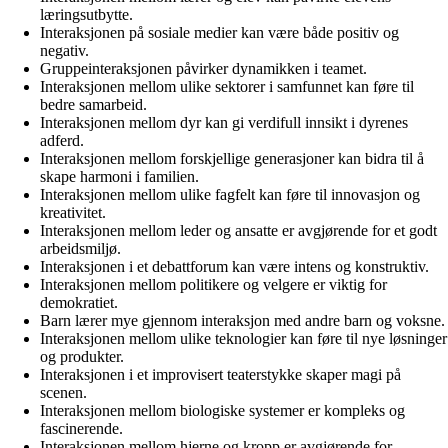
læringsutbytte.
Interaksjonen på sosiale medier kan være både positiv og
negativ.
Gruppeinteraksjonen påvirker dynamikken i teamet.
Interaksjonen mellom ulike sektorer i samfunnet kan føre til
bedre samarbeid.
Interaksjonen mellom dyr kan gi verdifull innsikt i dyrenes
adferd.
Interaksjonen mellom forskjellige generasjoner kan bidra til å
skape harmoni i familien.
Interaksjonen mellom ulike fagfelt kan føre til innovasjon og
kreativitet.
Interaksjonen mellom leder og ansatte er avgjørende for et godt
arbeidsmiljø.
Interaksjonen i et debattforum kan være intens og konstruktiv.
Interaksjonen mellom politikere og velgere er viktig for
demokratiet.
Barn lærer mye gjennom interaksjon med andre barn og voksne.
Interaksjonen mellom ulike teknologier kan føre til nye løsninger
og produkter.
Interaksjonen i et improvisert teaterstykke skaper magi på
scenen.
Interaksjonen mellom biologiske systemer er kompleks og
fascinerende.
Interaksjonen mellom hjerne og kropp er avgjørende for