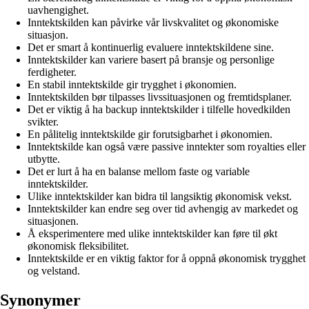
uavhengighet.
Inntektskilden kan påvirke vår livskvalitet og økonomiske
situasjon.
Det er smart å kontinuerlig evaluere inntektskildene sine.
Inntektskilder kan variere basert på bransje og personlige
ferdigheter.
En stabil inntektskilde gir trygghet i økonomien.
Inntektskilden bør tilpasses livssituasjonen og fremtidsplaner.
Det er viktig å ha backup inntektskilder i tilfelle hovedkilden
svikter.
En pålitelig inntektskilde gir forutsigbarhet i økonomien.
Inntektskilde kan også være passive inntekter som royalties eller
utbytte.
Det er lurt å ha en balanse mellom faste og variable
inntektskilder.
Ulike inntektskilder kan bidra til langsiktig økonomisk vekst.
Inntektskilder kan endre seg over tid avhengig av markedet og
situasjonen.
Å eksperimentere med ulike inntektskilder kan føre til økt
økonomisk fleksibilitet.
Inntektskilde er en viktig faktor for å oppnå økonomisk trygghet
og velstand.
Synonymer