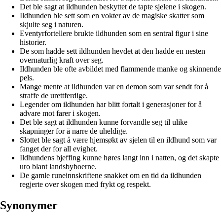
Det ble sagt at ildhunden beskyttet de tapte sjelene i skogen.
Ildhunden ble sett som en vokter av de magiske skatter som
skjulte seg i naturen.
Eventyrfortellere brukte ildhunden som en sentral figur i sine
historier.
De som hadde sett ildhunden hevdet at den hadde en nesten
overnaturlig kraft over seg.
Ildhunden ble ofte avbildet med flammende manke og skinnende
pels.
Mange mente at ildhunden var en demon som var sendt for å
straffe de urettferdige.
Legender om ildhunden har blitt fortalt i generasjoner for å
advare mot farer i skogen.
Det ble sagt at ildhunden kunne forvandle seg til ulike
skapninger for å narre de uheldige.
Slottet ble sagt å være hjemsøkt av sjelen til en ildhund som var
fanget der for all evighet.
Ildhundens bjeffing kunne høres langt inn i natten, og det skapte
uro blant landsbyboerne.
De gamle runeinnskriftene snakket om en tid da ildhunden
regjerte over skogen med frykt og respekt.
Synonymer