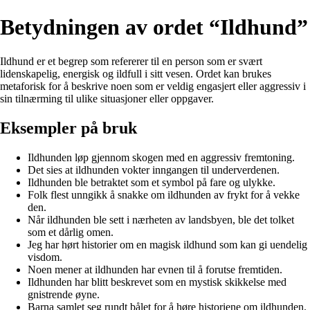
Betydningen av ordet “Ildhund”
Ildhund er et begrep som refererer til en person som er svært
lidenskapelig, energisk og ildfull i sitt vesen. Ordet kan brukes
metaforisk for å beskrive noen som er veldig engasjert eller aggressiv i
sin tilnærming til ulike situasjoner eller oppgaver.
Eksempler på bruk
Ildhunden løp gjennom skogen med en aggressiv fremtoning.
Det sies at ildhunden vokter inngangen til underverdenen.
Ildhunden ble betraktet som et symbol på fare og ulykke.
Folk flest unngikk å snakke om ildhunden av frykt for å vekke
den.
Når ildhunden ble sett i nærheten av landsbyen, ble det tolket
som et dårlig omen.
Jeg har hørt historier om en magisk ildhund som kan gi uendelig
visdom.
Noen mener at ildhunden har evnen til å forutse fremtiden.
Ildhunden har blitt beskrevet som en mystisk skikkelse med
gnistrende øyne.
Barna samlet seg rundt bålet for å høre historiene om ildhunden.