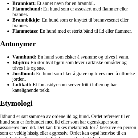
Brannkatt:
Et annet navn for en brannbil.
Flammehund:
En hund som er assosiert med flammer eller
branner.
Brannbikkje:
En hund som er knyttet til brannvesenet eller
branner.
Flammetass:
En hund med et sterkt bånd til ild eller flammer.
Antonymer
Vannhund:
En hund som elsker å svømme og trives i vann.
Isbjørn:
En stor hvit bjørn som lever i arktiske områder og
trives i is og snø.
Jordhund:
En hund som liker å grave og trives med å utforske
jorden.
Luftkatt:
Et fantasidyr som svever fritt i luften og har
kattelignende trekk.
Etymologi
Ildhund er satt sammen av ordene ild og hund. Ordet refererer til en
hund som er forbundet med ild eller som har egenskaper som
assosieres med ild. Det kan brukes metaforisk for å beskrive en person
som er veldig hissig eller aggressiv. Ordet kan også henvise til en