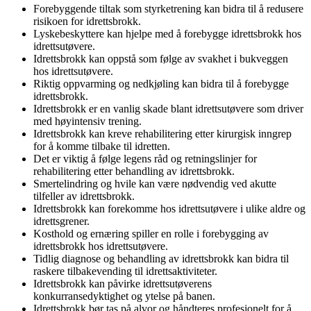
Forebyggende tiltak som styrketrening kan bidra til å redusere
risikoen for idrettsbrokk.
Lyskebeskyttere kan hjelpe med å forebygge idrettsbrokk hos
idrettsutøvere.
Idrettsbrokk kan oppstå som følge av svakhet i bukveggen
hos idrettsutøvere.
Riktig oppvarming og nedkjøling kan bidra til å forebygge
idrettsbrokk.
Idrettsbrokk er en vanlig skade blant idrettsutøvere som driver
med høyintensiv trening.
Idrettsbrokk kan kreve rehabilitering etter kirurgisk inngrep
for å komme tilbake til idretten.
Det er viktig å følge legens råd og retningslinjer for
rehabilitering etter behandling av idrettsbrokk.
Smertelindring og hvile kan være nødvendig ved akutte
tilfeller av idrettsbrokk.
Idrettsbrokk kan forekomme hos idrettsutøvere i ulike aldre og
idrettsgrener.
Kosthold og ernæring spiller en rolle i forebygging av
idrettsbrokk hos idrettsutøvere.
Tidlig diagnose og behandling av idrettsbrokk kan bidra til
raskere tilbakevending til idrettsaktiviteter.
Idrettsbrokk kan påvirke idrettsutøverens
konkurransedyktighet og ytelse på banen.
Idrettsbrokk bør tas på alvor og håndteres profesjonelt for å