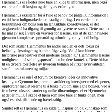
Hjemmehus er således ikke bare en kilde til informasjon, men også
en arena for diskusjon og deling av erfaringer.
Hjemmehus eksisterer for å fylle et behov for pålitelig informasjon i
en tid hvor boligmarkedet er i stadig endring. I en verden der
beslutninger om bolig kan ha langsiktige konsekvenser, er det
avgjørende å ha tilgang til grundig analyserte ressurser. Dette mediet
tar mål av seg å være en veiviser for leserne, slik at de kan navigere
gjennom komplekse spørsmål og utfordringer knyttet til bolig.
Det som skiller Hjemmehus fra andre medier, er dets fokus på
helhetlige løsninger og bærekraftige valg. Ved å kombinere
historiske perspektiver med moderne trender, gir Hjemmehus leserne
muligheten til å se boligspørsmål i en bredere kontekst. Dette bidrar
til en dypere forståelse av hvordan boligen påvirker livskvaliteten,
samfunnsstrukturen og miljøet.
Hjemmehus er også et forum for kreative idéer og innovative
løsninger. Gjennom inspirerende artikler og intervjuer med eksperter,
oppfordrer mediet leserne til å tenke nytt om sine egne boliger. Ved å
fremheve suksesshistorier og unike tilnærminger, viser Hjemmehus
at det er mulig å skape et hjem som ikke bare er funksjonelt, men
også estetisk tiltalende og bærekraftig.
Samlet sett er Hjemmehus en kilde til inspirasjon og kunnskap som