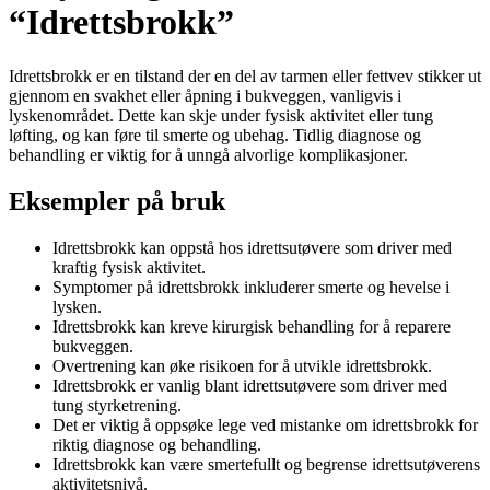
“Idrettsbrokk”
Idrettsbrokk er en tilstand der en del av tarmen eller fettvev stikker ut
gjennom en svakhet eller åpning i bukveggen, vanligvis i
lyskenområdet. Dette kan skje under fysisk aktivitet eller tung
løfting, og kan føre til smerte og ubehag. Tidlig diagnose og
behandling er viktig for å unngå alvorlige komplikasjoner.
Eksempler på bruk
Idrettsbrokk kan oppstå hos idrettsutøvere som driver med
kraftig fysisk aktivitet.
Symptomer på idrettsbrokk inkluderer smerte og hevelse i
lysken.
Idrettsbrokk kan kreve kirurgisk behandling for å reparere
bukveggen.
Overtrening kan øke risikoen for å utvikle idrettsbrokk.
Idrettsbrokk er vanlig blant idrettsutøvere som driver med
tung styrketrening.
Det er viktig å oppsøke lege ved mistanke om idrettsbrokk for
riktig diagnose og behandling.
Idrettsbrokk kan være smertefullt og begrense idrettsutøverens
aktivitetsnivå.