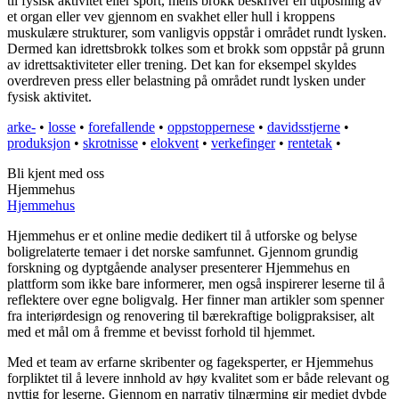
til fysisk aktivitet eller sport, mens brokk beskriver en utposning av
et organ eller vev gjennom en svakhet eller hull i kroppens
muskulære strukturer, som vanligvis oppstår i området rundt lysken.
Dermed kan idrettsbrokk tolkes som et brokk som oppstår på grunn
av idrettsaktiviteter eller trening. Det kan for eksempel skyldes
overdreven press eller belastning på området rundt lysken under
fysisk aktivitet.
arke-
•
losse
•
forefallende
•
oppstoppernese
•
davidsstjerne
•
produksjon
•
skrotnisse
•
elokvent
•
verkefinger
•
rentetak
•
Bli kjent med oss
Hjemmehus
Hjemmehus
Hjemmehus er et online medie dedikert til å utforske og belyse
boligrelaterte temaer i det norske samfunnet. Gjennom grundig
forskning og dyptgående analyser presenterer Hjemmehus en
plattform som ikke bare informerer, men også inspirerer leserne til å
reflektere over egne boligvalg. Her finner man artikler som spenner
fra interiørdesign og renovering til bærekraftige boligpraksiser, alt
med et mål om å fremme et bevisst forhold til hjemmet.
Med et team av erfarne skribenter og fageksperter, er Hjemmehus
forpliktet til å levere innhold av høy kvalitet som er både relevant og
nyttig for leserne. Gjennom en narrativ tilnærming gir mediet dybde