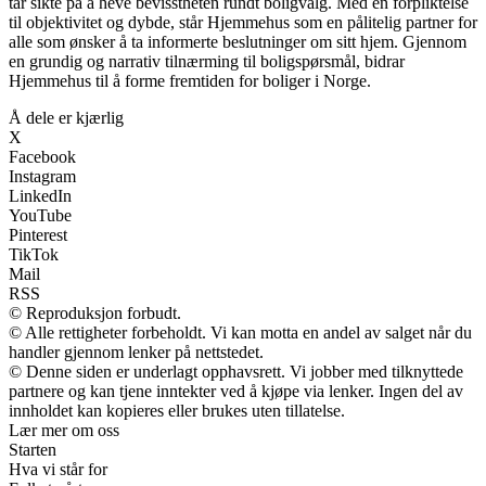
tar sikte på å heve bevisstheten rundt boligvalg. Med en forpliktelse
til objektivitet og dybde, står Hjemmehus som en pålitelig partner for
alle som ønsker å ta informerte beslutninger om sitt hjem. Gjennom
en grundig og narrativ tilnærming til boligspørsmål, bidrar
Hjemmehus til å forme fremtiden for boliger i Norge.
Å dele er kjærlig
X
Facebook
Instagram
LinkedIn
YouTube
Pinterest
TikTok
Mail
RSS
© Reproduksjon forbudt.
© Alle rettigheter forbeholdt. Vi kan motta en andel av salget når du
handler gjennom lenker på nettstedet.
© Denne siden er underlagt opphavsrett. Vi jobber med tilknyttede
partnere og kan tjene inntekter ved å kjøpe via lenker. Ingen del av
innholdet kan kopieres eller brukes uten tillatelse.
Lær mer om oss
Starten
Hva vi står for