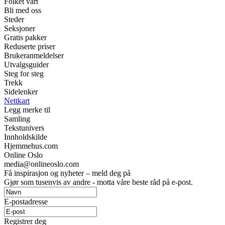
Folket vårt
Bli med oss
Steder
Seksjoner
Gratis pakker
Reduserte priser
Brukeranmeldelser
Utvalgsguider
Steg for steg
Trekk
Sidelenker
Nettkart
Legg merke til
Samling
Tekstunivers
Innholdskilde
Hjemmehus.com
Online Oslo
media@onlineoslo.com
Få inspirasjon og nyheter – meld deg på
Gjør som tusenvis av andre - motta våre beste råd på e-post.
E-postadresse
Registrer deg