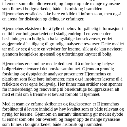
til emner som ofte blir oversett, og fanger opp de mange nyansene
som finnes i boligmarkedet, både historisk og i samtiden.
Hjemmehus er således ikke bare en kilde til informasjon, men også
en arena for diskusjon og deling av erfaringer.
Hjemmehus eksisterer for å fylle et behov for pålitelig informasjon i
en tid hvor boligmarkedet er i stadig endring. I en verden der
beslutninger om bolig kan ha langsiktige konsekvenser, er det
avgjørende å ha tilgang til grundig analyserte ressurser. Dette mediet
tar mål av seg å være en veiviser for leserne, slik at de kan navigere
gjennom komplekse spørsmål og utfordringer knyttet til bolig.
Hjemmehus er et online medie dedikert til å utforske og belyse
boligrelaterte temaer i det norske samfunnet. Gjennom grundig
forskning og dyptgående analyser presenterer Hjemmehus en
plattform som ikke bare informerer, men også inspirerer leserne til å
reflektere over egne boligvalg. Her finner man artikler som spenner
fra interiørdesign og renovering til bærekraftige boligpraksiser, alt
med et mål om å fremme et bevisst forhold til hjemmet.
Med et team av erfarne skribenter og fageksperter, er Hjemmehus
forpliktet til å levere innhold av høy kvalitet som er både relevant og
nyttig for leserne. Gjennom en narrativ tilnærming gir mediet dybde
til emner som ofte blir oversett, og fanger opp de mange nyansene
som finnes i boligmarkedet, både historisk og i samtiden.