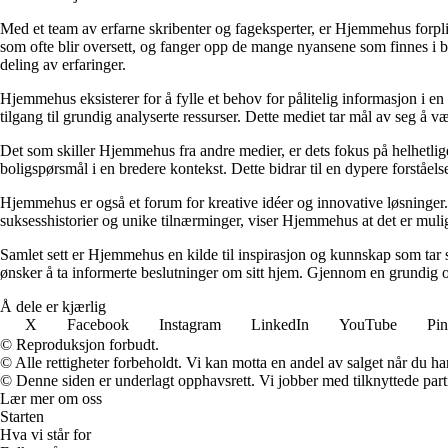
Med et team av erfarne skribenter og fageksperter, er Hjemmehus forplik
som ofte blir oversett, og fanger opp de mange nyansene som finnes i b
deling av erfaringer.
Hjemmehus eksisterer for å fylle et behov for pålitelig informasjon i en
tilgang til grundig analyserte ressurser. Dette mediet tar mål av seg å v
Det som skiller Hjemmehus fra andre medier, er dets fokus på helhetlig
boligspørsmål i en bredere kontekst. Dette bidrar til en dypere forståel
Hjemmehus er også et forum for kreative idéer og innovative løsninger. 
suksesshistorier og unike tilnærminger, viser Hjemmehus at det er mulig
Samlet sett er Hjemmehus en kilde til inspirasjon og kunnskap som tar s
ønsker å ta informerte beslutninger om sitt hjem. Gjennom en grundig o
Å dele er kjærlig
X
Facebook
Instagram
LinkedIn
YouTube
Pin
© Reproduksjon forbudt.
© Alle rettigheter forbeholdt. Vi kan motta en andel av salget når du h
© Denne siden er underlagt opphavsrett. Vi jobber med tilknyttede partne
Lær mer om oss
Starten
Hva vi står for