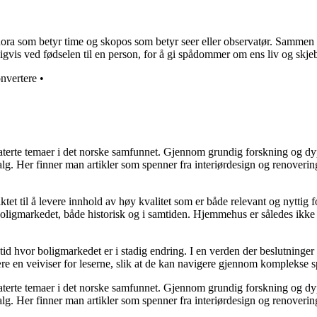
som betyr time og skopos som betyr seer eller observatør. Sammen betyr 
igvis ved fødselen til en person, for å gi spådommer om ens liv og skje
nvertere
•
elaterte temaer i det norske samfunnet. Gjennom grundig forskning og 
valg. Her finner man artikler som spenner fra interiørdesign og renoverin
tet til å levere innhold av høy kvalitet som er både relevant og nyttig 
oligmarkedet, både historisk og i samtiden. Hjemmehus er således ikke 
 tid hvor boligmarkedet er i stadig endring. I en verden der beslutninge
ære en veiviser for leserne, slik at de kan navigere gjennom komplekse sp
elaterte temaer i det norske samfunnet. Gjennom grundig forskning og 
valg. Her finner man artikler som spenner fra interiørdesign og renoverin