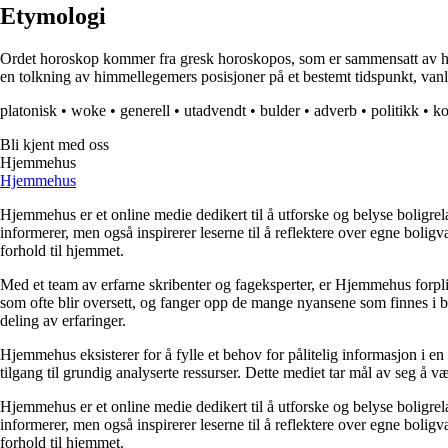
Etymologi
Ordet horoskop kommer fra gresk horoskopos, som er sammensatt av hora 
en tolkning av himmellegemers posisjoner på et bestemt tidspunkt, vanl
platonisk
•
woke
•
generell
•
utadvendt
•
bulder
•
adverb
•
politikk
•
ko
Bli kjent med oss
Hjemmehus
Hjemmehus
Hjemmehus er et online medie dedikert til å utforske og belyse boligr
informerer, men også inspirerer leserne til å reflektere over egne bolig
forhold til hjemmet.
Med et team av erfarne skribenter og fageksperter, er Hjemmehus forplik
som ofte blir oversett, og fanger opp de mange nyansene som finnes i b
deling av erfaringer.
Hjemmehus eksisterer for å fylle et behov for pålitelig informasjon i en
tilgang til grundig analyserte ressurser. Dette mediet tar mål av seg å v
Hjemmehus er et online medie dedikert til å utforske og belyse boligr
informerer, men også inspirerer leserne til å reflektere over egne bolig
forhold til hjemmet.