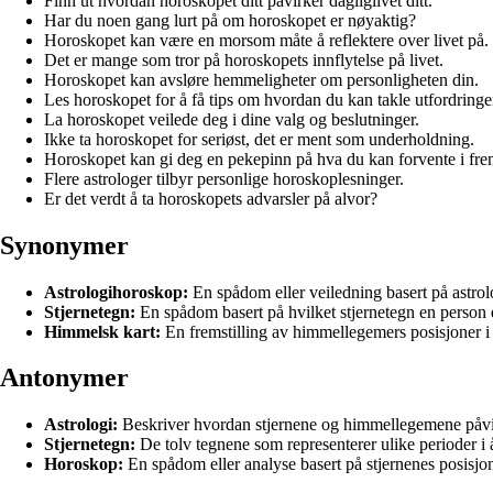
Finn ut hvordan horoskopet ditt påvirker dagliglivet ditt.
Har du noen gang lurt på om horoskopet er nøyaktig?
Horoskopet kan være en morsom måte å reflektere over livet på.
Det er mange som tror på horoskopets innflytelse på livet.
Horoskopet kan avsløre hemmeligheter om personligheten din.
Les horoskopet for å få tips om hvordan du kan takle utfordringe
La horoskopet veilede deg i dine valg og beslutninger.
Ikke ta horoskopet for seriøst, det er ment som underholdning.
Horoskopet kan gi deg en pekepinn på hva du kan forvente i fre
Flere astrologer tilbyr personlige horoskoplesninger.
Er det verdt å ta horoskopets advarsler på alvor?
Synonymer
Astrologihoroskop:
En spådom eller veiledning basert på astrolo
Stjernetegn:
En spådom basert på hvilket stjernetegn en person e
Himmelsk kart:
En fremstilling av himmellegemers posisjoner i 
Antonymer
Astrologi:
Beskriver hvordan stjernene og himmellegemene påvi
Stjernetegn:
De tolv tegnene som representerer ulike perioder i å
Horoskop:
En spådom eller analyse basert på stjernenes posisjon