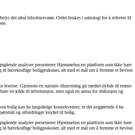
det altså tidsobservatør. Ordet brukes i astrologi for å referere til
bne.
dyptgående analyser presenterer Hjemmehus en plattform som ikke bare
g til bærekraftige boligpraksiser, alt med et mål om å fremme et bevisst
for leserne. Gjennom en narrativ tilnærming gir mediet dybde til emner
bare en kilde til informasjon, men også en arena for diskusjon og
r om bolig kan ha langsiktige konsekvenser, er det avgjørende å ha
ørsmål og utfordringer knyttet til bolig.
dyptgående analyser presenterer Hjemmehus en plattform som ikke bare
g til bærekraftige boligpraksiser, alt med et mål om å fremme et bevisst