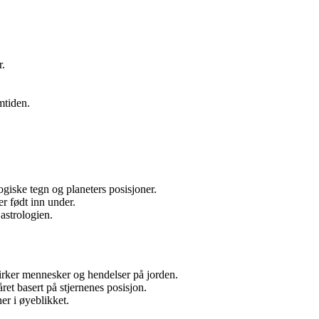
r.
mtiden.
giske tegn og planeters posisjoner.
r født inn under.
astrologien.
rker mennesker og hendelser på jorden.
ret basert på stjernenes posisjon.
er i øyeblikket.