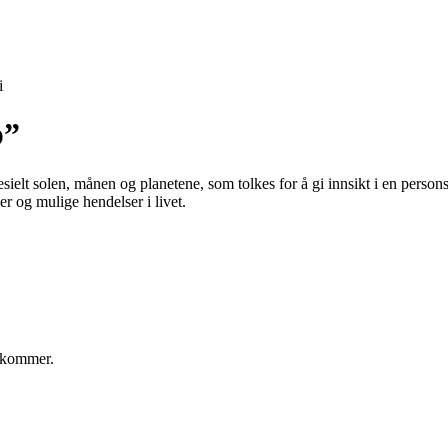
i
p”
elt solen, månen og planetene, som tolkes for å gi innsikt i en persons 
r og mulige hendelser i livet.
m kommer.