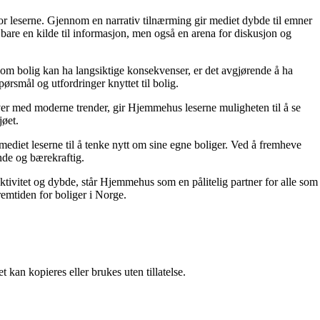
for leserne. Gjennom en narrativ tilnærming gir mediet dybde til emner
bare en kilde til informasjon, men også en arena for diskusjon og
r om bolig kan ha langsiktige konsekvenser, er det avgjørende å ha
ørsmål og utfordringer knyttet til bolig.
ver med moderne trender, gir Hjemmehus leserne muligheten til å se
jøet.
ediet leserne til å tenke nytt om sine egne boliger. Ved å fremheve
nde og bærekraftig.
ektivitet og dybde, står Hjemmehus som en pålitelig partner for alle som
remtiden for boliger i Norge.
 kan kopieres eller brukes uten tillatelse.