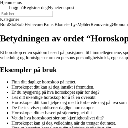
Hjemmehus
Logg på
Registrer deg
Nyheter e-post
Kategorier
Bord
Stol
Sofa
Hvitevarer
Kunst
Blomster
Lys
Møbler
Renovering
Økonom
Betydningen av ordet “Horosko
Et horoskop er en spådom basert på posisjonen til himmellegemene, spesi
veiledning og forutsigelser om en persons personlighetstrekk, egenskape
Eksempler på bruk
Finn ditt daglige horoskop på nettet.
Horoskopet ditt kan gi deg innsikt i fremtiden.
Er du nysgjerrig på hva horoskopet spår for deg?
Les ditt ukentlige horoskop for å få en oversikt.
Horoskopet ditt kan hjelpe deg med å forberede deg på hva so
De fleste aviser publiserer daglige horoskoper.
Horoskopet ditt er basert på stjernetegnet ditt.
Vet du hva horoskopet sier om kjærlighetslivet ditt?
Horoskopet kan gi deg veiledning når du trenger det mest.