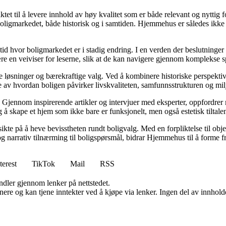
tet til å levere innhold av høy kvalitet som er både relevant og nyttig 
oligmarkedet, både historisk og i samtiden. Hjemmehus er således ikke 
 tid hvor boligmarkedet er i stadig endring. I en verden der beslutninge
ære en veiviser for leserne, slik at de kan navigere gjennom komplekse sp
e løsninger og bærekraftige valg. Ved å kombinere historiske perspekti
se av hvordan boligen påvirker livskvaliteten, samfunnsstrukturen og mil
Gjennom inspirerende artikler og intervjuer med eksperter, oppfordrer m
 å skape et hjem som ikke bare er funksjonelt, men også estetisk tiltale
ikte på å heve bevisstheten rundt boligvalg. Med en forpliktelse til obj
g narrativ tilnærming til boligspørsmål, bidrar Hjemmehus til å forme f
terest
TikTok
Mail
RSS
andler gjennom lenker på nettstedet.
re og kan tjene inntekter ved å kjøpe via lenker. Ingen del av innholdet