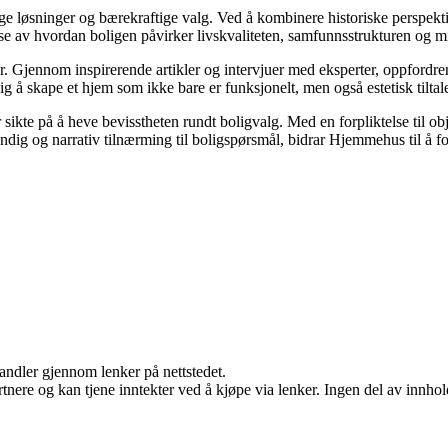
ige løsninger og bærekraftige valg. Ved å kombinere historiske perspek
lse av hvordan boligen påvirker livskvaliteten, samfunnsstrukturen og mi
. Gjennom inspirerende artikler og intervjuer med eksperter, oppfordrer
g å skape et hjem som ikke bare er funksjonelt, men også estetisk tilta
sikte på å heve bevisstheten rundt boligvalg. Med en forpliktelse til ob
dig og narrativ tilnærming til boligspørsmål, bidrar Hjemmehus til å fo
handler gjennom lenker på nettstedet.
ere og kan tjene inntekter ved å kjøpe via lenker. Ingen del av innholde