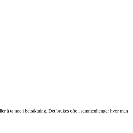
ller å ta noe i betraktning. Det brukes ofte i sammenhenger hvor man