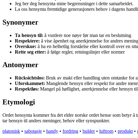
Jeg ber deg hensynta mine begrensninger i dette samarbeidet.
La oss hensynta fremtidige generasjoners behov i dagens handli
Synonymer
Ta hensyn til:
å vurdere noe nøye før man tar en beslutning
Respektere:
å vise åpenhet og anerkjennelse for andres meninge
Overskue:
å ha en helhetlig forståelse eller kontroll over en sit
Rette seg etter:
å følge regler, retningslinjer eller normer
Antonymer
Rücksichtslos:
Bruk av makt eller handling uten omtanke for an
Uforskammet:
Manglende hensyn eller respekt for andre mennes
Respektløs:
Mangel på høflighet, anerkjennelse eller hensyn til
Etymologi
Ordet hensynta kommer fra det eldre norske ordet hense som betyr å ta
tar hensyn til andres meninger, behov eller synspunkter.
platonisk
•
sabotasje
•
handy
•
fordring
•
bulder
•
luftrom
•
produkt
•