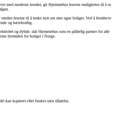
tiver med moderne trender, gir Hjemmehus leserne muligheten til å se
ljøet.
 mediet leserne til å tenke nytt om sine egne boliger. Ved å fremheve
lende og bærekraftig.
jektivitet og dybde, står Hjemmehus som en pålitelig partner for alle
rme fremtiden for boliger i Norge.
t kan kopieres eller brukes uten tillatelse.