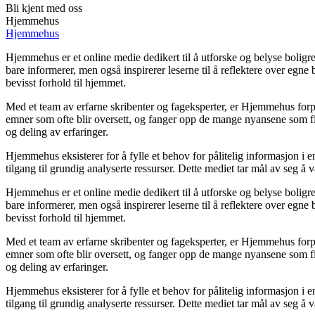
Bli kjent med oss
Hjemmehus
Hjemmehus
Hjemmehus er et online medie dedikert til å utforske og belyse boli
bare informerer, men også inspirerer leserne til å reflektere over egne
bevisst forhold til hjemmet.
Med et team av erfarne skribenter og fageksperter, er Hjemmehus forpli
emner som ofte blir oversett, og fanger opp de mange nyansene som fi
og deling av erfaringer.
Hjemmehus eksisterer for å fylle et behov for pålitelig informasjon i 
tilgang til grundig analyserte ressurser. Dette mediet tar mål av seg å
Hjemmehus er et online medie dedikert til å utforske og belyse boli
bare informerer, men også inspirerer leserne til å reflektere over egne
bevisst forhold til hjemmet.
Med et team av erfarne skribenter og fageksperter, er Hjemmehus forpli
emner som ofte blir oversett, og fanger opp de mange nyansene som fi
og deling av erfaringer.
Hjemmehus eksisterer for å fylle et behov for pålitelig informasjon i 
tilgang til grundig analyserte ressurser. Dette mediet tar mål av seg å