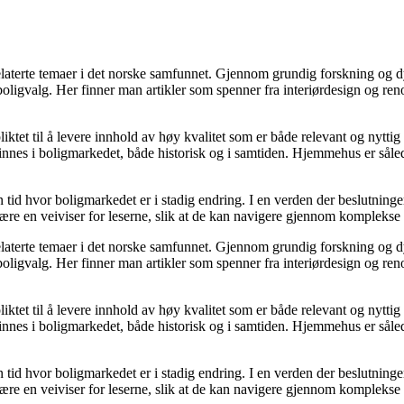
grelaterte temaer i det norske samfunnet. Gjennom grundig forskning og
 boligvalg. Her finner man artikler som spenner fra interiørdesign og re
ktet til å levere innhold av høy kvalitet som er både relevant og nyttig
nnes i boligmarkedet, både historisk og i samtiden. Hjemmehus er sålede
en tid hvor boligmarkedet er i stadig endring. I en verden der beslutnin
 være en veiviser for leserne, slik at de kan navigere gjennom komplekse 
grelaterte temaer i det norske samfunnet. Gjennom grundig forskning og
 boligvalg. Her finner man artikler som spenner fra interiørdesign og re
ktet til å levere innhold av høy kvalitet som er både relevant og nyttig
nnes i boligmarkedet, både historisk og i samtiden. Hjemmehus er sålede
en tid hvor boligmarkedet er i stadig endring. I en verden der beslutnin
 være en veiviser for leserne, slik at de kan navigere gjennom komplekse 