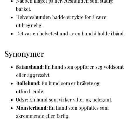
Naboen klaget på helveteshunden som stadig
barket.
Helveteshunden hadde et rykte for å være
utilregnelig.
Det var en helveteshund av en hund å holde i bånd.
Synonymer
Satanshund:
En hund som oppfører seg voldsomt
eller aggressivt.
Bøllehund:
En hund som er bråkete og
utfordrende.
Udyr:
En hund som virker vilter og uelegant.
Monsterhund:
En hund som oppfattes som
skremmende eller farlig.