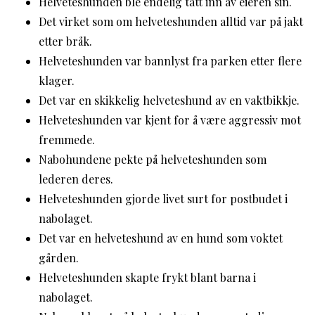
Helveteshunden ble endelig tatt inn av eieren sin.
Det virket som om helveteshunden alltid var på jakt
etter bråk.
Helveteshunden var bannlyst fra parken etter flere
klager.
Det var en skikkelig helveteshund av en vaktbikkje.
Helveteshunden var kjent for å være aggressiv mot
fremmede.
Nabohundene pekte på helveteshunden som
lederen deres.
Helveteshunden gjorde livet surt for postbudet i
nabolaget.
Det var en helveteshund av en hund som voktet
gården.
Helveteshunden skapte frykt blant barna i
nabolaget.