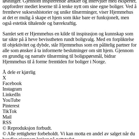
løsninger. Gjennom inspirerende artikler og intervjuer med eksperter,
oppfordrer mediet leserne til å tenke nytt om sine egne boliger. Ved å
fremheve suksesshistorier og unike tilnærminger, viser Hjemmehus
at det er mulig å skape et hjem som ikke bare er funksjonelt, men
også estetisk tiltalende og bærekraftig.
Samlet sett er Hjemmehus en kilde til inspirasjon og kunnskap som
tar sikte på å heve bevisstheten rundt boligvalg. Med en forpliktelse
til objektivitet og dybde, står Hjemmehus som en pålitelig partner for
alle som ønsker å ta informerte beslutninger om sitt hjem. Gjennom
en grundig og narrativ tilnærming til boligspørsmål, bidrar
Hjemmehus til å forme fremtiden for boliger i Norge.
Å dele er kjærlig
X
Facebook
Instagram
LinkedIn
YouTube
Pinterest
TikTok
Mail
RSS
© Reproduksjon forbudt.
© Alle rettigheter forbeholdt. Vi kan motta en andel av salget når du