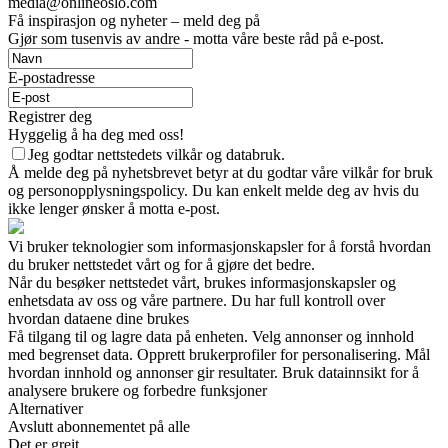
media@onlineoslo.com
Få inspirasjon og nyheter – meld deg på
Gjør som tusenvis av andre - motta våre beste råd på e-post.
E-postadresse
Registrer deg
Hyggelig å ha deg med oss!
Jeg godtar nettstedets vilkår og databruk.
Å melde deg på nyhetsbrevet betyr at du godtar våre vilkår for bruk
og personopplysningspolicy. Du kan enkelt melde deg av hvis du
ikke lenger ønsker å motta e-post.
Vi bruker teknologier som informasjonskapsler for å forstå hvordan
du bruker nettstedet vårt og for å gjøre det bedre.
Når du besøker nettstedet vårt, brukes informasjonskapsler og
enhetsdata av oss og våre partnere. Du har full kontroll over
hvordan dataene dine brukes
Få tilgang til og lagre data på enheten. Velg annonser og innhold
med begrenset data. Opprett brukerprofiler for personalisering. Mål
hvordan innhold og annonser gir resultater. Bruk datainnsikt for å
analysere brukere og forbedre funksjoner
Alternativer
Avslutt abonnementet på alle
Det er greit