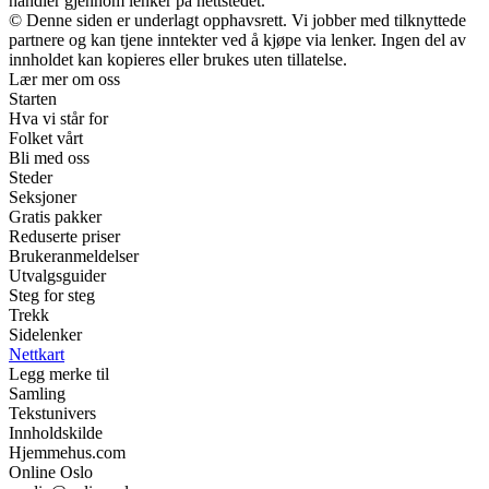
handler gjennom lenker på nettstedet.
© Denne siden er underlagt opphavsrett. Vi jobber med tilknyttede
partnere og kan tjene inntekter ved å kjøpe via lenker. Ingen del av
innholdet kan kopieres eller brukes uten tillatelse.
Lær mer om oss
Starten
Hva vi står for
Folket vårt
Bli med oss
Steder
Seksjoner
Gratis pakker
Reduserte priser
Brukeranmeldelser
Utvalgsguider
Steg for steg
Trekk
Sidelenker
Nettkart
Legg merke til
Samling
Tekstunivers
Innholdskilde
Hjemmehus.com
Online Oslo