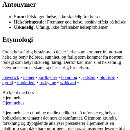
Antonymer
Sunn:
Frisk, god helse, ikke skadelig for helsen
Helsebringende:
Fremmer god helse, positiv effekt på helsen
Uskadelig:
Ufarlig, ikke forårsaker helseproblemer
Etymologi
Ordet helsefarlig består av to deler: helse som kommer fra norrønt
helsa og betyr helbred, sunnhet, og farlig som kommer fra norrønt
fárlegt som betyr skadelig, farlig. Derfor kan man si at helsefarlig
betyr noe som er skadelig eller farlig for helsen.
maverick
•
panier
•
jordkjeller
•
teknolog
•
jaktstart
•
blomstre
•
dyrtid
•
implodere
•
forkynne
•
wildcard
•
Bli kjent med oss
Hjemmehus
Hjemmehus
Hjemmehus er et online medie dedikert til å utforske og belyse
boligrelaterte temaer i det norske samfunnet. Gjennom grundig
forskning og dyptgående analyser presenterer Hjemmehus en
plattform som ikke bare informerer, men også inspirerer leserne til å