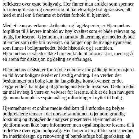
reflektere over egne boligvalg. Her finner man artikler som spenner
fra interiørdesign og renovering til bærekraftige boligpraksiser, alt
med et mål om å fremme et bevisst forhold til hjemmet.
Med et team av erfarne skribenter og fageksperter, er Hjemmehus
forpliktet til å levere innhold av høy kvalitet som er både relevant og
nyttig for leserne. Gjennom en narrativ tilnærming gir mediet dybde
til emner som ofte blir oversett, og fanger opp de mange nyansene
som finnes i boligmarkedet, både historisk og i samtiden.
Hjemmehus er således ikke bare en kilde til informasjon, men også
en arena for diskusjon og deling av erfaringer.
Hjemmehus eksisterer for å fylle et behov for pålitelig informasjon i
en tid hvor boligmarkedet er i stadig endring. I en verden der
beslutninger om bolig kan ha langsiktige konsekvenser, er det
avgjørende å ha tilgang til grundig analyserte ressurser. Dette mediet
tar mål av seg å være en veiviser for leserne, slik at de kan navigere
gjennom komplekse spørsmål og utfordringer knyttet til bolig.
Hjemmehus er et online medie dedikert til å utforske og belyse
boligrelaterte temaer i det norske samfunnet. Gjennom grundig
forskning og dyptgående analyser presenterer Hjemmehus en
plattform som ikke bare informerer, men også inspirerer leserne til å
reflektere over egne boligvalg. Her finner man artikler som spenner
fra interiørdesign og renovering til bærekraftige boligpraksiser, alt