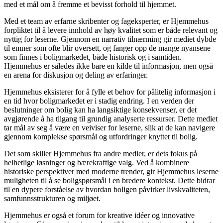
med et mål om å fremme et bevisst forhold til hjemmet.
Med et team av erfarne skribenter og fageksperter, er Hjemmehus
forpliktet til å levere innhold av høy kvalitet som er både relevant og
nyttig for leserne. Gjennom en narrativ tilnærming gir mediet dybde
til emner som ofte blir oversett, og fanger opp de mange nyansene
som finnes i boligmarkedet, både historisk og i samtiden.
Hjemmehus er således ikke bare en kilde til informasjon, men også
en arena for diskusjon og deling av erfaringer.
Hjemmehus eksisterer for å fylle et behov for pålitelig informasjon i
en tid hvor boligmarkedet er i stadig endring. I en verden der
beslutninger om bolig kan ha langsiktige konsekvenser, er det
avgjørende å ha tilgang til grundig analyserte ressurser. Dette mediet
tar mål av seg å være en veiviser for leserne, slik at de kan navigere
gjennom komplekse spørsmål og utfordringer knyttet til bolig.
Det som skiller Hjemmehus fra andre medier, er dets fokus på
helhetlige løsninger og bærekraftige valg. Ved å kombinere
historiske perspektiver med moderne trender, gir Hjemmehus leserne
muligheten til å se boligspørsmål i en bredere kontekst. Dette bidrar
til en dypere forståelse av hvordan boligen påvirker livskvaliteten,
samfunnsstrukturen og miljøet.
Hjemmehus er også et forum for kreative idéer og innovative