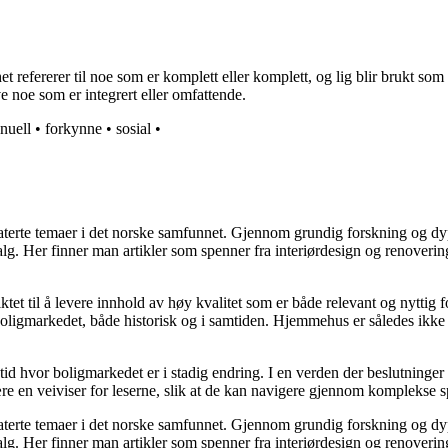
 refererer til noe som er komplett eller komplett, og lig blir brukt som e
ive noe som er integrert eller omfattende.
nuell
•
forkynne
•
sosial
•
elaterte temaer i det norske samfunnet. Gjennom grundig forskning og 
valg. Her finner man artikler som spenner fra interiørdesign og renoverin
tet til å levere innhold av høy kvalitet som er både relevant og nyttig 
oligmarkedet, både historisk og i samtiden. Hjemmehus er således ikke 
 tid hvor boligmarkedet er i stadig endring. I en verden der beslutninge
ære en veiviser for leserne, slik at de kan navigere gjennom komplekse sp
elaterte temaer i det norske samfunnet. Gjennom grundig forskning og 
valg. Her finner man artikler som spenner fra interiørdesign og renoverin