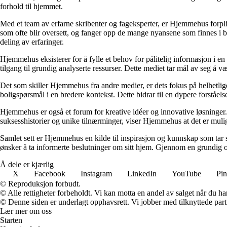
forhold til hjemmet.
Med et team av erfarne skribenter og fageksperter, er Hjemmehus forplik
som ofte blir oversett, og fanger opp de mange nyansene som finnes i b
deling av erfaringer.
Hjemmehus eksisterer for å fylle et behov for pålitelig informasjon i en
tilgang til grundig analyserte ressurser. Dette mediet tar mål av seg å v
Det som skiller Hjemmehus fra andre medier, er dets fokus på helhetlig
boligspørsmål i en bredere kontekst. Dette bidrar til en dypere forståel
Hjemmehus er også et forum for kreative idéer og innovative løsninger. 
suksesshistorier og unike tilnærminger, viser Hjemmehus at det er mulig
Samlet sett er Hjemmehus en kilde til inspirasjon og kunnskap som tar s
ønsker å ta informerte beslutninger om sitt hjem. Gjennom en grundig o
Å dele er kjærlig
X
Facebook
Instagram
LinkedIn
YouTube
Pin
© Reproduksjon forbudt.
© Alle rettigheter forbeholdt. Vi kan motta en andel av salget når du h
© Denne siden er underlagt opphavsrett. Vi jobber med tilknyttede partne
Lær mer om oss
Starten