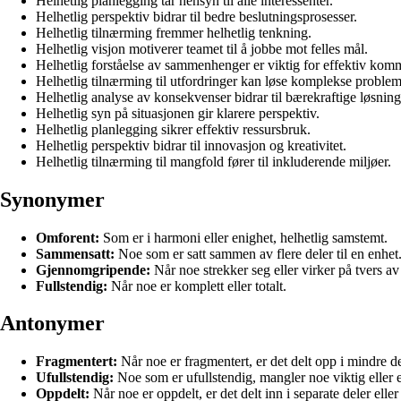
Helhetlig planlegging tar hensyn til alle interessenter.
Helhetlig perspektiv bidrar til bedre beslutningsprosesser.
Helhetlig tilnærming fremmer helhetlig tenkning.
Helhetlig visjon motiverer teamet til å jobbe mot felles mål.
Helhetlig forståelse av sammenhenger er viktig for effektiv kom
Helhetlig tilnærming til utfordringer kan løse komplekse problem
Helhetlig analyse av konsekvenser bidrar til bærekraftige løsning
Helhetlig syn på situasjonen gir klarere perspektiv.
Helhetlig planlegging sikrer effektiv ressursbruk.
Helhetlig perspektiv bidrar til innovasjon og kreativitet.
Helhetlig tilnærming til mangfold fører til inkluderende miljøer.
Synonymer
Omforent:
Som er i harmoni eller enighet, helhetlig samstemt.
Sammensatt:
Noe som er satt sammen av flere deler til en enhet
Gjennomgripende:
Når noe strekker seg eller virker på tvers av 
Fullstendig:
Når noe er komplett eller totalt.
Antonymer
Fragmentert:
Når noe er fragmentert, er det delt opp i mindre del
Ufullstendig:
Noe som er ufullstendig, mangler noe viktig eller 
Oppdelt:
Når noe er oppdelt, er det delt inn i separate deler eller