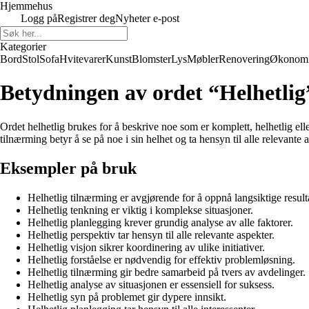
Hjemmehus
Logg på
Registrer deg
Nyheter e-post
Kategorier
Bord
Stol
Sofa
Hvitevarer
Kunst
Blomster
Lys
Møbler
Renovering
Økonom
Betydningen av ordet “Helhetlig
Ordet helhetlig brukes for å beskrive noe som er komplett, helhetlig elle
tilnærming betyr å se på noe i sin helhet og ta hensyn til alle relevante 
Eksempler på bruk
Helhetlig tilnærming er avgjørende for å oppnå langsiktige resulta
Helhetlig tenkning er viktig i komplekse situasjoner.
Helhetlig planlegging krever grundig analyse av alle faktorer.
Helhetlig perspektiv tar hensyn til alle relevante aspekter.
Helhetlig visjon sikrer koordinering av ulike initiativer.
Helhetlig forståelse er nødvendig for effektiv problemløsning.
Helhetlig tilnærming gir bedre samarbeid på tvers av avdelinger.
Helhetlig analyse av situasjonen er essensiell for suksess.
Helhetlig syn på problemet gir dypere innsikt.