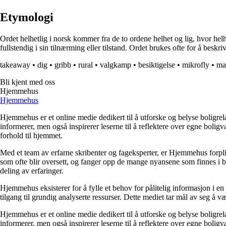
Etymologi
Ordet helhetlig i norsk kommer fra de to ordene helhet og lig, hvor helhet
fullstendig i sin tilnærming eller tilstand. Ordet brukes ofte for å beskr
takeaway
•
dig
•
gribb
•
rural
•
valgkamp
•
besiktigelse
•
mikrofly
•
ma
Bli kjent med oss
Hjemmehus
Hjemmehus
Hjemmehus er et online medie dedikert til å utforske og belyse boligr
informerer, men også inspirerer leserne til å reflektere over egne bolig
forhold til hjemmet.
Med et team av erfarne skribenter og fageksperter, er Hjemmehus forplik
som ofte blir oversett, og fanger opp de mange nyansene som finnes i b
deling av erfaringer.
Hjemmehus eksisterer for å fylle et behov for pålitelig informasjon i en
tilgang til grundig analyserte ressurser. Dette mediet tar mål av seg å v
Hjemmehus er et online medie dedikert til å utforske og belyse boligr
informerer, men også inspirerer leserne til å reflektere over egne bolig