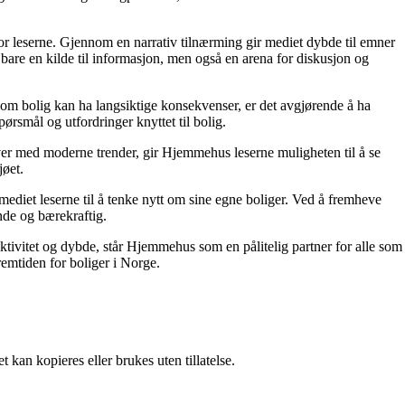
for leserne. Gjennom en narrativ tilnærming gir mediet dybde til emner
bare en kilde til informasjon, men også en arena for diskusjon og
r om bolig kan ha langsiktige konsekvenser, er det avgjørende å ha
ørsmål og utfordringer knyttet til bolig.
ver med moderne trender, gir Hjemmehus leserne muligheten til å se
jøet.
ediet leserne til å tenke nytt om sine egne boliger. Ved å fremheve
nde og bærekraftig.
ektivitet og dybde, står Hjemmehus som en pålitelig partner for alle som
remtiden for boliger i Norge.
 kan kopieres eller brukes uten tillatelse.