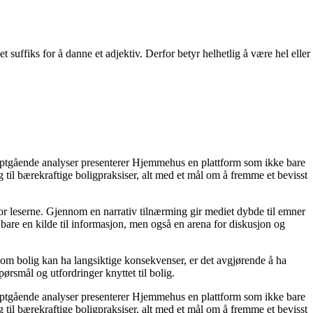
t suffiks for å danne et adjektiv. Derfor betyr helhetlig å være hel eller
dyptgående analyser presenterer Hjemmehus en plattform som ikke bare
g til bærekraftige boligpraksiser, alt med et mål om å fremme et bevisst
for leserne. Gjennom en narrativ tilnærming gir mediet dybde til emner
bare en kilde til informasjon, men også en arena for diskusjon og
r om bolig kan ha langsiktige konsekvenser, er det avgjørende å ha
ørsmål og utfordringer knyttet til bolig.
dyptgående analyser presenterer Hjemmehus en plattform som ikke bare
g til bærekraftige boligpraksiser, alt med et mål om å fremme et bevisst