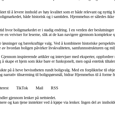
tet til å levere innhold av høy kvalitet som er både relevant og nyttig 
oligmarkedet, både historisk og i samtiden. Hjemmehus er således ikke 
 tid hvor boligmarkedet er i stadig endring. I en verden der beslutninge
ære en veiviser for leserne, slik at de kan navigere gjennom komplekse sp
e løsninger og bærekraftige valg. Ved å kombinere historiske perspekti
se av hvordan boligen påvirker livskvaliteten, samfunnsstrukturen og mil
Gjennom inspirerende artikler og intervjuer med eksperter, oppfordrer m
 å skape et hjem som ikke bare er funksjonelt, men også estetisk tiltale
ikte på å heve bevisstheten rundt boligvalg. Med en forpliktelse til obj
g narrativ tilnærming til boligspørsmål, bidrar Hjemmehus til å forme f
terest
TikTok
Mail
RSS
andler gjennom lenker på nettstedet.
re og kan tjene inntekter ved å kjøpe via lenker. Ingen del av innholdet