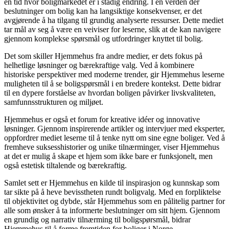
en tid hvor boligmarkedet er i stadig endring. I en verden der
beslutninger om bolig kan ha langsiktige konsekvenser, er det
avgjørende å ha tilgang til grundig analyserte ressurser. Dette mediet
tar mål av seg å være en veiviser for leserne, slik at de kan navigere
gjennom komplekse spørsmål og utfordringer knyttet til bolig.
Det som skiller Hjemmehus fra andre medier, er dets fokus på
helhetlige løsninger og bærekraftige valg. Ved å kombinere
historiske perspektiver med moderne trender, gir Hjemmehus leserne
muligheten til å se boligspørsmål i en bredere kontekst. Dette bidrar
til en dypere forståelse av hvordan boligen påvirker livskvaliteten,
samfunnsstrukturen og miljøet.
Hjemmehus er også et forum for kreative idéer og innovative
løsninger. Gjennom inspirerende artikler og intervjuer med eksperter,
oppfordrer mediet leserne til å tenke nytt om sine egne boliger. Ved å
fremheve suksesshistorier og unike tilnærminger, viser Hjemmehus
at det er mulig å skape et hjem som ikke bare er funksjonelt, men
også estetisk tiltalende og bærekraftig.
Samlet sett er Hjemmehus en kilde til inspirasjon og kunnskap som
tar sikte på å heve bevisstheten rundt boligvalg. Med en forpliktelse
til objektivitet og dybde, står Hjemmehus som en pålitelig partner for
alle som ønsker å ta informerte beslutninger om sitt hjem. Gjennom
en grundig og narrativ tilnærming til boligspørsmål, bidrar
Hjemmehus til å forme fremtiden for boliger i Norge.