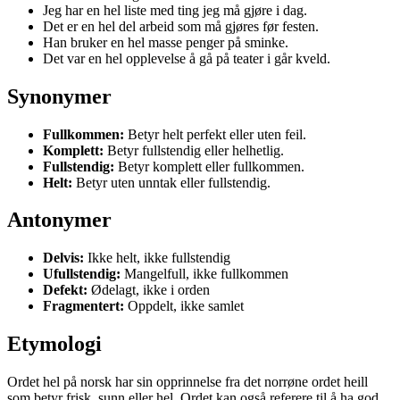
Jeg har en hel liste med ting jeg må gjøre i dag.
Det er en hel del arbeid som må gjøres før festen.
Han bruker en hel masse penger på sminke.
Det var en hel opplevelse å gå på teater i går kveld.
Synonymer
Fullkommen:
Betyr helt perfekt eller uten feil.
Komplett:
Betyr fullstendig eller helhetlig.
Fullstendig:
Betyr komplett eller fullkommen.
Helt:
Betyr uten unntak eller fullstendig.
Antonymer
Delvis:
Ikke helt, ikke fullstendig
Ufullstendig:
Mangelfull, ikke fullkommen
Defekt:
Ødelagt, ikke i orden
Fragmentert:
Oppdelt, ikke samlet
Etymologi
Ordet hel på norsk har sin opprinnelse fra det norrøne ordet heill
som betyr frisk, sunn eller hel. Ordet kan også referere til å ha god