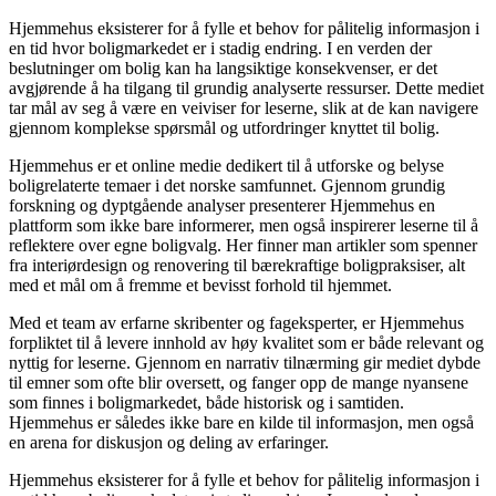
Hjemmehus eksisterer for å fylle et behov for pålitelig informasjon i
en tid hvor boligmarkedet er i stadig endring. I en verden der
beslutninger om bolig kan ha langsiktige konsekvenser, er det
avgjørende å ha tilgang til grundig analyserte ressurser. Dette mediet
tar mål av seg å være en veiviser for leserne, slik at de kan navigere
gjennom komplekse spørsmål og utfordringer knyttet til bolig.
Hjemmehus er et online medie dedikert til å utforske og belyse
boligrelaterte temaer i det norske samfunnet. Gjennom grundig
forskning og dyptgående analyser presenterer Hjemmehus en
plattform som ikke bare informerer, men også inspirerer leserne til å
reflektere over egne boligvalg. Her finner man artikler som spenner
fra interiørdesign og renovering til bærekraftige boligpraksiser, alt
med et mål om å fremme et bevisst forhold til hjemmet.
Med et team av erfarne skribenter og fageksperter, er Hjemmehus
forpliktet til å levere innhold av høy kvalitet som er både relevant og
nyttig for leserne. Gjennom en narrativ tilnærming gir mediet dybde
til emner som ofte blir oversett, og fanger opp de mange nyansene
som finnes i boligmarkedet, både historisk og i samtiden.
Hjemmehus er således ikke bare en kilde til informasjon, men også
en arena for diskusjon og deling av erfaringer.
Hjemmehus eksisterer for å fylle et behov for pålitelig informasjon i