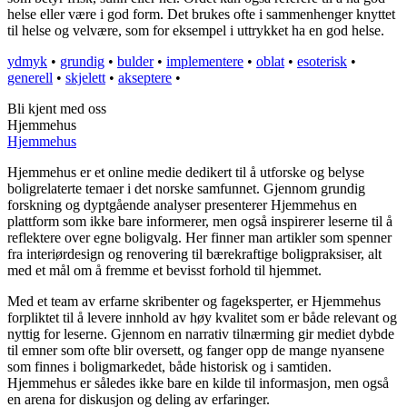
helse eller være i god form. Det brukes ofte i sammenhenger knyttet
til helse og velvære, som for eksempel i uttrykket ha en god helse.
ydmyk
•
grundig
•
bulder
•
implementere
•
oblat
•
esoterisk
•
generell
•
skjelett
•
akseptere
•
Bli kjent med oss
Hjemmehus
Hjemmehus
Hjemmehus er et online medie dedikert til å utforske og belyse
boligrelaterte temaer i det norske samfunnet. Gjennom grundig
forskning og dyptgående analyser presenterer Hjemmehus en
plattform som ikke bare informerer, men også inspirerer leserne til å
reflektere over egne boligvalg. Her finner man artikler som spenner
fra interiørdesign og renovering til bærekraftige boligpraksiser, alt
med et mål om å fremme et bevisst forhold til hjemmet.
Med et team av erfarne skribenter og fageksperter, er Hjemmehus
forpliktet til å levere innhold av høy kvalitet som er både relevant og
nyttig for leserne. Gjennom en narrativ tilnærming gir mediet dybde
til emner som ofte blir oversett, og fanger opp de mange nyansene
som finnes i boligmarkedet, både historisk og i samtiden.
Hjemmehus er således ikke bare en kilde til informasjon, men også
en arena for diskusjon og deling av erfaringer.