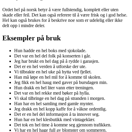
Ordet hel på norsk betyr å være fullstendig, komplett eller uten
skade eller feil. Det kan også referere til å være frisk og i god helse.
Hel kan også brukes for å beskrive noe som er udelelig eller ikke
delt opp i mindre deler.
Eksempler på bruk
Hun hadde en hel boks med sjokolade.
Det var en hel del folk på konserten i går.
Jeg har brukt en hel dag på å rydde i garasjen.
Det er en hel verden å utforske der ute.
Vi tilbrakte en hel uke på hytta ved fjellet.
Han må løpe en hel mil for å komme til skolen.
Jeg fikk en hel haug med gaver på bursdagen min.
Hun drakk en hel liter vann etter treningen.
Det var en hel rekke med bøker på hylla.
Vi skal tilbringe en hel dag på stranden i morgen.
Han har en hel samling med gamle mynter.
Jeg drakk en hel kopp kaffe for å våkne ordentlig.
Det er en hel del informasjon å ta innover seg.
Hun har en hel klesbutikk med vintageklær.
Det tok en hel time å komme seg gjennom trafikken.
Vi har en hel hage full av blomster om sommeren.