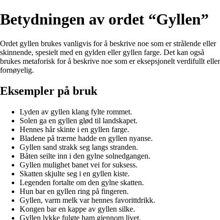
Betydningen av ordet “Gyllen”
Ordet gyllen brukes vanligvis for å beskrive noe som er strålende eller
skinnende, spesielt med en gylden eller gyllen farge. Det kan også
brukes metaforisk for å beskrive noe som er eksepsjonelt verdifullt eller
fornøyelig.
Eksempler på bruk
Lyden av gyllen klang fylte rommet.
Solen ga en gyllen glød til landskapet.
Hennes hår skinte i en gyllen farge.
Bladene på trærne hadde en gyllen nyanse.
Gyllen sand strakk seg langs stranden.
Båten seilte inn i den gylne solnedgangen.
Gyllen mulighet banet vei for suksess.
Skatten skjulte seg i en gyllen kiste.
Legenden fortalte om den gylne skatten.
Hun bar en gyllen ring på fingeren.
Gyllen, varm melk var hennes favorittdrikk.
Kongen bar en kappe av gyllen silke.
Gyllen lykke fulgte ham gjennom livet.