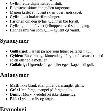
Gyllen rettferdighet seiret til slutt.
Blomstene skinte i en gyllen fargetone.
Månen kastet et gyllent skjær over landskapet.
Gyllen høst brakte rike avlinger.
Historien om den gylne gudinnen ble fortalt.
Gyllen glød omfavnet fjelltoppene ved soloppgang.
Hennes smil var som gull – gyllent og varmt.
Synonymer
Gullfarget:
Fargen på noe som ligner på fargen gull.
Gylden:
En varm og skinnende gulfarge, ofte assosiert med
solen eller edle metaller.
Gullaktig:
Lignende fargen eller egenskapene til gull.
Antonymer
Matt:
Ikke blank eller glitrende, mangler glans.
Grå:
Uten farge, mangel på farge og liv.
Dump:
Mørk, kjedelig og ikke skinnende.
Blek:
Lys, uten liv og farge.
Etymologi