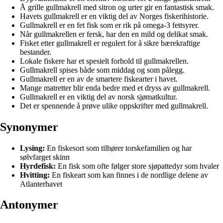
Å grille gullmakrell med sitron og urter gir en fantastisk smak.
Havets gullmakrell er en viktig del av Norges fiskerihistorie.
Gullmakrell er en fet fisk som er rik på omega-3 fettsyrer.
Når gullmakrellen er fersk, har den en mild og delikat smak.
Fisket etter gullmakrell er regulert for å sikre bærekraftige
bestander.
Lokale fiskere har et spesielt forhold til gullmakrellen.
Gullmakrell spises både som middag og som pålegg.
Gullmakrell er en av de smartere fiskearter i havet.
Mange matretter blir enda bedre med et dryss av gullmakrell.
Gullmakrell er en viktig del av norsk sjømatkultur.
Det er spennende å prøve ulike oppskrifter med gullmakrell.
Synonymer
Lysing:
En fiskesort som tilhører torskefamilien og har
sølvfarget skinn
Hyrdefisk:
En fisk som ofte følger store sjøpattedyr som hvaler
Hvitting:
En fiskeart som kan finnes i de nordlige delene av
Atlanterhavet
Antonymer