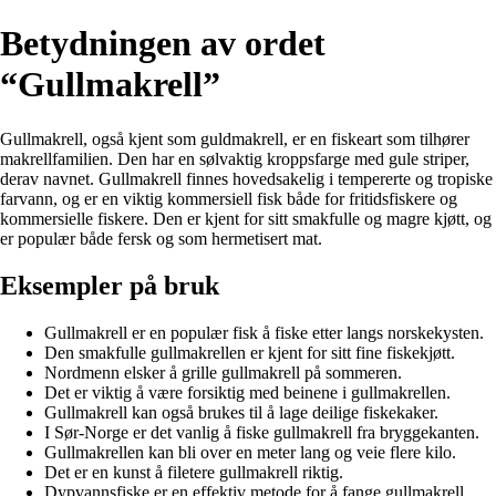
Betydningen av ordet
“Gullmakrell”
Gullmakrell, også kjent som guldmakrell, er en fiskeart som tilhører
makrellfamilien. Den har en sølvaktig kroppsfarge med gule striper,
derav navnet. Gullmakrell finnes hovedsakelig i tempererte og tropiske
farvann, og er en viktig kommersiell fisk både for fritidsfiskere og
kommersielle fiskere. Den er kjent for sitt smakfulle og magre kjøtt, og
er populær både fersk og som hermetisert mat.
Eksempler på bruk
Gullmakrell er en populær fisk å fiske etter langs norskekysten.
Den smakfulle gullmakrellen er kjent for sitt fine fiskekjøtt.
Nordmenn elsker å grille gullmakrell på sommeren.
Det er viktig å være forsiktig med beinene i gullmakrellen.
Gullmakrell kan også brukes til å lage deilige fiskekaker.
I Sør-Norge er det vanlig å fiske gullmakrell fra bryggekanten.
Gullmakrellen kan bli over en meter lang og veie flere kilo.
Det er en kunst å filetere gullmakrell riktig.
Dypvannsfiske er en effektiv metode for å fange gullmakrell.