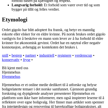
forhold basert på kjærlighet og respekt.
Langvarig forhold:
Et forhold som varer over tid og som
bygger på tillit og felles verdier.
Etymologi
Ordet gigolo har blitt adoptert fra fransk, og betyr en mannlig
eskorte eller elsker for en eldre kvinne. På norsk brukes ordet gigolo
vanligvis for å beskrive en mann som lever av å ha forhold til eldre
kvinner for økonomisk gevinst. Ordet har en nøytral eller negativ
konnotasjon, avhengig av konteksten det brukes i.
snill
•
begrep
•
partner
•
industriell
•
resignere
•
verdenscup
•
konservativ
•
fryse
•
Bli kjent med oss
Hjemmehus
Hjemmehus
Hjemmehus er et online medie dedikert til å utforske og belyse
boligrelaterte temaer i det norske samfunnet. Gjennom grundig
forskning og dyptgående analyser presenterer Hjemmehus en
plattform som ikke bare informerer, men også inspirerer leserne til å
reflektere over egne boligvalg. Her finner man artikler som spenner
fra interiørdesign og renovering til bærekraftige boligpraksiser, alt