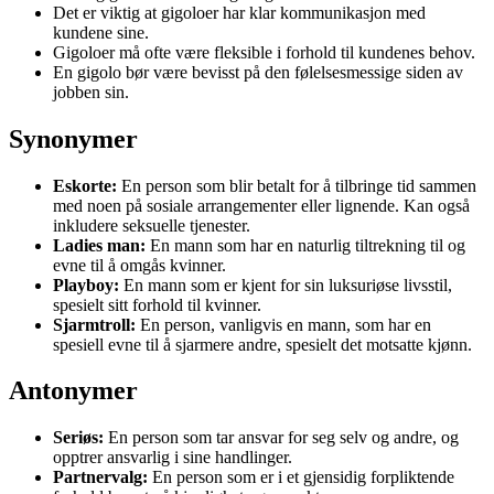
Det er viktig at gigoloer har klar kommunikasjon med
kundene sine.
Gigoloer må ofte være fleksible i forhold til kundenes behov.
En gigolo bør være bevisst på den følelsesmessige siden av
jobben sin.
Synonymer
Eskorte:
En person som blir betalt for å tilbringe tid sammen
med noen på sosiale arrangementer eller lignende. Kan også
inkludere seksuelle tjenester.
Ladies man:
En mann som har en naturlig tiltrekning til og
evne til å omgås kvinner.
Playboy:
En mann som er kjent for sin luksuriøse livsstil,
spesielt sitt forhold til kvinner.
Sjarmtroll:
En person, vanligvis en mann, som har en
spesiell evne til å sjarmere andre, spesielt det motsatte kjønn.
Antonymer
Seriøs:
En person som tar ansvar for seg selv og andre, og
opptrer ansvarlig i sine handlinger.
Partnervalg:
En person som er i et gjensidig forpliktende