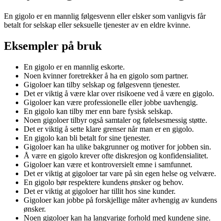
En gigolo er en mannlig følgesvenn eller elsker som vanligvis får
betalt for selskap eller seksuelle tjenester av en eldre kvinne.
Eksempler på bruk
En gigolo er en mannlig eskorte.
Noen kvinner foretrekker å ha en gigolo som partner.
Gigoloer kan tilby selskap og følgesvenn tjenester.
Det er viktig å være klar over risikoene ved å være en gigolo.
Gigoloer kan være professionelle eller jobbe uavhengig.
En gigolo kan tilby mer enn bare fysisk selskap.
Noen gigoloer tilbyr også samtaler og følelsesmessig støtte.
Det er viktig å sette klare grenser når man er en gigolo.
En gigolo kan bli betalt for sine tjenester.
Gigoloer kan ha ulike bakgrunner og motiver for jobben sin.
Å være en gigolo krever ofte diskresjon og konfidensialitet.
Gigoloer kan være et kontroversielt emne i samfunnet.
Det er viktig at gigoloer tar vare på sin egen helse og velvære.
En gigolo bør respektere kundens ønsker og behov.
Det er viktig at gigoloer har tillit hos sine kunder.
Gigoloer kan jobbe på forskjellige måter avhengig av kundens
ønsker.
Noen gigoloer kan ha langvarige forhold med kundene sine.