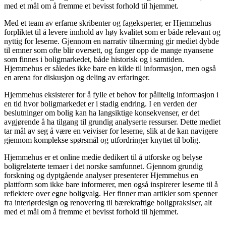
med et mål om å fremme et bevisst forhold til hjemmet.
Med et team av erfarne skribenter og fageksperter, er Hjemmehus
forpliktet til å levere innhold av høy kvalitet som er både relevant og
nyttig for leserne. Gjennom en narrativ tilnærming gir mediet dybde
til emner som ofte blir oversett, og fanger opp de mange nyansene
som finnes i boligmarkedet, både historisk og i samtiden.
Hjemmehus er således ikke bare en kilde til informasjon, men også
en arena for diskusjon og deling av erfaringer.
Hjemmehus eksisterer for å fylle et behov for pålitelig informasjon i
en tid hvor boligmarkedet er i stadig endring. I en verden der
beslutninger om bolig kan ha langsiktige konsekvenser, er det
avgjørende å ha tilgang til grundig analyserte ressurser. Dette mediet
tar mål av seg å være en veiviser for leserne, slik at de kan navigere
gjennom komplekse spørsmål og utfordringer knyttet til bolig.
Hjemmehus er et online medie dedikert til å utforske og belyse
boligrelaterte temaer i det norske samfunnet. Gjennom grundig
forskning og dyptgående analyser presenterer Hjemmehus en
plattform som ikke bare informerer, men også inspirerer leserne til å
reflektere over egne boligvalg. Her finner man artikler som spenner
fra interiørdesign og renovering til bærekraftige boligpraksiser, alt
med et mål om å fremme et bevisst forhold til hjemmet.