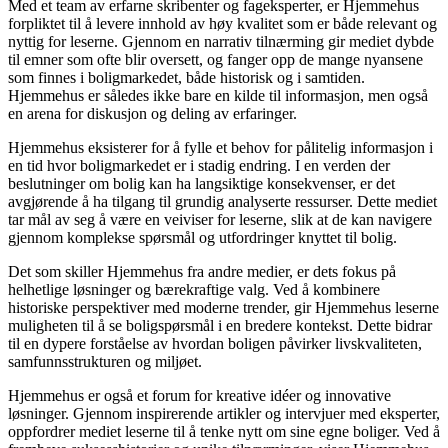
Med et team av erfarne skribenter og fageksperter, er Hjemmehus
forpliktet til å levere innhold av høy kvalitet som er både relevant og
nyttig for leserne. Gjennom en narrativ tilnærming gir mediet dybde
til emner som ofte blir oversett, og fanger opp de mange nyansene
som finnes i boligmarkedet, både historisk og i samtiden.
Hjemmehus er således ikke bare en kilde til informasjon, men også
en arena for diskusjon og deling av erfaringer.
Hjemmehus eksisterer for å fylle et behov for pålitelig informasjon i
en tid hvor boligmarkedet er i stadig endring. I en verden der
beslutninger om bolig kan ha langsiktige konsekvenser, er det
avgjørende å ha tilgang til grundig analyserte ressurser. Dette mediet
tar mål av seg å være en veiviser for leserne, slik at de kan navigere
gjennom komplekse spørsmål og utfordringer knyttet til bolig.
Det som skiller Hjemmehus fra andre medier, er dets fokus på
helhetlige løsninger og bærekraftige valg. Ved å kombinere
historiske perspektiver med moderne trender, gir Hjemmehus leserne
muligheten til å se boligspørsmål i en bredere kontekst. Dette bidrar
til en dypere forståelse av hvordan boligen påvirker livskvaliteten,
samfunnsstrukturen og miljøet.
Hjemmehus er også et forum for kreative idéer og innovative
løsninger. Gjennom inspirerende artikler og intervjuer med eksperter,
oppfordrer mediet leserne til å tenke nytt om sine egne boliger. Ved å