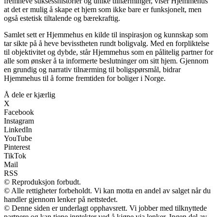
fremheve suksesshistorier og unike tilnærminger, viser Hjemmehus
at det er mulig å skape et hjem som ikke bare er funksjonelt, men
også estetisk tiltalende og bærekraftig.
Samlet sett er Hjemmehus en kilde til inspirasjon og kunnskap som
tar sikte på å heve bevisstheten rundt boligvalg. Med en forpliktelse
til objektivitet og dybde, står Hjemmehus som en pålitelig partner for
alle som ønsker å ta informerte beslutninger om sitt hjem. Gjennom
en grundig og narrativ tilnærming til boligspørsmål, bidrar
Hjemmehus til å forme fremtiden for boliger i Norge.
Å dele er kjærlig
X
Facebook
Instagram
LinkedIn
YouTube
Pinterest
TikTok
Mail
RSS
© Reproduksjon forbudt.
© Alle rettigheter forbeholdt. Vi kan motta en andel av salget når du
handler gjennom lenker på nettstedet.
© Denne siden er underlagt opphavsrett. Vi jobber med tilknyttede
partnere og kan tjene inntekter ved å kjøpe via lenker. Ingen del av