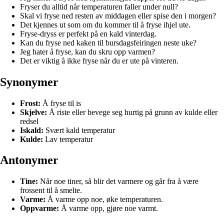
Fryser du alltid når temperaturen faller under null?
Skal vi fryse ned resten av middagen eller spise den i morgen?
Det kjennes ut som om du kommer til å fryse ihjel ute.
Fryse-dryss er perfekt på en kald vinterdag.
Kan du fryse ned kaken til bursdagsfeiringen neste uke?
Jeg hater å fryse, kan du skru opp varmen?
Det er viktig å ikke fryse når du er ute på vinteren.
Synonymer
Frost:
Å fryse til is
Skjelve:
Å riste eller bevege seg hurtig på grunn av kulde eller
redsel
Iskald:
Svært kald temperatur
Kulde:
Lav temperatur
Antonymer
Tine:
Når noe tiner, så blir det varmere og går fra å være
frossent til å smelte.
Varme:
Å varme opp noe, øke temperaturen.
Oppvarme:
Å varme opp, gjøre noe varmt.