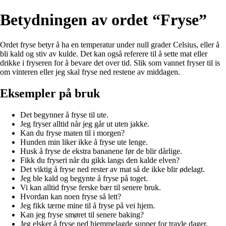
Betydningen av ordet “Fryse”
Ordet fryse betyr å ha en temperatur under null grader Celsius, eller å
bli kald og stiv av kulde. Det kan også referere til å sette mat eller
drikke i fryseren for å bevare det over tid. Slik som vannet fryser til is
om vinteren eller jeg skal fryse ned restene av middagen.
Eksempler på bruk
Det begynner å fryse til ute.
Jeg fryser alltid når jeg går ut uten jakke.
Kan du fryse maten til i morgen?
Hunden min liker ikke å fryse ute lenge.
Husk å fryse de ekstra bananene før de blir dårlige.
Fikk du fryseri når du gikk langs den kalde elven?
Det viktig å fryse ned rester av mat så de ikke blir ødelagt.
Jeg ble kald og begynte å fryse på toget.
Vi kan alltid fryse ferske bær til senere bruk.
Hvordan kan noen fryse så lett?
Jeg fikk tærne mine til å fryse på vei hjem.
Kan jeg fryse smøret til senere baking?
Jeg elsker å fryse ned hjemmelagde supper for travle dager.