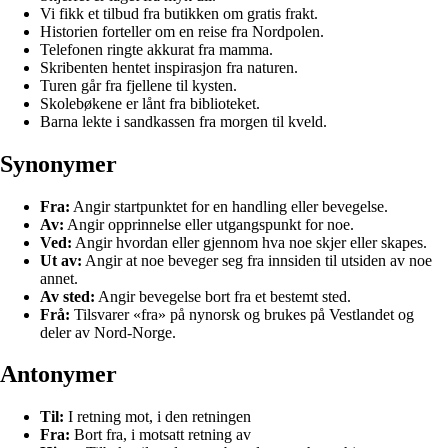
Vi fikk et tilbud fra butikken om gratis frakt.
Historien forteller om en reise fra Nordpolen.
Telefonen ringte akkurat fra mamma.
Skribenten hentet inspirasjon fra naturen.
Turen går fra fjellene til kysten.
Skolebøkene er lånt fra biblioteket.
Barna lekte i sandkassen fra morgen til kveld.
Synonymer
Fra:
Angir startpunktet for en handling eller bevegelse.
Av:
Angir opprinnelse eller utgangspunkt for noe.
Ved:
Angir hvordan eller gjennom hva noe skjer eller skapes.
Ut av:
Angir at noe beveger seg fra innsiden til utsiden av noe
annet.
Av sted:
Angir bevegelse bort fra et bestemt sted.
Frå:
Tilsvarer «fra» på nynorsk og brukes på Vestlandet og
deler av Nord-Norge.
Antonymer
Til:
I retning mot, i den retningen
Fra:
Bort fra, i motsatt retning av