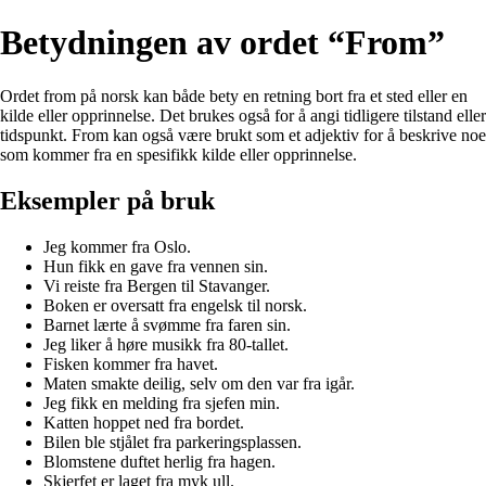
Betydningen av ordet “From”
Ordet from på norsk kan både bety en retning bort fra et sted eller en
kilde eller opprinnelse. Det brukes også for å angi tidligere tilstand eller
tidspunkt. From kan også være brukt som et adjektiv for å beskrive noe
som kommer fra en spesifikk kilde eller opprinnelse.
Eksempler på bruk
Jeg kommer fra Oslo.
Hun fikk en gave fra vennen sin.
Vi reiste fra Bergen til Stavanger.
Boken er oversatt fra engelsk til norsk.
Barnet lærte å svømme fra faren sin.
Jeg liker å høre musikk fra 80-tallet.
Fisken kommer fra havet.
Maten smakte deilig, selv om den var fra igår.
Jeg fikk en melding fra sjefen min.
Katten hoppet ned fra bordet.
Bilen ble stjålet fra parkeringsplassen.
Blomstene duftet herlig fra hagen.
Skjerfet er laget fra myk ull.