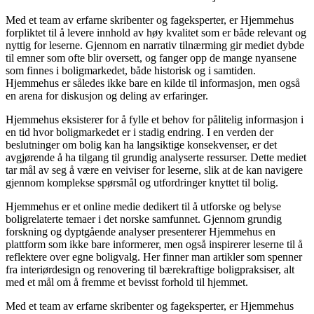
Med et team av erfarne skribenter og fageksperter, er Hjemmehus
forpliktet til å levere innhold av høy kvalitet som er både relevant og
nyttig for leserne. Gjennom en narrativ tilnærming gir mediet dybde
til emner som ofte blir oversett, og fanger opp de mange nyansene
som finnes i boligmarkedet, både historisk og i samtiden.
Hjemmehus er således ikke bare en kilde til informasjon, men også
en arena for diskusjon og deling av erfaringer.
Hjemmehus eksisterer for å fylle et behov for pålitelig informasjon i
en tid hvor boligmarkedet er i stadig endring. I en verden der
beslutninger om bolig kan ha langsiktige konsekvenser, er det
avgjørende å ha tilgang til grundig analyserte ressurser. Dette mediet
tar mål av seg å være en veiviser for leserne, slik at de kan navigere
gjennom komplekse spørsmål og utfordringer knyttet til bolig.
Hjemmehus er et online medie dedikert til å utforske og belyse
boligrelaterte temaer i det norske samfunnet. Gjennom grundig
forskning og dyptgående analyser presenterer Hjemmehus en
plattform som ikke bare informerer, men også inspirerer leserne til å
reflektere over egne boligvalg. Her finner man artikler som spenner
fra interiørdesign og renovering til bærekraftige boligpraksiser, alt
med et mål om å fremme et bevisst forhold til hjemmet.
Med et team av erfarne skribenter og fageksperter, er Hjemmehus