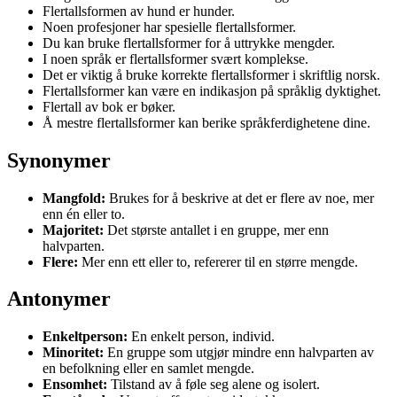
Flertallsformen av hund er hunder.
Noen profesjoner har spesielle flertallsformer.
Du kan bruke flertallsformer for å uttrykke mengder.
I noen språk er flertallsformer svært komplekse.
Det er viktig å bruke korrekte flertallsformer i skriftlig norsk.
Flertallsformer kan være en indikasjon på språklig dyktighet.
Flertall av bok er bøker.
Å mestre flertallsformer kan berike språkferdighetene dine.
Synonymer
Mangfold:
Brukes for å beskrive at det er flere av noe, mer
enn én eller to.
Majoritet:
Det største antallet i en gruppe, mer enn
halvparten.
Flere:
Mer enn ett eller to, refererer til en større mengde.
Antonymer
Enkeltperson:
En enkelt person, individ.
Minoritet:
En gruppe som utgjør mindre enn halvparten av
en befolkning eller en samlet mengde.
Ensomhet:
Tilstand av å føle seg alene og isolert.