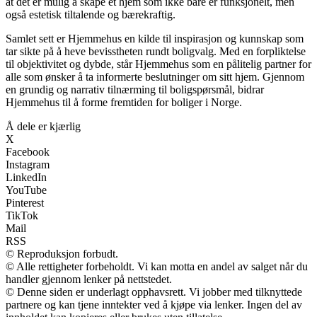
at det er mulig å skape et hjem som ikke bare er funksjonelt, men
også estetisk tiltalende og bærekraftig.
Samlet sett er Hjemmehus en kilde til inspirasjon og kunnskap som
tar sikte på å heve bevisstheten rundt boligvalg. Med en forpliktelse
til objektivitet og dybde, står Hjemmehus som en pålitelig partner for
alle som ønsker å ta informerte beslutninger om sitt hjem. Gjennom
en grundig og narrativ tilnærming til boligspørsmål, bidrar
Hjemmehus til å forme fremtiden for boliger i Norge.
Å dele er kjærlig
X
Facebook
Instagram
LinkedIn
YouTube
Pinterest
TikTok
Mail
RSS
© Reproduksjon forbudt.
© Alle rettigheter forbeholdt. Vi kan motta en andel av salget når du
handler gjennom lenker på nettstedet.
© Denne siden er underlagt opphavsrett. Vi jobber med tilknyttede
partnere og kan tjene inntekter ved å kjøpe via lenker. Ingen del av