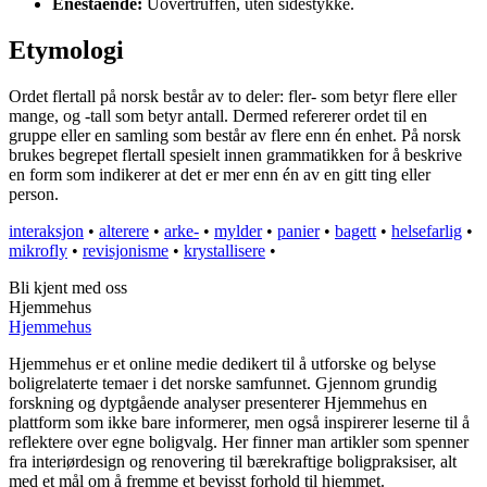
Enestående:
Uovertruffen, uten sidestykke.
Etymologi
Ordet flertall på norsk består av to deler: fler- som betyr flere eller
mange, og -tall som betyr antall. Dermed refererer ordet til en
gruppe eller en samling som består av flere enn én enhet. På norsk
brukes begrepet flertall spesielt innen grammatikken for å beskrive
en form som indikerer at det er mer enn én av en gitt ting eller
person.
interaksjon
•
alterere
•
arke-
•
mylder
•
panier
•
bagett
•
helsefarlig
•
mikrofly
•
revisjonisme
•
krystallisere
•
Bli kjent med oss
Hjemmehus
Hjemmehus
Hjemmehus er et online medie dedikert til å utforske og belyse
boligrelaterte temaer i det norske samfunnet. Gjennom grundig
forskning og dyptgående analyser presenterer Hjemmehus en
plattform som ikke bare informerer, men også inspirerer leserne til å
reflektere over egne boligvalg. Her finner man artikler som spenner
fra interiørdesign og renovering til bærekraftige boligpraksiser, alt
med et mål om å fremme et bevisst forhold til hjemmet.