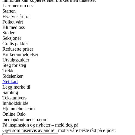
innholdet kan kopieres eller brukes uten tillatelse.
Lær mer om oss
Starten
Hva vi står for
Folket vårt
Bli med oss
Steder
Seksjoner
Gratis pakker
Reduserte priser
Brukeranmeldelser
Utvalgsguider
Steg for steg
Trekk
Sidelenker
Nettkart
Legg merke til
Samling
Tekstunivers
Innholdskilde
Hjemmehus.com
Online Oslo
media@onlineoslo.com
Få inspirasjon og nyheter – meld deg på
Gjør som tusenvis av andre - motta våre beste råd på e-post.