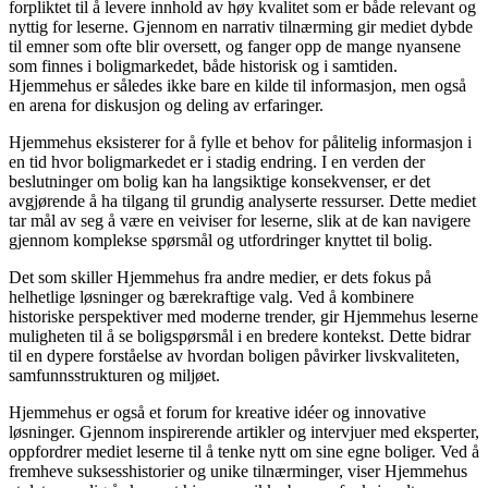
forpliktet til å levere innhold av høy kvalitet som er både relevant og
nyttig for leserne. Gjennom en narrativ tilnærming gir mediet dybde
til emner som ofte blir oversett, og fanger opp de mange nyansene
som finnes i boligmarkedet, både historisk og i samtiden.
Hjemmehus er således ikke bare en kilde til informasjon, men også
en arena for diskusjon og deling av erfaringer.
Hjemmehus eksisterer for å fylle et behov for pålitelig informasjon i
en tid hvor boligmarkedet er i stadig endring. I en verden der
beslutninger om bolig kan ha langsiktige konsekvenser, er det
avgjørende å ha tilgang til grundig analyserte ressurser. Dette mediet
tar mål av seg å være en veiviser for leserne, slik at de kan navigere
gjennom komplekse spørsmål og utfordringer knyttet til bolig.
Det som skiller Hjemmehus fra andre medier, er dets fokus på
helhetlige løsninger og bærekraftige valg. Ved å kombinere
historiske perspektiver med moderne trender, gir Hjemmehus leserne
muligheten til å se boligspørsmål i en bredere kontekst. Dette bidrar
til en dypere forståelse av hvordan boligen påvirker livskvaliteten,
samfunnsstrukturen og miljøet.
Hjemmehus er også et forum for kreative idéer og innovative
løsninger. Gjennom inspirerende artikler og intervjuer med eksperter,
oppfordrer mediet leserne til å tenke nytt om sine egne boliger. Ved å
fremheve suksesshistorier og unike tilnærminger, viser Hjemmehus