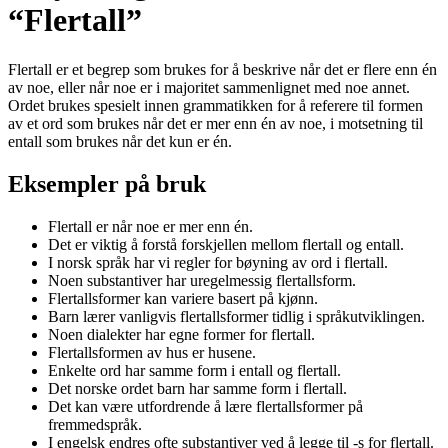
“Flertall”
Flertall er et begrep som brukes for å beskrive når det er flere enn én
av noe, eller når noe er i majoritet sammenlignet med noe annet.
Ordet brukes spesielt innen grammatikken for å referere til formen
av et ord som brukes når det er mer enn én av noe, i motsetning til
entall som brukes når det kun er én.
Eksempler på bruk
Flertall er når noe er mer enn én.
Det er viktig å forstå forskjellen mellom flertall og entall.
I norsk språk har vi regler for bøyning av ord i flertall.
Noen substantiver har uregelmessig flertallsform.
Flertallsformer kan variere basert på kjønn.
Barn lærer vanligvis flertallsformer tidlig i språkutviklingen.
Noen dialekter har egne former for flertall.
Flertallsformen av hus er husene.
Enkelte ord har samme form i entall og flertall.
Det norske ordet barn har samme form i flertall.
Det kan være utfordrende å lære flertallsformer på
fremmedspråk.
I engelsk endres ofte substantiver ved å legge til -s for flertall.