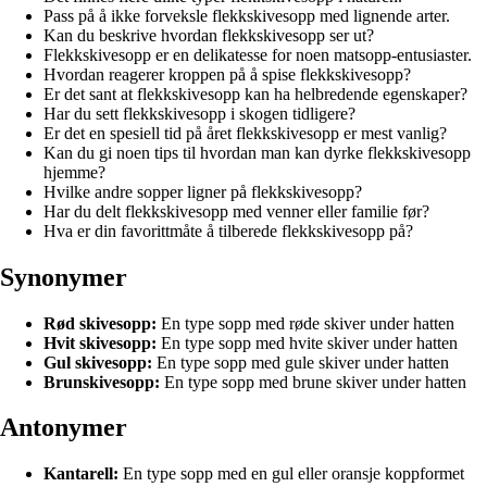
Pass på å ikke forveksle flekkskivesopp med lignende arter.
Kan du beskrive hvordan flekkskivesopp ser ut?
Flekkskivesopp er en delikatesse for noen matsopp-entusiaster.
Hvordan reagerer kroppen på å spise flekkskivesopp?
Er det sant at flekkskivesopp kan ha helbredende egenskaper?
Har du sett flekkskivesopp i skogen tidligere?
Er det en spesiell tid på året flekkskivesopp er mest vanlig?
Kan du gi noen tips til hvordan man kan dyrke flekkskivesopp
hjemme?
Hvilke andre sopper ligner på flekkskivesopp?
Har du delt flekkskivesopp med venner eller familie før?
Hva er din favorittmåte å tilberede flekkskivesopp på?
Synonymer
Rød skivesopp:
En type sopp med røde skiver under hatten
Hvit skivesopp:
En type sopp med hvite skiver under hatten
Gul skivesopp:
En type sopp med gule skiver under hatten
Brunskivesopp:
En type sopp med brune skiver under hatten
Antonymer
Kantarell:
En type sopp med en gul eller oransje koppformet