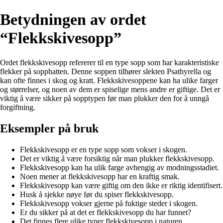
Betydningen av ordet
“Flekkskivesopp”
Ordet flekkskivesopp refererer til en type sopp som har karakteristiske
flekker på sopphatten. Denne soppen tilhører slekten Psathyrella og
kan ofte finnes i skog og kratt. Flekkskivesoppene kan ha ulike farger
og størrelser, og noen av dem er spiselige mens andre er giftige. Det er
viktig å være sikker på sopptypen før man plukker den for å unngå
forgiftning.
Eksempler på bruk
Flekkskivesopp er en type sopp som vokser i skogen.
Det er viktig å være forsiktig når man plukker flekkskivesopp.
Flekkskivesopp kan ha ulik farge avhengig av modningsstadiet.
Noen mener at flekkskivesopp har en kraftig smak.
Flekkskivesopp kan være giftig om den ikke er riktig identifisert.
Husk å sjekke nøye før du spiser flekkskivesopp.
Flekkskivesopp vokser gjerne på fuktige steder i skogen.
Er du sikker på at det er flekkskivesopp du har funnet?
Det finnes flere ulike typer flekkskivesopp i naturen.