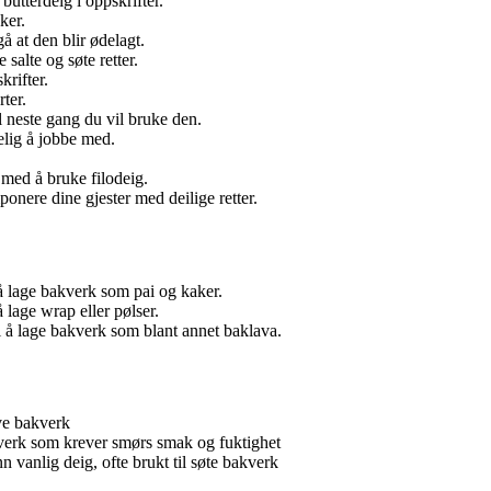
 butterdeig i oppskrifter.
ker.
å at den blir ødelagt.
salte og søte retter.
rifter.
ter.
l neste gang du vil bruke den.
kelig å jobbe med.
 med å bruke filodeig.
ponere dine gjester med deilige retter.
å lage bakverk som pai og kaker.
å lage wrap eller pølser.
il å lage bakverk som blant annet baklava.
ove bakverk
kverk som krever smørs smak og fuktighet
 vanlig deig, ofte brukt til søte bakverk