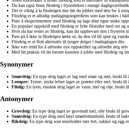
Noen foretrekker å bruke filodeig som et alternativ til tradisjonell
Du kan også finne filodeig i frysedisken i mange dagligvarebutik
Det er viktig å la filodeigen tine før du jobber med den for å unng
Filodeig er et allsidig matlagingsingrediens som kan brukes i både 
Prøv å eksperimentere med filodeig og lage dine egne unike oppsk
En populær oppskrift med filodeig er fylte filoruller med ost og ur
Hvis du har rester av filodeig, kan du oppbevare den i fryseren ti
Pass på å ikke la filodeigen tørke ut, da den vil bli sprø og vans
Filodeig er et flott alternativ til tyngre deiger i matlagingen din.
Ikke vær redd for å utforske nye oppskrifter og utfordre deg selv
Med litt praksis vil du mestre kunsten å jobbe med filodeig og im
Synonymer
Smørdeig:
En type deig laget av lag med smør og mel, brukt til 
Lomper:
Tynne, myke lefser laget av poteter eller mel, brukt til 
Filolig:
En tynn, elastisk deig laget av vann, mel og olje, brukt t
Antonymer
Grovdeig:
En type deig laget av grovmalt mel, ofte brukt til gr
Smørdeig:
En type deig med høyt smørfettinnhold, brukt til ba
Rikdeig:
En type deig som inneholder mer fett, sukker og egg enn