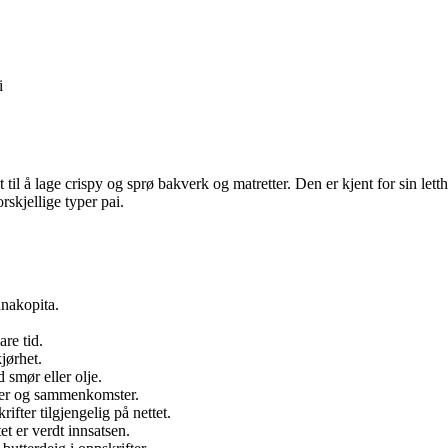
i
t til å lage crispy og sprø bakverk og matretter. Den er kjent for sin lett
skjellige typer pai.
anakopita.
are tid.
jørhet.
 smør eller olje.
kaper og sammenkomster.
fter tilgjengelig på nettet.
t er verdt innsatsen.