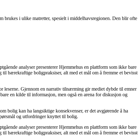
m brukes i ulike matretter, spesielt i middelhavsregionen. Den blir ofte
dyptgående analyser presenterer Hjemmehus en plattform som ikke bare
g til bærekraftige boligpraksiser, alt med et mål om å fremme et bevisst
for leserne. Gjennom en narrativ tilnærming gir mediet dybde til emner
bare en kilde til informasjon, men også en arena for diskusjon og
r om bolig kan ha langsiktige konsekvenser, er det avgjørende å ha
ørsmål og utfordringer knyttet til bolig.
dyptgående analyser presenterer Hjemmehus en plattform som ikke bare
g til bærekraftige boligpraksiser, alt med et mål om å fremme et bevisst