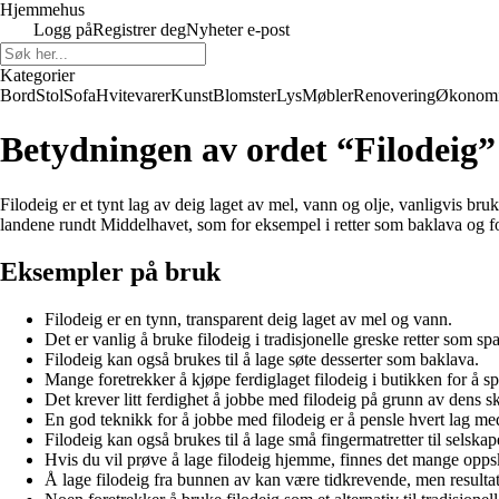
Hjemmehus
Logg på
Registrer deg
Nyheter e-post
Kategorier
Bord
Stol
Sofa
Hvitevarer
Kunst
Blomster
Lys
Møbler
Renovering
Økonom
Betydningen av ordet “Filodeig”
Filodeig er et tynt lag av deig laget av mel, vann og olje, vanligvis bruk
landene rundt Middelhavet, som for eksempel i retter som baklava og for
Eksempler på bruk
Filodeig er en tynn, transparent deig laget av mel og vann.
Det er vanlig å bruke filodeig i tradisjonelle greske retter som sp
Filodeig kan også brukes til å lage søte desserter som baklava.
Mange foretrekker å kjøpe ferdiglaget filodeig i butikken for å sp
Det krever litt ferdighet å jobbe med filodeig på grunn av dens sk
En god teknikk for å jobbe med filodeig er å pensle hvert lag med
Filodeig kan også brukes til å lage små fingermatretter til sels
Hvis du vil prøve å lage filodeig hjemme, finnes det mange oppskri
Å lage filodeig fra bunnen av kan være tidkrevende, men resultate