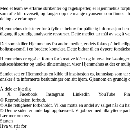
Med et team av erfarne skribenter og fageksperter, er Hjemmehus forplik
som ofte blir oversett, og fanger opp de mange nyansene som finnes i b
deling av erfaringer.
Hjemmehus eksisterer for å fylle et behov for pålitelig informasjon i en
tilgang til grundig analyserte ressurser. Dette mediet tar mål av seg å v
Det som skiller Hjemmehus fra andre medier, er dets fokus på helhetlig
boligspørsmål i en bredere kontekst. Dette bidrar til en dypere forståel
Hjemmehus er også et forum for kreative idéer og innovative løsninger. 
suksesshistorier og unike tilnærminger, viser Hjemmehus at det er mulig
Samlet sett er Hjemmehus en kilde til inspirasjon og kunnskap som tar s
ønsker å ta informerte beslutninger om sitt hjem. Gjennom en grundig o
Å dele er kjærlig
X
Facebook
Instagram
LinkedIn
YouTube
Pin
© Reproduksjon forbudt.
© Alle rettigheter forbeholdt. Vi kan motta en andel av salget når du h
© Denne siden er underlagt opphavsrett. Vi jobber med tilknyttede partne
Lær mer om oss
Starten
Hva vi står for