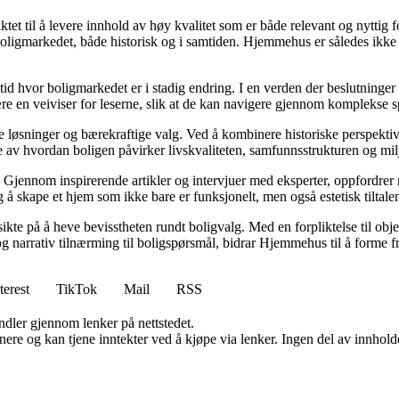
tet til å levere innhold av høy kvalitet som er både relevant og nyttig 
oligmarkedet, både historisk og i samtiden. Hjemmehus er således ikke 
 tid hvor boligmarkedet er i stadig endring. I en verden der beslutninge
ære en veiviser for leserne, slik at de kan navigere gjennom komplekse sp
e løsninger og bærekraftige valg. Ved å kombinere historiske perspekti
se av hvordan boligen påvirker livskvaliteten, samfunnsstrukturen og mil
Gjennom inspirerende artikler og intervjuer med eksperter, oppfordrer m
 å skape et hjem som ikke bare er funksjonelt, men også estetisk tiltale
ikte på å heve bevisstheten rundt boligvalg. Med en forpliktelse til obj
g narrativ tilnærming til boligspørsmål, bidrar Hjemmehus til å forme f
terest
TikTok
Mail
RSS
andler gjennom lenker på nettstedet.
re og kan tjene inntekter ved å kjøpe via lenker. Ingen del av innholdet