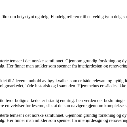
ilo som betyr tynt og deig. Filodeig refererer til en veldig tynn deig so
elaterte temaer i det norske samfunnet. Gjennom grundig forskning og 
valg. Her finner man artikler som spenner fra interiørdesign og renoverin
tet til å levere innhold av høy kvalitet som er både relevant og nyttig 
oligmarkedet, både historisk og i samtiden. Hjemmehus er således ikke 
 tid hvor boligmarkedet er i stadig endring. I en verden der beslutninge
ære en veiviser for leserne, slik at de kan navigere gjennom komplekse sp
elaterte temaer i det norske samfunnet. Gjennom grundig forskning og 
valg. Her finner man artikler som spenner fra interiørdesign og renoverin