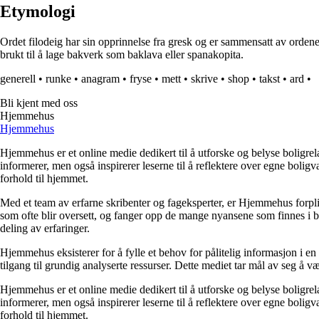
Etymologi
Ordet filodeig har sin opprinnelse fra gresk og er sammensatt av ordene f
brukt til å lage bakverk som baklava eller spanakopita.
generell
•
runke
•
anagram
•
fryse
•
mett
•
skrive
•
shop
•
takst
•
ard
•
Bli kjent med oss
Hjemmehus
Hjemmehus
Hjemmehus er et online medie dedikert til å utforske og belyse boligr
informerer, men også inspirerer leserne til å reflektere over egne bolig
forhold til hjemmet.
Med et team av erfarne skribenter og fageksperter, er Hjemmehus forplik
som ofte blir oversett, og fanger opp de mange nyansene som finnes i b
deling av erfaringer.
Hjemmehus eksisterer for å fylle et behov for pålitelig informasjon i en
tilgang til grundig analyserte ressurser. Dette mediet tar mål av seg å v
Hjemmehus er et online medie dedikert til å utforske og belyse boligr
informerer, men også inspirerer leserne til å reflektere over egne bolig
forhold til hjemmet.