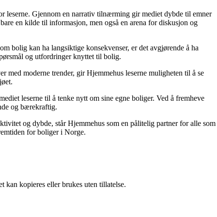
for leserne. Gjennom en narrativ tilnærming gir mediet dybde til emner
bare en kilde til informasjon, men også en arena for diskusjon og
r om bolig kan ha langsiktige konsekvenser, er det avgjørende å ha
ørsmål og utfordringer knyttet til bolig.
ver med moderne trender, gir Hjemmehus leserne muligheten til å se
jøet.
ediet leserne til å tenke nytt om sine egne boliger. Ved å fremheve
nde og bærekraftig.
ektivitet og dybde, står Hjemmehus som en pålitelig partner for alle som
remtiden for boliger i Norge.
 kan kopieres eller brukes uten tillatelse.