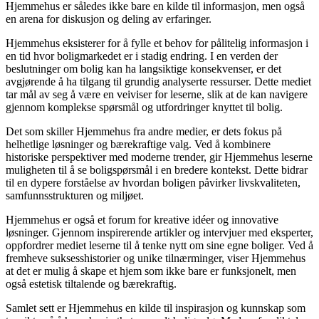
Hjemmehus er således ikke bare en kilde til informasjon, men også
en arena for diskusjon og deling av erfaringer.
Hjemmehus eksisterer for å fylle et behov for pålitelig informasjon i
en tid hvor boligmarkedet er i stadig endring. I en verden der
beslutninger om bolig kan ha langsiktige konsekvenser, er det
avgjørende å ha tilgang til grundig analyserte ressurser. Dette mediet
tar mål av seg å være en veiviser for leserne, slik at de kan navigere
gjennom komplekse spørsmål og utfordringer knyttet til bolig.
Det som skiller Hjemmehus fra andre medier, er dets fokus på
helhetlige løsninger og bærekraftige valg. Ved å kombinere
historiske perspektiver med moderne trender, gir Hjemmehus leserne
muligheten til å se boligspørsmål i en bredere kontekst. Dette bidrar
til en dypere forståelse av hvordan boligen påvirker livskvaliteten,
samfunnsstrukturen og miljøet.
Hjemmehus er også et forum for kreative idéer og innovative
løsninger. Gjennom inspirerende artikler og intervjuer med eksperter,
oppfordrer mediet leserne til å tenke nytt om sine egne boliger. Ved å
fremheve suksesshistorier og unike tilnærminger, viser Hjemmehus
at det er mulig å skape et hjem som ikke bare er funksjonelt, men
også estetisk tiltalende og bærekraftig.
Samlet sett er Hjemmehus en kilde til inspirasjon og kunnskap som