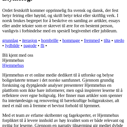
Ordet festskrift kommer opprinnelig fra svensk og dansk, der fest
betyr feiring eller høytid, og skrift betyr tekst eller skriftlig verk. I
norsk brukes begrepet for å beskrive en samling av artikler, essays
eller andre tekster som er skrevet til ære for en bestemt person,
vanligvis i forbindelse med en spesiell begivenhet eller jubileum.
grunnlag
•
iterasjon
•
hornbrille
•
hommage
•
fremmed
•
tilta
•
utedo
•
lydbilde
•
pagode
•
fli
•
Bli kjent med oss
Hjemmehus
Hjemmehus
Hjemmehus er et online medie dedikert til å utforske og belyse
boligrelaterte temaer i det norske samfunnet. Gjennom grundig
forskning og dyptgående analyser presenterer Hjemmehus en
plattform som ikke bare informerer, men også inspirerer leserne til å
reflektere over egne boligvalg. Her finner man artikler som spenner
fra interiørdesign og renovering til bærekraftige boligpraksiser, alt
med et mål om å fremme et bevisst forhold til hjemmet.
Med et team av erfarne skribenter og fageksperter, er Hjemmehus
forpliktet til å levere innhold av høy kvalitet som er både relevant og
nyttig for leserne. Gjennom en narrativ tilnærming gir mediet dybde