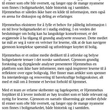
til emner som ofte blir oversett, og fanger opp de mange nyansene
som finnes i boligmarkedet, både historisk og i samtiden.
Hjemmehus er således ikke bare en kilde til informasjon, men også
en arena for diskusjon og deling av erfaringer.
Hjemmehus eksisterer for å fylle et behov for pålitelig informasjon i
en tid hvor boligmarkedet er i stadig endring. I en verden der
beslutninger om bolig kan ha langsiktige konsekvenser, er det
avgjørende å ha tilgang til grundig analyserte ressurser. Dette mediet
tar mål av seg å være en veiviser for leserne, slik at de kan navigere
gjennom komplekse spørsmål og utfordringer knyttet til bolig.
Hjemmehus er et online medie dedikert til å utforske og belyse
boligrelaterte temaer i det norske samfunnet. Gjennom grundig
forskning og dyptgående analyser presenterer Hjemmehus en
plattform som ikke bare informerer, men også inspirerer leserne til å
reflektere over egne boligvalg. Her finner man artikler som spenner
fra interiørdesign og renovering til bærekraftige boligpraksiser, alt
med et mål om å fremme et bevisst forhold til hjemmet.
Med et team av erfarne skribenter og fageksperter, er Hjemmehus
forpliktet til å levere innhold av høy kvalitet som er både relevant og
nyttig for leserne. Gjennom en narrativ tilnærming gir mediet dybde
til emner som ofte blir oversett, og fanger opp de mange nyansene
som finnes i boligmarkedet, både historisk og i samtiden.