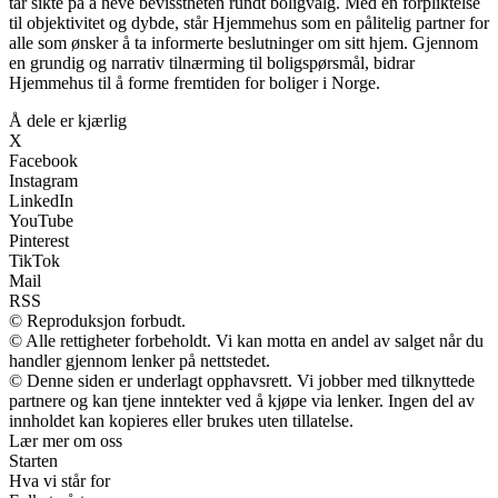
tar sikte på å heve bevisstheten rundt boligvalg. Med en forpliktelse
til objektivitet og dybde, står Hjemmehus som en pålitelig partner for
alle som ønsker å ta informerte beslutninger om sitt hjem. Gjennom
en grundig og narrativ tilnærming til boligspørsmål, bidrar
Hjemmehus til å forme fremtiden for boliger i Norge.
Å dele er kjærlig
X
Facebook
Instagram
LinkedIn
YouTube
Pinterest
TikTok
Mail
RSS
© Reproduksjon forbudt.
© Alle rettigheter forbeholdt. Vi kan motta en andel av salget når du
handler gjennom lenker på nettstedet.
© Denne siden er underlagt opphavsrett. Vi jobber med tilknyttede
partnere og kan tjene inntekter ved å kjøpe via lenker. Ingen del av
innholdet kan kopieres eller brukes uten tillatelse.
Lær mer om oss
Starten
Hva vi står for