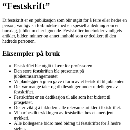
“Festskrift”
Et festskrift er en publikasjon som blir utgitt for å feire eller hedre en
person, vanligvis i forbindelse med en spesiell anledning som en
bursdag, jubileum eller lignende. Festskrifter inneholder vanligvis
artikler, bilder, minner og annet innhold som er dedikert til den
hedrede personen.
Eksempler på bruk
Festskriftet ble utgitt til ære for professoren.
Den store festskriften ble presentert på
jubileumsarrangementet.
Vi planlegger å gi en gave i form av et festskrift til jubilanten.
Det var mange taler og diktlesninger under utdelingen av
festskriftet.
Festskriftet er en dedikasjon til alle som har bidratt til
prosjektet.
Det er viktig å inkludere alle relevante artikler i festskriftet.
Vi har bestilt trykkingen av festskriftet hos et anerkjent
trykkeri.
Alle kollegaene bidro med bidrag til festskriftet for å hedre
sjefen.