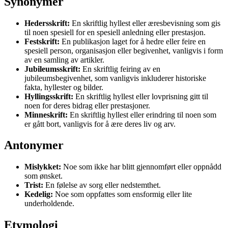
Synonymer
Hedersskrift:
En skriftlig hyllest eller æresbevisning som gis
til noen spesiell for en spesiell anledning eller prestasjon.
Festskrift:
En publikasjon laget for å hedre eller feire en
spesiell person, organisasjon eller begivenhet, vanligvis i form
av en samling av artikler.
Jubileumsskrift:
En skriftlig feiring av en
jubileumsbegivenhet, som vanligvis inkluderer historiske
fakta, hyllester og bilder.
Hyllingsskrift:
En skriftlig hyllest eller lovprisning gitt til
noen for deres bidrag eller prestasjoner.
Minneskrift:
En skriftlig hyllest eller erindring til noen som
er gått bort, vanligvis for å ære deres liv og arv.
Antonymer
Mislykket:
Noe som ikke har blitt gjennomført eller oppnådd
som ønsket.
Trist:
En følelse av sorg eller nedstemthet.
Kedelig:
Noe som oppfattes som ensformig eller lite
underholdende.
Etymologi