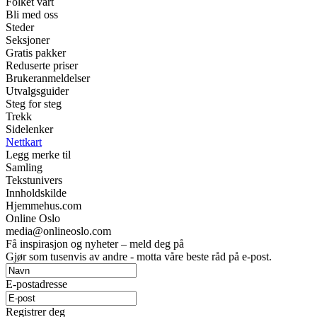
Folket vårt
Bli med oss
Steder
Seksjoner
Gratis pakker
Reduserte priser
Brukeranmeldelser
Utvalgsguider
Steg for steg
Trekk
Sidelenker
Nettkart
Legg merke til
Samling
Tekstunivers
Innholdskilde
Hjemmehus.com
Online Oslo
media@onlineoslo.com
Få inspirasjon og nyheter – meld deg på
Gjør som tusenvis av andre - motta våre beste råd på e-post.
E-postadresse
Registrer deg