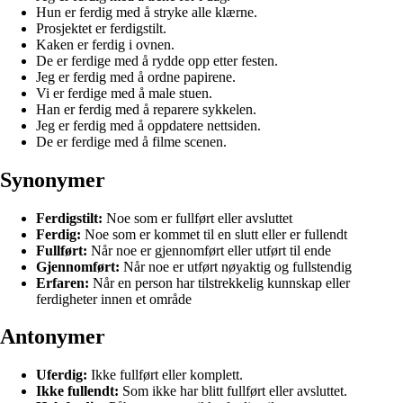
Hun er ferdig med å stryke alle klærne.
Prosjektet er ferdigstilt.
Kaken er ferdig i ovnen.
De er ferdige med å rydde opp etter festen.
Jeg er ferdig med å ordne papirene.
Vi er ferdige med å male stuen.
Han er ferdig med å reparere sykkelen.
Jeg er ferdig med å oppdatere nettsiden.
De er ferdige med å filme scenen.
Synonymer
Ferdigstilt:
Noe som er fullført eller avsluttet
Ferdig:
Noe som er kommet til en slutt eller er fullendt
Fullført:
Når noe er gjennomført eller utført til ende
Gjennomført:
Når noe er utført nøyaktig og fullstendig
Erfaren:
Når en person har tilstrekkelig kunnskap eller
ferdigheter innen et område
Antonymer
Uferdig:
Ikke fullført eller komplett.
Ikke fullendt:
Som ikke har blitt fullført eller avsluttet.