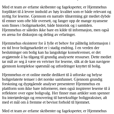
Med et team av erfarne skribenter og fageksperter, er Hjemmehus
forpliktet til å levere innhold av høy kvalitet som er både relevant og
nyttig for leserne. Gjennom en narrativ tilnærming gir mediet dybde
til emner som ofte blir oversett, og fanger opp de mange nyansene
som finnes i boligmarkedet, både historisk og i samtiden.
Hjemmehus er således ikke bare en kilde til informasjon, men også
en arena for diskusjon og deling av erfaringer.
Hjemmehus eksisterer for å fylle et behov for pålitelig informasjon i
en tid hvor boligmarkedet er i stadig endring. I en verden der
beslutninger om bolig kan ha langsiktige konsekvenser, er det
avgjørende å ha tilgang til grundig analyserte ressurser. Dette mediet
tar mål av seg å være en veiviser for leserne, slik at de kan navigere
gjennom komplekse spørsmål og utfordringer knyttet til bolig.
Hjemmehus er et online medie dedikert til å utforske og belyse
boligrelaterte temaer i det norske samfunnet. Gjennom grundig
forskning og dyptgående analyser presenterer Hjemmehus en
plattform som ikke bare informerer, men også inspirerer leserne til å
reflektere over egne boligvalg. Her finner man artikler som spenner
fra interiørdesign og renovering til bærekraftige boligpraksiser, alt
med et mål om å fremme et bevisst forhold til hjemmet.
Med et team av erfarne skribenter og fageksperter, er Hjemmehus