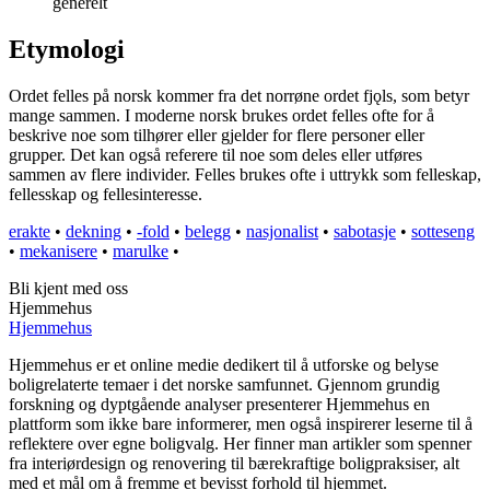
generelt
Etymologi
Ordet felles på norsk kommer fra det norrøne ordet fjǫls, som betyr
mange sammen. I moderne norsk brukes ordet felles ofte for å
beskrive noe som tilhører eller gjelder for flere personer eller
grupper. Det kan også referere til noe som deles eller utføres
sammen av flere individer. Felles brukes ofte i uttrykk som felleskap,
fellesskap og fellesinteresse.
erakte
•
dekning
•
-fold
•
belegg
•
nasjonalist
•
sabotasje
•
sotteseng
•
mekanisere
•
marulke
•
Bli kjent med oss
Hjemmehus
Hjemmehus
Hjemmehus er et online medie dedikert til å utforske og belyse
boligrelaterte temaer i det norske samfunnet. Gjennom grundig
forskning og dyptgående analyser presenterer Hjemmehus en
plattform som ikke bare informerer, men også inspirerer leserne til å
reflektere over egne boligvalg. Her finner man artikler som spenner
fra interiørdesign og renovering til bærekraftige boligpraksiser, alt
med et mål om å fremme et bevisst forhold til hjemmet.