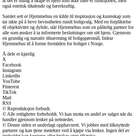
at det er mulig å skape et hjem som ikke bare er funksjonelt, men
også estetisk tiltalende og bærekraftig.
Samlet sett er Hjemmehus en kilde til inspirasjon og kunnskap som
tar sikte på å heve bevisstheten rundt boligvalg. Med en forpliktelse
til objektivitet og dybde, står Hjemmehus som en pålitelig partner for
alle som ønsker å ta informerte beslutninger om sitt hjem. Gjennom
en grundig og narrativ tilnærming til boligspørsmål, bidrar
Hjemmehus til å forme fremtiden for boliger i Norge.
Å dele er kjærlig
X
Facebook
Instagram
LinkedIn
YouTube
Pinterest
TikTok
Mail
RSS
© Reproduksjon forbudt.
© Alle rettigheter forbeholdt. Vi kan motta en andel av salget når du
handler gjennom lenker på nettstedet.
© Denne siden er underlagt opphavsrett. Vi jobber med tilknyttede
partnere og kan tjene inntekter ved å kjøpe via lenker. Ingen del av
innholdet kan kopieres eller brukes uten tillatelse.