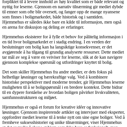
forpliktet til å levere innhold av høy kvalitet som er både relevant og
nyttig for leserne. Gjennom en narrativ tilnærming gir mediet dybde
til emner som ofte blir oversett, og fanger opp de mange nyansene
som finnes i boligmarkedet, både historisk og i samtiden.
Hjemmehus er således ikke bare en kilde til informasjon, men også
en arena for diskusjon og deling av erfaringer.
Hjemmehus eksisterer for å fylle et behov for pålitelig informasjon i
en tid hvor boligmarkedet er i stadig endring. I en verden der
beslutninger om bolig kan ha langsiktige konsekvenser, er det
avgjørende å ha tilgang til grundig analyserte ressurser. Dette mediet
tar mål av seg å være en veiviser for leserne, slik at de kan navigere
gjennom komplekse spørsmål og utfordringer knyttet til bolig.
Det som skiller Hjemmehus fra andre medier, er dets fokus på
helhetlige løsninger og bærekraftige valg. Ved å kombinere
historiske perspektiver med moderne trender, gir Hjemmehus leserne
muligheten til å se boligspørsmål i en bredere kontekst. Dette bidrar
til en dypere forståelse av hvordan boligen påvirker livskvaliteten,
samfunnsstrukturen og miljøet.
Hjemmehus er også et forum for kreative idéer og innovative
løsninger. Gjennom inspirerende artikler og intervjuer med eksperter,
oppfordrer mediet leserne til å tenke nytt om sine egne boliger. Ved å
fremheve suksesshistorier og unike tilnærminger, viser Hjemmehus