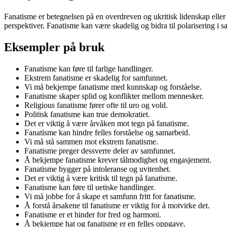
Fanatisme er betegnelsen på en overdreven og ukritisk lidenskap eller t
perspektiver. Fanatisme kan være skadelig og bidra til polarisering i 
Eksempler på bruk
Fanatisme kan føre til farlige handlinger.
Ekstrem fanatisme er skadelig for samfunnet.
Vi må bekjempe fanatisme med kunnskap og forståelse.
Fanatisme skaper splid og konflikter mellom mennesker.
Religious fanatisme fører ofte til uro og vold.
Politisk fanatisme kan true demokratiet.
Det er viktig å være årvåken mot tegn på fanatisme.
Fanatisme kan hindre felles forståelse og samarbeid.
Vi må stå sammen mot ekstrem fanatisme.
Fanatisme preger dessverre deler av samfunnet.
Å bekjempe fanatisme krever tålmodighet og engasjement.
Fanatisme bygger på intoleranse og uvitenhet.
Det er viktig å være kritisk til tegn på fanatisme.
Fanatisme kan føre til uetiske handlinger.
Vi må jobbe for å skape et samfunn fritt for fanatisme.
Å forstå årsakene til fanatisme er viktig for å motvirke det.
Fanatisme er et hinder for fred og harmoni.
Å bekjempe hat og fanatisme er en felles oppgave.