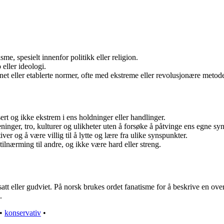
e, spesielt innenfor politikk eller religion.
 eller ideologi.
t eller etablerte normer, ofte med ekstreme eller revolusjonære metode
t og ikke ekstrem i ens holdninger eller handlinger.
inger, tro, kulturer og ulikheter uten å forsøke å påtvinge ens egne sy
er og å være villig til å lytte og lære fra ulike synspunkter.
ilnærming til andre, og ikke være hard eller streng.
att eller gudviet. På norsk brukes ordet fanatisme for å beskrive en ove
.
•
konservativ
•