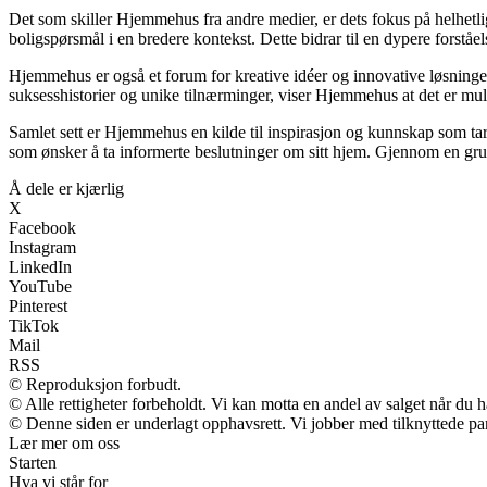
Det som skiller Hjemmehus fra andre medier, er dets fokus på helhetl
boligspørsmål i en bredere kontekst. Dette bidrar til en dypere forståe
Hjemmehus er også et forum for kreative idéer og innovative løsninger
suksesshistorier og unike tilnærminger, viser Hjemmehus at det er muli
Samlet sett er Hjemmehus en kilde til inspirasjon og kunnskap som tar 
som ønsker å ta informerte beslutninger om sitt hjem. Gjennom en grun
Å dele er kjærlig
X
Facebook
Instagram
LinkedIn
YouTube
Pinterest
TikTok
Mail
RSS
© Reproduksjon forbudt.
© Alle rettigheter forbeholdt. Vi kan motta en andel av salget når du 
© Denne siden er underlagt opphavsrett. Vi jobber med tilknyttede partn
Lær mer om oss
Starten
Hva vi står for