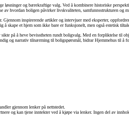
ige løsninger og bærekraftige valg. Ved å kombinere historiske perspek
lse av hvordan boligen påvirker livskvaliteten, samfunnsstrukturen og mi
. Gjennom inspirerende artikler og intervjuer med eksperter, oppfordrer
g å skape et hjem som ikke bare er funksjonelt, men også estetisk tilta
sikte på å heve bevisstheten rundt boligvalg. Med en forpliktelse til ob
dig og narrativ tilnærming til boligspørsmål, bidrar Hjemmehus til å fo
handler gjennom lenker på nettstedet.
ere og kan tjene inntekter ved å kjøpe via lenker. Ingen del av innholde