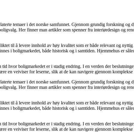
grelaterte temaer i det norske samfunnet. Gjennom grundig forskning og
 boligvalg. Her finner man artikler som spenner fra interiørdesign og re
ktet til å levere innhold av høy kvalitet som er både relevant og nyttig
nnes i boligmarkedet, både historisk og i samtiden. Hjemmehus er sålede
en tid hvor boligmarkedet er i stadig endring. I en verden der beslutnin
 være en veiviser for leserne, slik at de kan navigere gjennom komplekse 
grelaterte temaer i det norske samfunnet. Gjennom grundig forskning og
 boligvalg. Her finner man artikler som spenner fra interiørdesign og re
ktet til å levere innhold av høy kvalitet som er både relevant og nyttig
nnes i boligmarkedet, både historisk og i samtiden. Hjemmehus er sålede
en tid hvor boligmarkedet er i stadig endring. I en verden der beslutnin
 være en veiviser for leserne, slik at de kan navigere gjennom komplekse 