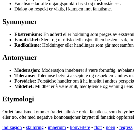
Fanatisme tar ofte utgangspunkt i frykt og misforståelser.
Dialog og respekt er viktig i kampen mot fanatisme.
Synonymer
Ekstremisme:
En adferd eller holdning som preges av ekstremism
Fanatiskhet:
Sterk og ukritisk dedikasjon til en bestemt sak, tro
Radikalisme:
Holdninger eller handlinger som går mot samfunne
Antonymer
Moderasjon:
Moderasjon innebærer å være fornuftig, avbalanser
Toleranse:
Toleranse betyr å akseptere og respektere andres men
Forståelse:
Forståelse handler om å ha innsikt i andres perspektiv
Mildehet:
Mildhet er å være snill, medfølende og vennlig i ens t
Etymologi
Ordet fanatisme kommer fra det latinske ordet fanaticus, som betyr bes
eller tro, ofte med negative konnotasjoner knyttet til fanatisk oppførsel
indikasjon
•
skumring
•
imperium
•
konvertere
•
flott
•
noen
•
regress