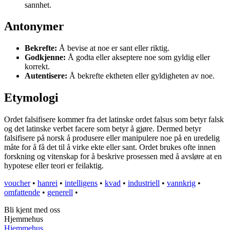
sannhet.
Antonymer
Bekrefte:
Å bevise at noe er sant eller riktig.
Godkjenne:
Å godta eller akseptere noe som gyldig eller
korrekt.
Autentisere:
Å bekrefte ektheten eller gyldigheten av noe.
Etymologi
Ordet falsifisere kommer fra det latinske ordet falsus som betyr falsk
og det latinske verbet facere som betyr å gjøre. Dermed betyr
falsifisere på norsk å produsere eller manipulere noe på en uredelig
måte for å få det til å virke ekte eller sant. Ordet brukes ofte innen
forskning og vitenskap for å beskrive prosessen med å avsløre at en
hypotese eller teori er feilaktig.
voucher
•
hanrei
•
intelligens
•
kvad
•
industriell
•
vannkrig
•
omfattende
•
generell
•
Bli kjent med oss
Hjemmehus
Hjemmehus