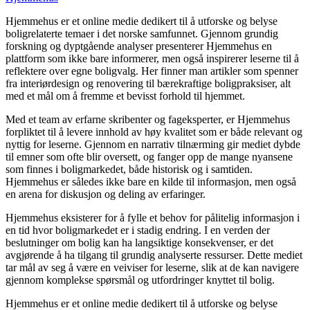
Hjemmehus er et online medie dedikert til å utforske og belyse
boligrelaterte temaer i det norske samfunnet. Gjennom grundig
forskning og dyptgående analyser presenterer Hjemmehus en
plattform som ikke bare informerer, men også inspirerer leserne til å
reflektere over egne boligvalg. Her finner man artikler som spenner
fra interiørdesign og renovering til bærekraftige boligpraksiser, alt
med et mål om å fremme et bevisst forhold til hjemmet.
Med et team av erfarne skribenter og fageksperter, er Hjemmehus
forpliktet til å levere innhold av høy kvalitet som er både relevant og
nyttig for leserne. Gjennom en narrativ tilnærming gir mediet dybde
til emner som ofte blir oversett, og fanger opp de mange nyansene
som finnes i boligmarkedet, både historisk og i samtiden.
Hjemmehus er således ikke bare en kilde til informasjon, men også
en arena for diskusjon og deling av erfaringer.
Hjemmehus eksisterer for å fylle et behov for pålitelig informasjon i
en tid hvor boligmarkedet er i stadig endring. I en verden der
beslutninger om bolig kan ha langsiktige konsekvenser, er det
avgjørende å ha tilgang til grundig analyserte ressurser. Dette mediet
tar mål av seg å være en veiviser for leserne, slik at de kan navigere
gjennom komplekse spørsmål og utfordringer knyttet til bolig.
Hjemmehus er et online medie dedikert til å utforske og belyse