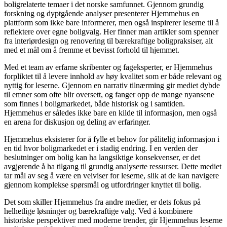
boligrelaterte temaer i det norske samfunnet. Gjennom grundig
forskning og dyptgående analyser presenterer Hjemmehus en
plattform som ikke bare informerer, men også inspirerer leserne til å
reflektere over egne boligvalg. Her finner man artikler som spenner
fra interiørdesign og renovering til bærekraftige boligpraksiser, alt
med et mål om å fremme et bevisst forhold til hjemmet.
Med et team av erfarne skribenter og fageksperter, er Hjemmehus
forpliktet til å levere innhold av høy kvalitet som er både relevant og
nyttig for leserne. Gjennom en narrativ tilnærming gir mediet dybde
til emner som ofte blir oversett, og fanger opp de mange nyansene
som finnes i boligmarkedet, både historisk og i samtiden.
Hjemmehus er således ikke bare en kilde til informasjon, men også
en arena for diskusjon og deling av erfaringer.
Hjemmehus eksisterer for å fylle et behov for pålitelig informasjon i
en tid hvor boligmarkedet er i stadig endring. I en verden der
beslutninger om bolig kan ha langsiktige konsekvenser, er det
avgjørende å ha tilgang til grundig analyserte ressurser. Dette mediet
tar mål av seg å være en veiviser for leserne, slik at de kan navigere
gjennom komplekse spørsmål og utfordringer knyttet til bolig.
Det som skiller Hjemmehus fra andre medier, er dets fokus på
helhetlige løsninger og bærekraftige valg. Ved å kombinere
historiske perspektiver med moderne trender, gir Hjemmehus leserne