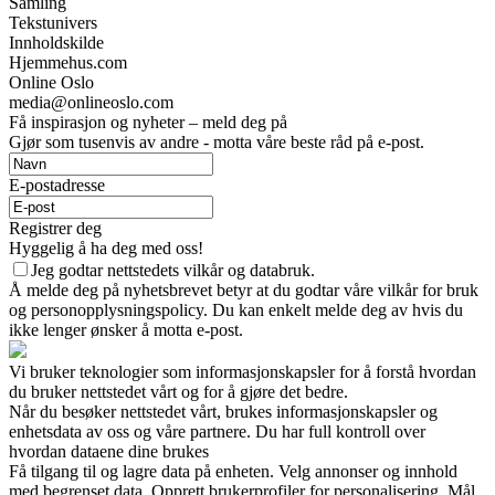
Samling
Tekstunivers
Innholdskilde
Hjemmehus.com
Online Oslo
media@onlineoslo.com
Få inspirasjon og nyheter – meld deg på
Gjør som tusenvis av andre - motta våre beste råd på e-post.
E-postadresse
Registrer deg
Hyggelig å ha deg med oss!
Jeg godtar nettstedets vilkår og databruk.
Å melde deg på nyhetsbrevet betyr at du godtar våre vilkår for bruk
og personopplysningspolicy. Du kan enkelt melde deg av hvis du
ikke lenger ønsker å motta e-post.
Vi bruker teknologier som informasjonskapsler for å forstå hvordan
du bruker nettstedet vårt og for å gjøre det bedre.
Når du besøker nettstedet vårt, brukes informasjonskapsler og
enhetsdata av oss og våre partnere. Du har full kontroll over
hvordan dataene dine brukes
Få tilgang til og lagre data på enheten. Velg annonser og innhold
med begrenset data. Opprett brukerprofiler for personalisering. Mål