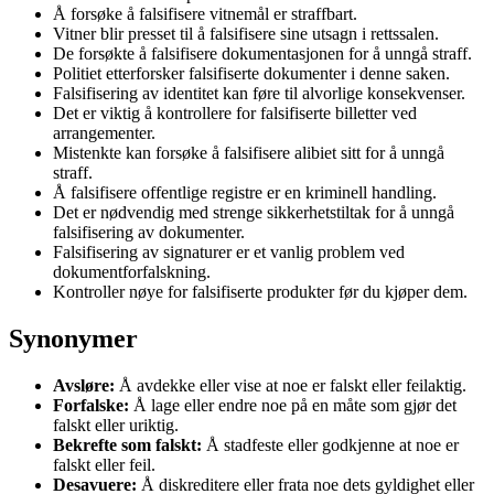
Å forsøke å falsifisere vitnemål er straffbart.
Vitner blir presset til å falsifisere sine utsagn i rettssalen.
De forsøkte å falsifisere dokumentasjonen for å unngå straff.
Politiet etterforsker falsifiserte dokumenter i denne saken.
Falsifisering av identitet kan føre til alvorlige konsekvenser.
Det er viktig å kontrollere for falsifiserte billetter ved
arrangementer.
Mistenkte kan forsøke å falsifisere alibiet sitt for å unngå
straff.
Å falsifisere offentlige registre er en kriminell handling.
Det er nødvendig med strenge sikkerhetstiltak for å unngå
falsifisering av dokumenter.
Falsifisering av signaturer er et vanlig problem ved
dokumentforfalskning.
Kontroller nøye for falsifiserte produkter før du kjøper dem.
Synonymer
Avsløre:
Å avdekke eller vise at noe er falskt eller feilaktig.
Forfalske:
Å lage eller endre noe på en måte som gjør det
falskt eller uriktig.
Bekrefte som falskt:
Å stadfeste eller godkjenne at noe er
falskt eller feil.
Desavuere:
Å diskreditere eller frata noe dets gyldighet eller