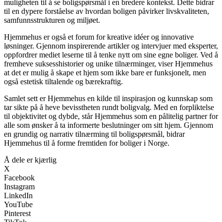
muligheten til å se boligspørsmål i en bredere kontekst. Dette bidrar
til en dypere forståelse av hvordan boligen påvirker livskvaliteten,
samfunnsstrukturen og miljøet.
Hjemmehus er også et forum for kreative idéer og innovative
løsninger. Gjennom inspirerende artikler og intervjuer med eksperter,
oppfordrer mediet leserne til å tenke nytt om sine egne boliger. Ved å
fremheve suksesshistorier og unike tilnærminger, viser Hjemmehus
at det er mulig å skape et hjem som ikke bare er funksjonelt, men
også estetisk tiltalende og bærekraftig.
Samlet sett er Hjemmehus en kilde til inspirasjon og kunnskap som
tar sikte på å heve bevisstheten rundt boligvalg. Med en forpliktelse
til objektivitet og dybde, står Hjemmehus som en pålitelig partner for
alle som ønsker å ta informerte beslutninger om sitt hjem. Gjennom
en grundig og narrativ tilnærming til boligspørsmål, bidrar
Hjemmehus til å forme fremtiden for boliger i Norge.
Å dele er kjærlig
X
Facebook
Instagram
LinkedIn
YouTube
Pinterest